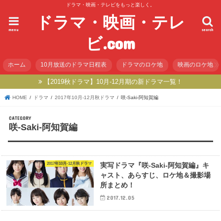
ドラマ・映画・テレビをもっと楽しく。
ドラマ・映画・テレ
menu
search
ビ.com
ホーム
10月放送のドラマ日程表
ドラマのロケ地
映画のロケ地
【2019秋ドラマ】10月-12月期の新ドラマ一覧！
HOME
ドラマ
2017年10月-12月秋ドラマ
咲-Saki-阿知賀編
咲-Saki-阿知賀編
2017年10月-12月秋ドラマ
実写ドラマ『咲-Saki-阿知賀編』キ
ャスト、あらすじ、ロケ地＆撮影場
所まとめ！
2017.12.05