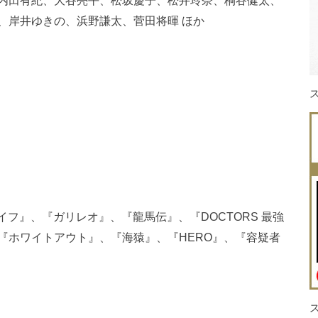
内田有紀、大谷亮平、松坂慶子、松井玲奈、桐谷健太、
、岸井ゆきの、浜野謙太、菅田将暉 ほか
イフ』、『ガリレオ』、『龍馬伝』、『DOCTORS 最強
『ホワイトアウト』、『海猿』、『HERO』、『容疑者