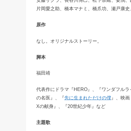
安藤サクラ、長谷川博己、松下奈緒、要潤、
片岡愛之助、橋本マナミ、橋爪功、瀬戸康史
原作
なし。オリジナルストーリー。
脚本
福田靖
代表作にドラマ『HERO』、『ワンダフルラ
の名医』、『
先に生まれただけの僕
』、映画
Xの献身』、『20世紀少年』など
主題歌