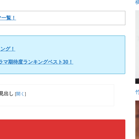
マ一覧！
キング！
ドラマ期待度ランキングベスト30！
見出し
[
開く
]