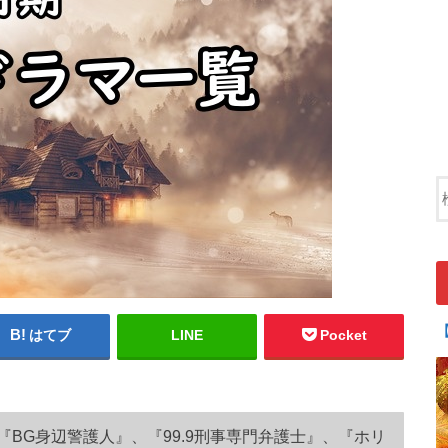
はてブ
LINE
Pocket
『BG身辺警護人』、『99.9刑事専門弁護士』、『ホリ