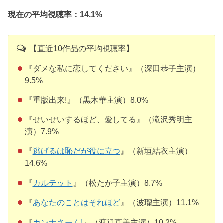
現在の平均視聴率：14.1%
【直近10作品の平均視聴率】
『ダメな私に恋してください』（深田恭子主演）
9.5%
『重版出来!』（黒木華主演）8.0%
『せいせいするほど、愛してる』（滝沢秀明主
演）7.9%
『
逃げるは恥だが役に立つ
』（新垣結衣主演）
14.6%
『
カルテット
』（松たか子主演）8.7%
『
あなたのことはそれほど
』（波瑠主演）11.1%
『
カンナさーん!
』（渡辺直美主演）10.2%