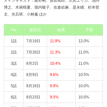
メインキャスト：綾野剛、渡部篤郎、沢尻エリカ、池内
博之、木南晴夏、堀内敬子、佐倉絵麻、是永瞳、杉本哲
太、光石研、小林薫 ほか
No
放送日
結果
予想
1話
7月19日
11.9%
12.0%
2話
7月26日
11.3%
11.0%
3話
8月2日
10.4%
11.0%
4話
8月9日
9.6%
10.5%
5話
8月16日
9.9%
10.0%
6話
8月23日
9.5%
10.0%