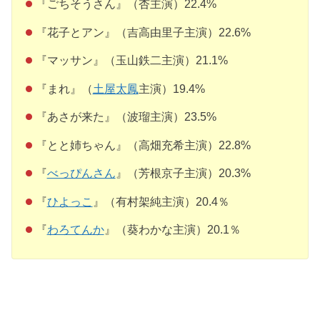
『ごちそうさん』（杏主演）22.4%
『花子とアン』（吉高由里子主演）22.6%
『マッサン』（玉山鉄二主演）21.1%
『まれ』（
土屋太鳳
主演）19.4%
『あさが来た』（波瑠主演）23.5%
『とと姉ちゃん』（高畑充希主演）22.8%
『
べっぴんさん
』（芳根京子主演）20.3%
『
ひよっこ
』（有村架純主演）20.4％
『
わろてんか
』（葵わかな主演）20.1％