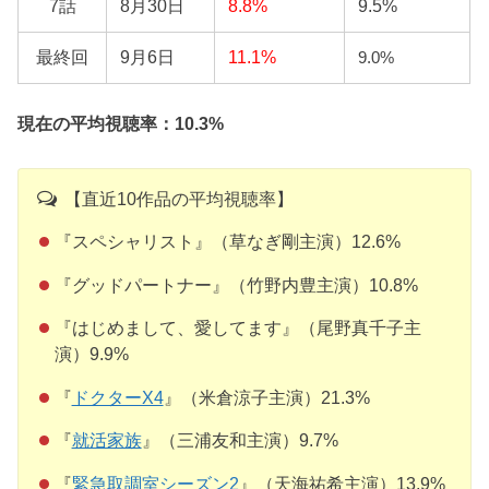
7話
8月30日
8.8%
9.5%
最終回
9月6日
11.1%
9.0%
現在の平均視聴率：10.3%
【直近10作品の平均視聴率】
『スペシャリスト』（草なぎ剛主演）12.6%
『グッドパートナー』（竹野内豊主演）10.8%
『はじめまして、愛してます』（尾野真千子主
演）9.9%
『
ドクターX4
』（米倉涼子主演）21.3%
『
就活家族
』（三浦友和主演）9.7%
『
緊急取調室シーズン2
』（天海祐希主演）13.9%