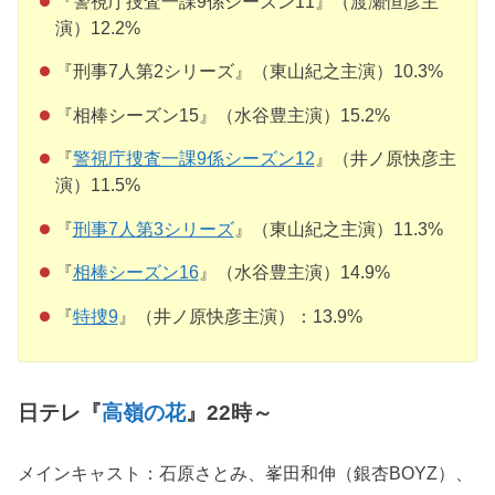
『警視庁捜査一課9係シーズン11』（渡瀬恒彦主
演）12.2%
『刑事7人第2シリーズ』（東山紀之主演）10.3%
『相棒シーズン15』（水谷豊主演）15.2%
『
警視庁捜査一課9係シーズン12
』（井ノ原快彦主
演）11.5%
『
刑事7人第3シリーズ
』（東山紀之主演）11.3%
『
相棒シーズン16
』（水谷豊主演）14.9%
『
特捜9
』（井ノ原快彦主演）：13.9%
日テレ『
高嶺の花
』22時～
メインキャスト：石原さとみ、峯田和伸（銀杏BOYZ）、