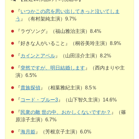
『
いつかこの恋を思い出してきっと泣いてしま
う
』（有村架純主演）9.7%
『ラヴソング』（福山雅治主演）8.4%
『好きな人がいること』（桐谷美玲主演）8.9%
『
カインとアベル
』（山田涼介主演）8.2%
『
突然ですが、明日結婚します
』（西内まりや主
演）6.5%
『
貴族探偵
』（相葉雅紀主演）8.5％
『
コード・ブルー3
』（山下智久主演）14.6%
『
民衆の敵 世の中、おかしくないですか？
』（篠
原涼子主演）6.7%
『
海月姫
』（芳根京子主演）6.0%