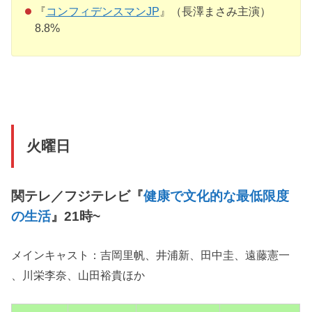
『
コンフィデンスマンJP
』（長澤まさみ主演）
8.8%
火曜日
関テレ／フジテレビ『
健康で文化的な最低限度
の生活
』21時~
メインキャスト：吉岡里帆、井浦新、田中圭、遠藤憲一
、川栄李奈、山田裕貴ほか