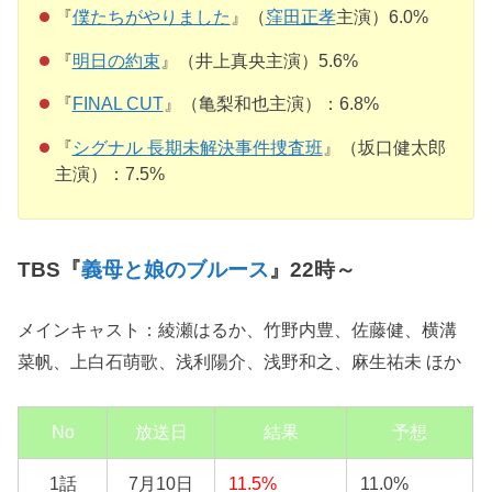
『
僕たちがやりました
』（
窪田正孝
主演）6.0%
『
明日の約束
』（井上真央主演）5.6%
『
FINAL CUT
』（亀梨和也主演）：6.8%
『
シグナル 長期未解決事件捜査班
』（坂口健太郎
主演）：7.5%
TBS『
義母と娘のブルース
』22時～
メインキャスト：綾瀬はるか、竹野内豊、佐藤健、横溝
菜帆、上白石萌歌、浅利陽介、浅野和之、麻生祐未 ほか
No
放送日
結果
予想
1話
7月10日
11.5%
11.0%