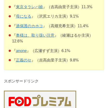
『
東京タラレバ娘
』（吉高由里子主演）11.3%
『
母になる
』（沢尻エリカ主演）9.1%
『
過保護のカホコ
』（高畑充希主演）11.4%
『
奥様は、取り
扱い注意
』（綾瀬はるか主演）
12.6%
『
anone
』（広瀬すず主演）6.1%
『
正義のセ
』（吉高由里子主演）9.8%
スポンサードリンク