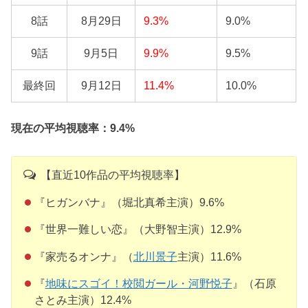
8話
8月29日
9.3%
9.0%
9話
9月5日
9.9%
9.5%
最終回
9月12日
11.4%
10.0%
現在の平均視聴率：9.4%
【直近10作品の平均視聴率】
『ヒガンバナ』（堀北真希主演）9.6%
『世界一難しい恋』（大野智主演）12.9%
『家売るオンナ』（
北川景子
主演）11.6%
『
地味にスゴイ！校閲ガール・河野悦子
』（石原
さとみ主演）12.4%