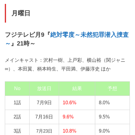
月曜日
フジテレビ月9『
絶対零度～未然犯罪潜入捜査
～
』21時～
メインキャスト：沢村一樹、上戸彩、横山裕（
関ジャニ
∞）
、本田翼、柄本時生、平田満、伊藤淳史 ほか
No
放送日
結果
予想
1話
7月9日
10.6%
8.0%
2話
7月16日
9.6%
9.5%
3話
10.8%
9.0%
7月23日