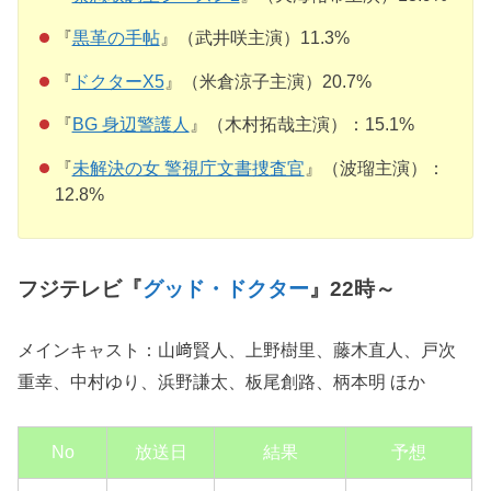
『
黒革の手帖
』（武井咲主演）11.3%
『
ドクターX5
』（米倉涼子主演）20.7%
『
BG 身辺警護人
』（木村拓哉主演）：15.1%
『
未解決の女 警視庁文書捜査官
』（波瑠主演）：
12.8%
フジテレビ『
グッド・ドクター
』22時～
メインキャスト：山﨑賢人、上野樹里、藤木直人、戸次
重幸、中村ゆり、浜野謙太、板尾創路、柄本明 ほか
No
放送日
結果
予想