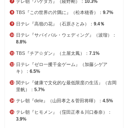
テレ朝『ハゲタカ』（綾野剛）：
10.3%
TBS『この世界の片隅に』（松本穂香）：
9.7%
日テレ『高嶺の花』（石原さとみ）：
9.4％
日テレ『サバイバル・ウェディング』（波瑠）：
8.8%
TBS『チア☆ダン』（土屋太鳳）：
7.1%
日テレ『ゼロ一攫千金ゲーム』（加藤シゲア
キ）：
6.5%
関テレ『健康で文化的な最低限度の生活』（吉岡
里帆）：
5
.7%
テレ朝『dele』（山田孝之＆菅田将暉）：
4.5%
テレ朝『ヒモメン』（窪田正孝＆川口春奈）：
3
.9%