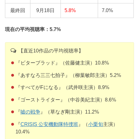
最終回
9月18日
5.8%
7.0%
現在の平均視聴率：5.7%
【直近10作品の平均視聴率】
『ビターブラッド』（佐藤健主演）10.8%
『あすなろ三三七拍子』（柳葉敏郎主演）5.2%
『すべてがFになる』（武井咲主演）8.9%
『ゴーストライター』（中谷美紀主演）8.6%
『
嘘の戦争
』（草なぎ剛主演）11.2%
『
CRISIS 公安機動隊特捜班
』（
小栗旬
主演）
10.4%