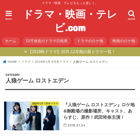
ドラマ・映画・テレビをもっと楽しく。
ドラマ・映画・テレ
menu
search
ビ.com
ホーム
10月放送のドラマ日程表
ドラマのロケ地
映画のロケ地
【2019秋ドラマ】10月-12月期の新ドラマ一覧！
HOME
ドラマ
2018年1月-3月冬ドラマ
人狼ゲーム ロストエデン
人狼ゲーム ロストエデン
2018年1月-3月冬ドラマ
『人狼ゲーム ロストエデン』ロケ地
&御殿場の撮影場所、キャスト、あ
らすじ、原作！武田玲奈主演！
2018.01.24