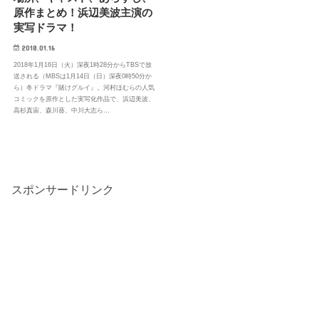
原作まとめ！浜辺美波主演の
実写ドラマ！
2018.01.16
2018年1月16日（火）深夜1時28分からTBSで放
送される（MBSは1月14日（日）深夜0時50分か
ら）冬ドラマ『賭けグルイ』。河村ほむらの人気
コミックを原作とした実写化作品で、浜辺美波、
高杉真宙、森川葵、中川大志ら…
スポンサードリンク