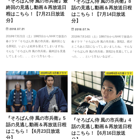
『そろばん侍 風の市兵衛』最
『そろばん侍 風の市兵衛』8
終回の見逃し動画＆再放送日
話の見逃し動画＆再放送日程
程はこちら！【7月21日放送
はこちら！【7月14日放送
分】
分】
2018.07.21
2018.07.14
2018年7月21日（土）18時5分からNHKで放送の
2018年7月14日（土）18時7分からNHKで放送の
春ドラマ『そろばん侍 風の市兵衛』最終回とな
春ドラマ『そろばん侍 風の市兵衛』第8話。残す
る第9話。いよいよ結末を迎えてしまいますね。
ところあと2話になってしまいましたね。 そんな
そんな『そろばん侍 風の市兵衛』最終話を見逃
『そろばん侍 風の市兵衛』第8話を見逃してしま
してしまった、、、という方もいる…
った、、、という方もいるはず…
2018年4月-6月春ドラマ
2018年4月-6月春ドラマ
『そろばん侍 風の市兵衛』5
『そろばん侍 風の市兵衛』4
話の見逃し動画＆再放送日程
話の見逃し動画＆再放送日程
はこちら！【6月23日放送
はこちら！【6月16日放送
分】