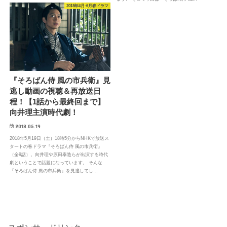
2018年4月-6月春ドラマ
『そろばん侍 風の市兵衛』見
逃し動画の視聴＆再放送日
程！【1話から最終回まで】
向井理主演時代劇！
2018.05.19
2018年5月19日（土）18時5分からNHKで放送ス
タートの春ドラマ『そろばん侍 風の市兵衛』
（全9話）。向井理や原田泰造らが出演する時代
劇ということで話題になっています。 そんな
『そろばん侍 風の市兵衛』を見逃してし…