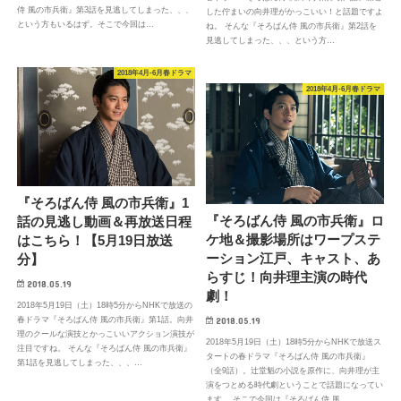
侍 風の市兵衛』第3話を見逃してしまった、、、
した佇まいの向井理がかっこいい！と話題ですよ
という方もいるはず。そこで今回は…
ね。 そんな『そろばん侍 風の市兵衛』第2話を
見逃してしまった、、、という方…
2018年4月-6月春ドラマ
2018年4月-6月春ドラマ
『そろばん侍 風の市兵衛』1
『そろばん侍 風の市兵衛』ロ
話の見逃し動画＆再放送日程
ケ地＆撮影場所はワープステ
はこちら！【5月19日放送
ーション江戸、キャスト、あ
分】
らすじ！向井理主演の時代
2018.05.19
劇！
2018年5月19日（土）18時5分からNHKで放送の
春ドラマ『そろばん侍 風の市兵衛』第1話。向井
2018.05.19
理のクールな演技とかっこいいアクション演技が
2018年5月19日（土）18時5分からNHKで放送ス
注目ですね。 そんな『そろばん侍 風の市兵衛』
タートの春ドラマ『そろばん侍 風の市兵衛』
第1話を見逃してしまった、、、…
（全9話）。辻堂魁の小説を原作に、向井理が主
演をつとめる時代劇ということで話題になってい
ます。 そこで今回は『そろばん侍 風…