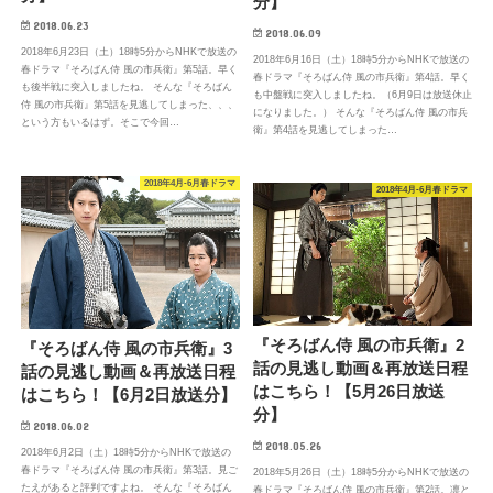
分】
2018.06.23
2018.06.09
2018年6月23日（土）18時5分からNHKで放送の
2018年6月16日（土）18時5分からNHKで放送の
春ドラマ『そろばん侍 風の市兵衛』第5話。早く
春ドラマ『そろばん侍 風の市兵衛』第4話。早く
も後半戦に突入しましたね。 そんな『そろばん
も中盤戦に突入しましたね。（6月9日は放送休止
侍 風の市兵衛』第5話を見逃してしまった、、、
になりました。） そんな『そろばん侍 風の市兵
という方もいるはず。そこで今回…
衛』第4話を見逃してしまった…
2018年4月-6月春ドラマ
2018年4月-6月春ドラマ
『そろばん侍 風の市兵衛』2
『そろばん侍 風の市兵衛』3
話の見逃し動画＆再放送日程
話の見逃し動画＆再放送日程
はこちら！【5月26日放送
はこちら！【6月2日放送分】
分】
2018.06.02
2018.05.26
2018年6月2日（土）18時5分からNHKで放送の
春ドラマ『そろばん侍 風の市兵衛』第3話。見ご
2018年5月26日（土）18時5分からNHKで放送の
たえがあると評判ですよね。 そんな『そろばん
春ドラマ『そろばん侍 風の市兵衛』第2話。凛と