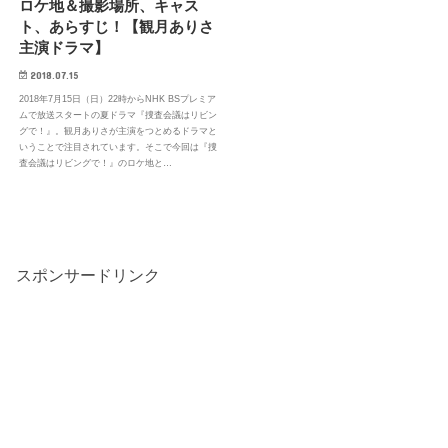
ロケ地＆撮影場所、キャス
ト、あらすじ！【観月ありさ
主演ドラマ】
2018.07.15
2018年7月15日（日）22時からNHK BSプレミア
ムで放送スタートの夏ドラマ『捜査会議はリビン
グで！』。観月ありさが主演をつとめるドラマと
いうことで注目されています。そこで今回は『捜
査会議はリビングで！』のロケ地と…
スポンサードリンク