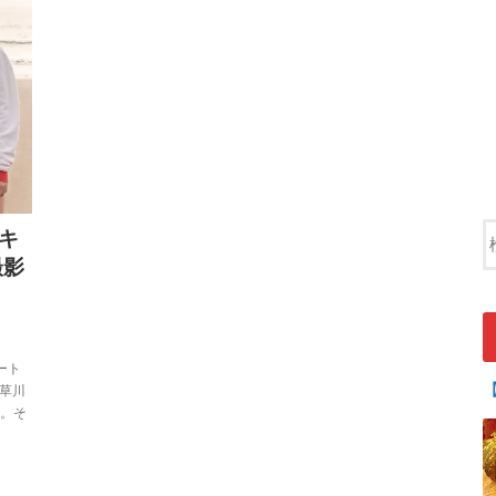
』キ
撮影
ート
。草川
す。そ