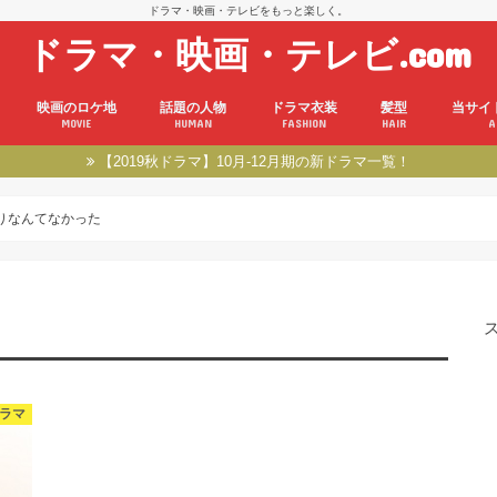
ドラマ・映画・テレビをもっと楽しく。
ドラマ・映画・テレビ.com
映画のロケ地
話題の人物
ドラマ衣装
髪型
当サイ
MOVIE
HUMAN
FASHION
HAIR
A
【2019秋ドラマ】10月-12月期の新ドラマ一覧！
もりなんてなかった
ドラマ