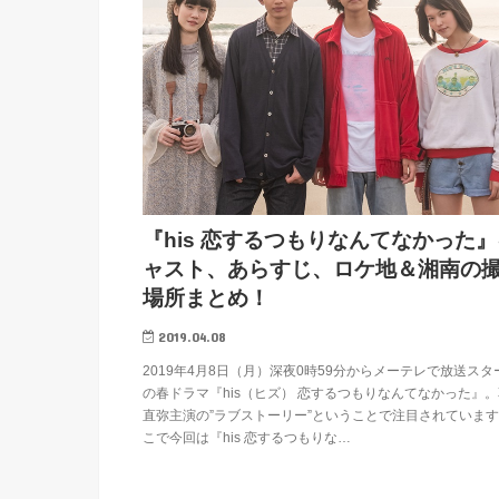
『his 恋するつもりなんてなかった
ャスト、あらすじ、ロケ地＆湘南の
場所まとめ！
2019.04.08
2019年4月8日（月）深夜0時59分からメーテレで放送スタ
の春ドラマ『his（ヒズ） 恋するつもりなんてなかった』
直弥主演の”ラブストーリー”ということで注目されていま
こで今回は『his 恋するつもりな…