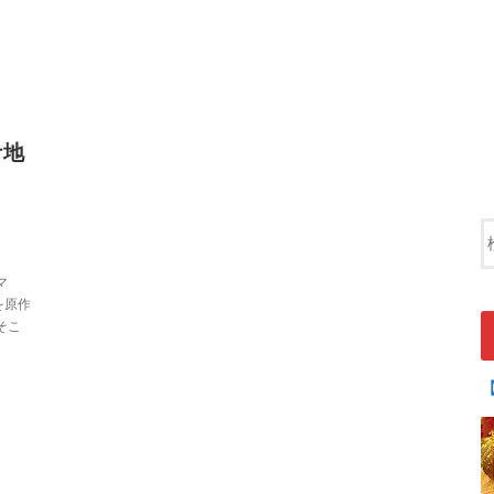
ケ地
と
マ
を原作
そこ