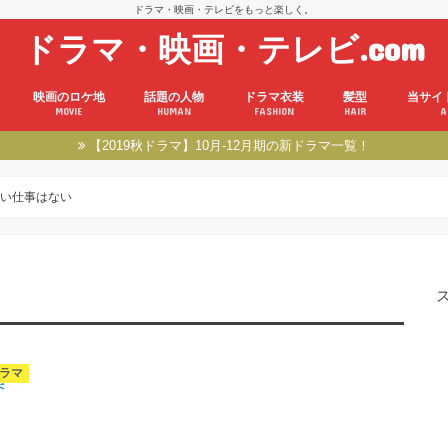
ドラマ・映画・テレビをもっと楽しく。
ドラマ・映画・テレビ.com
映画のロケ地
話題の人物
ドラマ衣装
髪型
当サイ
MOVIE
HUMAN
FASHION
HAIR
A
【2019秋ドラマ】10月-12月期の新ドラマ一覧！
い仕事はない
ドラマ