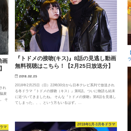
『トドメの接吻(キス)』8話の見逃し動画
動画
無料視聴はこちら！【2月25日放送分】
】
2018.02.25
2018年2月25日（日）22時30分から日本テレビ系列で放送され
送され
る冬ドラマ『トドメの接吻（キス）』第8話。ついに物語も結末
脇麦
に近づいてきましたね。 そんな『トドメの接吻』第8話を見逃し
。 そ
てしまった、、、という方もいるはず。…
2018年1月-3月冬ドラマ
ドラマ