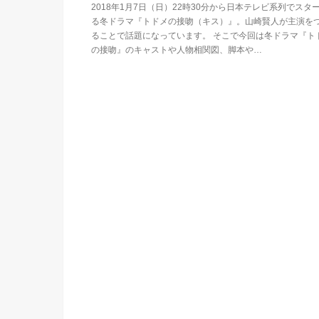
2018年1月7日（日）22時30分から日本テレビ系列でスタ
る冬ドラマ『トドメの接吻（キス）』。山崎賢人が主演を
ることで話題になっています。 そこで今回は冬ドラマ『ト
の接吻』のキャストや人物相関図、脚本や…