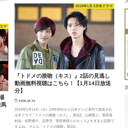
2018年1月-3月冬ドラマ
ドラマ
『トドメの接吻（キス）』2話の見逃し
動画無料視聴はこちら！【1月14日放送
分】
場
2018.01.14
乗馬
2018年1月14日（日）22時30分から日本テレビ系列で放送され
る冬ドラマ『トドメの接吻（キス）』第2話。山崎賢人、新田真
剣佑、佐野優斗、志尊淳、菅田将暉らがカッコよすぎると話題で
すよね。 そんな『トドメの接吻』第2話…