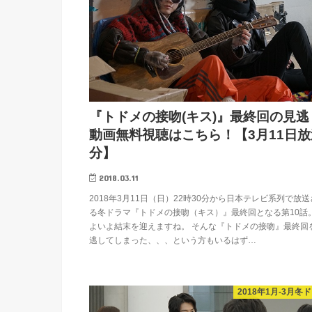
『トドメの接吻(キス)』最終回の見逃
動画無料視聴はこちら！【3月11日放
分】
2018.03.11
2018年3月11日（日）22時30分から日本テレビ系列で放
る冬ドラマ『トドメの接吻（キス）』最終回となる第10話
よいよ結末を迎えますね。 そんな『トドメの接吻』最終回
逃してしまった、、、という方もいるはず…
2018年1月-3月冬