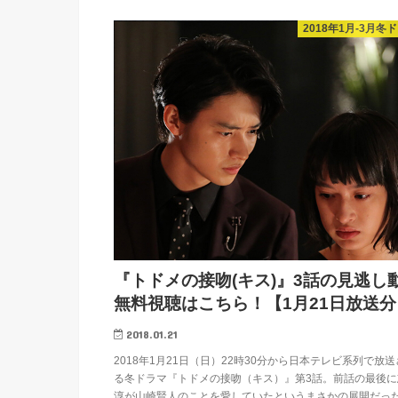
2018年1月-3月冬
『トドメの接吻(キス)』3話の見逃し
無料視聴はこちら！【1月21日放送分
2018.01.21
2018年1月21日（日）22時30分から日本テレビ系列で放
る冬ドラマ『トドメの接吻（キス）』第3話。前話の最後に
淳が山崎賢人のことを愛していたというまさかの展開だっ