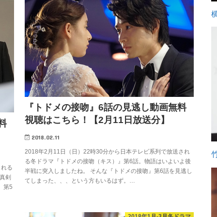
『トドメの接吻』6話の見逃し動画無料
視聴はこちら！【2月11日放送分】
料
2018.02.11
2018年2月11日（日）22時30分から日本テレビ系列で放送され
る冬ドラマ『トドメの接吻（キス）』第6話。物語はいよいよ後
される
半戦に突入しましたね。 そんな『トドメの接吻』第6話を見逃し
真剣
てしまった、、、という方もいるはず。…
』第5
2018年1月-3月冬ドラマ