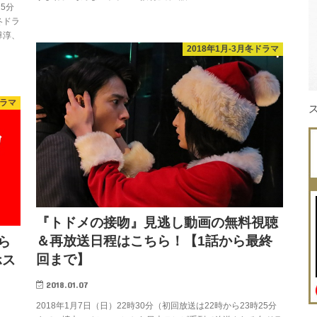
25分
冬ドラ
尊淳、
2018年1月-3月冬ドラマ
ドラマ
『トドメの接吻』見逃し動画の無料視聴
＆再放送日程はこちら！【1話から最終
ら
回まで】
ホス
2018.01.07
2018年1月7日（日）22時30分（初回放送は22時から23時25分