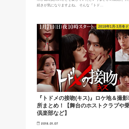
続きが気になりますよね。 そんな『トド…
2018年1月-3月冬
『トドメの接吻(キス)』ロケ地＆撮影
所まとめ！【舞台のホストクラブや
倶楽部など】
2018.01.07