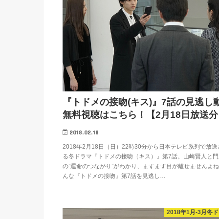
『トドメの接吻(キス)』7話の見逃し
無料視聴はこちら！【2月18日放送分
2018.02.18
2018年2月18日（日）22時30分から日本テレビ系列で放
る冬ドラマ『トドメの接吻（キス）』第7話。山崎賢人と門
の”運命のつながり”がわかり、ますます目が離せませんよね
んな『トドメの接吻』第7話を見逃し…
2018年1月-3月冬