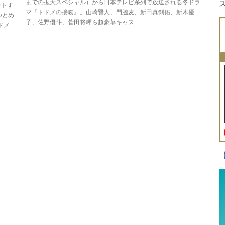
までの拡大スペシャル）から日本テレビ系列で放送される冬ドラ
ートす
マ『トドメの接吻』。山崎賢人、門脇麦、新田真剣佑、新木優
つとめ
子、佐野優斗、菅田将暉ら超豪華キャス…
ドメ