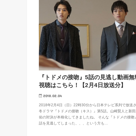
『トドメの接吻』5話の見逃し動画無
視聴はこちら！【2月4日放送分】
2018.02.04
2018年2月4日（日）22時30分から日本テレビ系列で放送
冬ドラマ『トドメの接吻（キス）』第5話。山崎賢人と新田
佑の対決が本格化してきましたね。 そんな『トドメの接吻
話を見逃してしまった、、、という方も…