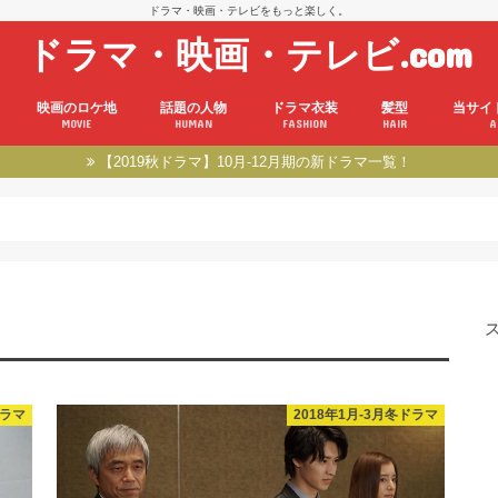
ドラマ・映画・テレビをもっと楽しく。
ドラマ・映画・テレビ.com
映画のロケ地
話題の人物
ドラマ衣装
髪型
当サイ
MOVIE
HUMAN
FASHION
HAIR
A
【2019秋ドラマ】10月-12月期の新ドラマ一覧！
ドラマ
2018年1月-3月冬ドラマ