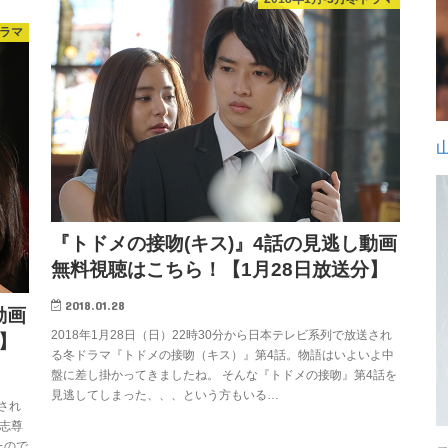
ドラマ
『トドメの接吻(キス)』4話の見逃し動画
無料視聴はこちら！【1月28日放送分】
2018.01.28
動画
2018年1月28日（日）22時30分から日本テレビ系列で放送され
】
る冬ドラマ『トドメの接吻（キス）』第4話。物語はいよいよ中
盤に差し掛かってきましたね。 そんな『トドメの接吻』第4話を
見逃してしまった、、、という方もいる…
送され
志尊
たので