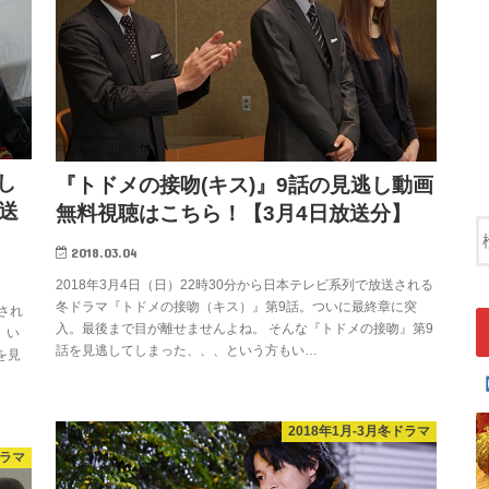
し
『トドメの接吻(キス)』9話の見逃し動画
送
無料視聴はこちら！【3月4日放送分】
2018.03.04
2018年3月4日（日）22時30分から日本テレビ系列で放送される
冬ドラマ『トドメの接吻（キス）』第9話。ついに最終章に突
送され
入。最後まで目が離せませんよね。 そんな『トドメの接吻』第9
。い
話を見逃してしまった、、、という方もい…
を見
2018年1月-3月冬ドラマ
ドラマ