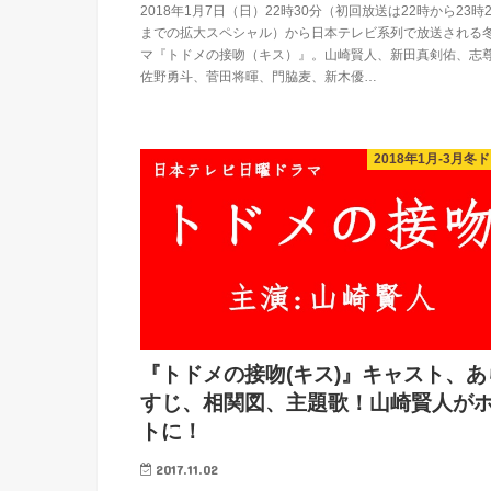
2018年1月7日（日）22時30分（初回放送は22時から23時
までの拡大スペシャル）から日本テレビ系列で放送される
マ『トドメの接吻（キス）』。山崎賢人、新田真剣佑、志
佐野勇斗、菅田将暉、門脇麦、新木優…
2018年1月-3月冬
『トドメの接吻(キス)』キャスト、あ
すじ、相関図、主題歌！山崎賢人が
トに！
2017.11.02