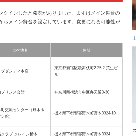
クランクインしたと発表がありました。まずはメイン舞台の
からメイン舞台を設定しています。変更になる可能性が
ロケ地名
住所
東京都新宿区歌舞伎町2-25-2 荒生ビ
ップダンディ本店
ル
内プリンス会館
神奈川県横浜市中区弁天通3-36
木町交流センター（野木ホ
栃木県下都賀郡野木町野木3324-10
マン舘）
馬クラブ クレイン栃木
栃木県下都賀郡野木町野木3324