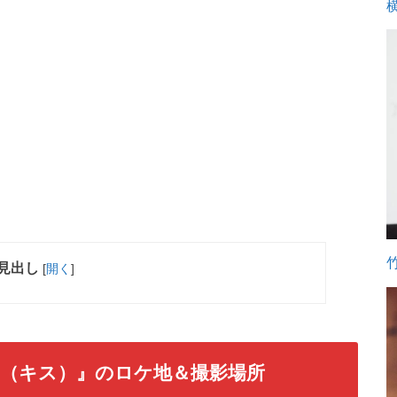
見出し
[
開く
]
（キス）』のロケ地＆撮影場所