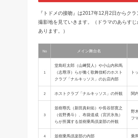
『トドメの接吻』は2017年12月2日から
撮影地を見ていきます。（ドラマのあらすじ
あります。）
メイン舞台名
No
堂島旺太郎（山﨑賢人）や小山内和馬
（志尊淳）らが働く歌舞伎町のホスト
ト
1
クラブ「ナルキッソス」のお店内部
ホストクラブ「ナルキッソス」の外観
関
2
並樹尊氏（新田真剣佑）や長谷部寛之
野
（佐野勇斗）、布袋道成（宮沢氷魚）
3
フ
らが所属する並樹乗馬倶楽部の外観
並樹乗馬倶楽部の内部
乗
4