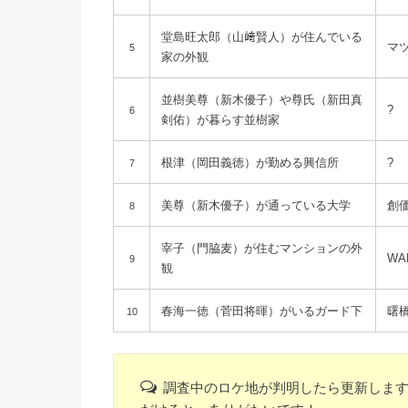
堂島旺太郎（山﨑賢人）が住んでいる
マ
5
家の外観
並樹美尊（新木優子）や尊氏（新田真
?
6
剣佑）が暮らす並樹家
根津（岡田義徳）が勤める興信所
?
7
美尊（新木優子）が通っている大学
創
8
宰子（門脇麦）が住むマンションの外
WAL
9
観
春海一徳（菅田将暉）がいるガード下
曙
10
調査中のロケ地が判明したら更新しま