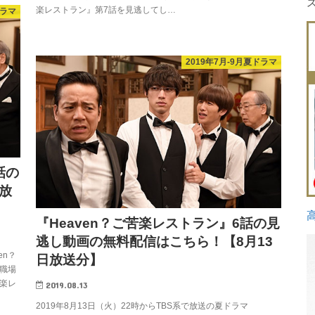
楽レストラン』第7話を見逃してし…
ドラマ
2019年7月-9月夏ドラマ
話の
放
『Heaven？ご苦楽レストラン』6話の見
逃し動画の無料配信はこちら！【8月13
en？
日放送分】
職場
苦楽レ
2019.08.13
2019年8月13日（火）22時からTBS系で放送の夏ドラマ