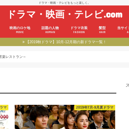
ドラマ・映画・テレビをもっと楽しく。
ドラマ・映画・テレビ.com
映画のロケ地
話題の人物
ドラマ衣装
髪型
当サイ
MOVIE
HUMAN
FASHION
HAIR
A
【2019秋ドラマ】10月-12月期の新ドラマ一覧！
ご苦楽レストラン～
ドラマ
2019年7月-9月夏ドラマ