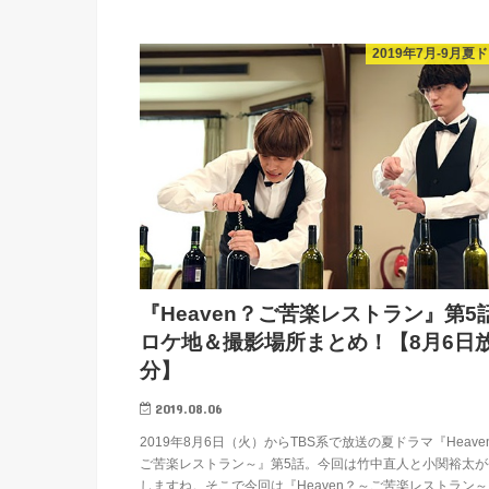
2019年7月-9月夏
『Heaven？ご苦楽レストラン』第5
ロケ地＆撮影場所まとめ！【8月6日
分】
2019.08.06
2019年8月6日（火）からTBS系で放送の夏ドラマ『Heave
ご苦楽レストラン～』第5話。今回は竹中直人と小関裕太が
しますね。そこで今回は『Heaven？～ご苦楽レストラン