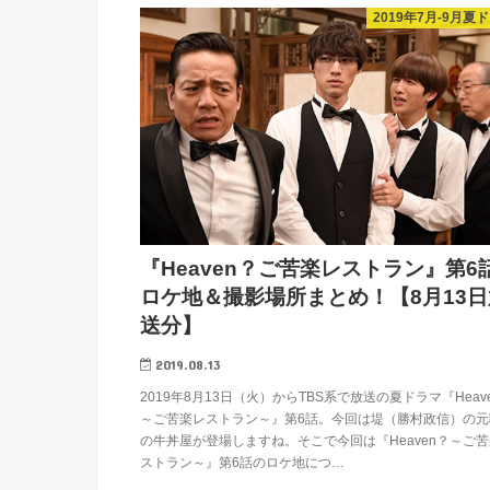
2019年7月-9月夏
『Heaven？ご苦楽レストラン』第6
ロケ地＆撮影場所まとめ！【8月13日
送分】
2019.08.13
2019年8月13日（火）からTBS系で放送の夏ドラマ『Heav
～ご苦楽レストラン～』第6話。今回は堤（勝村政信）の元
の牛丼屋が登場しますね。そこで今回は『Heaven？～ご
ストラン～』第6話のロケ地につ…