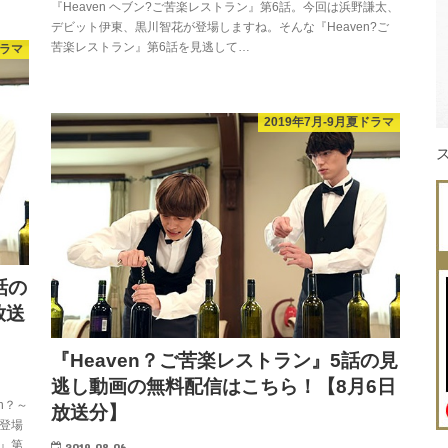
『Heaven ヘブン?ご苦楽レストラン』第6話。今回は浜野謙太、
デビット伊東、黒川智花が登場しますね。そんな『Heaven?ご
苦楽レストラン』第6話を見逃して…
ドラマ
2019年7月-9月夏ドラマ
話の
放送
『Heaven？ご苦楽レストラン』5話の見
逃し動画の無料配信はこちら！【8月6日
n？～
放送分】
登場
～』第
2019.08.06