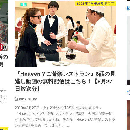
2019年7月-9月夏ドラマ
話の
月
『Heaven？ご苦楽レストラン』8話の見
逃し動画の無料配信はこちら！【8月27
日放送分】
en？
ます
2019.08.27
話の
2019年8月27日（火）22時からTBS系で放送の夏ドラマ
『Heaven ヘブン?ご苦楽レストラン』第8話。今回は岸部一徳
が”お客”として登場しますね。そんな『Heaven?ご苦楽レストラ
ン』第8話を見逃してしまった、…
ドラマ