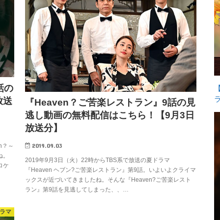
話の
放送
『Heaven？ご苦楽レストラン』9話の見
逃し動画の無料配信はこちら！【9月3日
放送分】
2019.09.03
n？～
ね。
2019年9月3日（火）22時からTBS系で放送の夏ドラマ
ロケ
『Heaven ヘブン?ご苦楽レストラン』第9話。いよいよクライマ
ックスが近づいてきましたね。そんな『Heaven?ご苦楽レスト
ラン』第9話を見逃してしまった、、…
ドラマ