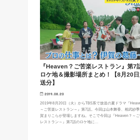
『Heaven？ご苦楽レストラン』第7
ロケ地＆撮影場所まとめ！【8月20日
送分】
2019.08.20
2019年8月20日（火）からTBS系で放送の夏ドラマ『Heav
～ご苦楽レストラン～』第7話。今回は山本舞香、相武紗季
賀まりこらが登場しますね。そこで今回は『Heaven？～
レストラン～』第7話のロケ地に…