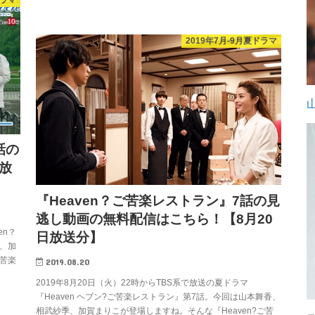
2019年7月-9月夏ドラマ
話の
放
『Heaven？ご苦楽レストラン』7話の見
逃し動画の無料配信はこちら！【8月20
en？
日放送分】
、加
ご苦楽
2019.08.20
2019年8月20日（火）22時からTBS系で放送の夏ドラマ
『Heaven ヘブン?ご苦楽レストラン』第7話。今回は山本舞香、
相武紗季、加賀まりこが登場しますね。そんな『Heaven?ご苦