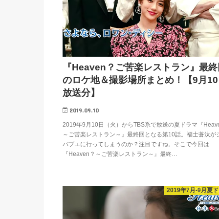
『Heaven？ご苦楽レストラン』最終
のロケ地＆撮影場所まとめ！【9月10
放送分】
2019.09.10
2019年9月10日（火）からTBS系で放送の夏ドラマ『Heav
～ご苦楽レストラン～』最終回となる第10話。福士蒼汰が
バブエに行ってしまうのか？注目ですね。そこで今回は
『Heaven？～ご苦楽レストラン～』最終…
2019年7月-9月夏