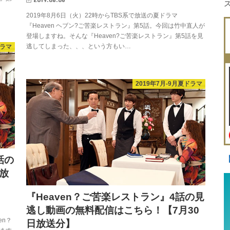
2019年8月6日（火）22時からTBS系で放送の夏ドラマ
『Heaven ヘブン?ご苦楽レストラン』第5話。今回は竹中直人が
登場しますね。そんな『Heaven?ご苦楽レストラン』第5話を見
逃してしまった、、、という方もい…
ドラマ
2019年7月-9月夏ドラマ
話の
放
『Heaven？ご苦楽レストラン』4話の見
逃し動画の無料配信はこちら！【7月30
en？
日放送分】