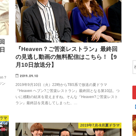
回
『Heaven？ご苦楽レストラン』最終回
日
の見逃し動画の無料配信はこちら！【9
月10日放送分】
2019.09.10
en？
ジン
2019年9月10日（火）22時からTBS系で放送の夏ドラマ
『Heaven ヘブン?ご苦楽レストラン』最終回となる第10話。つ
いに感動の結末を迎えますね。そんな『Heaven?ご苦楽レスト
ラン』最終話を見逃してしまった、…
ドラマ
2019年7月-9月夏ドラマ