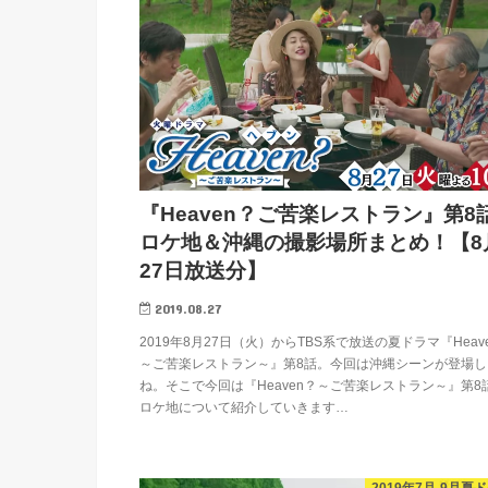
『Heaven？ご苦楽レストラン』第8
ロケ地＆沖縄の撮影場所まとめ！【8
27日放送分】
2019.08.27
2019年8月27日（火）からTBS系で放送の夏ドラマ『Heav
～ご苦楽レストラン～』第8話。今回は沖縄シーンが登場し
ね。そこで今回は『Heaven？～ご苦楽レストラン～』第8
ロケ地について紹介していきます…
2019年7月-9月夏