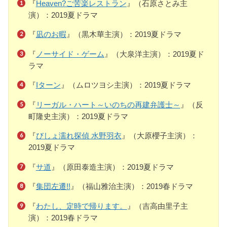
『
Heaven?ご苦楽レストラン
』（石原さとみ主
演）：2019夏ドラマ
『
凪のお暇
』（黒木華主演）：2019夏ドラマ
『
ノーサイド・ゲーム
』（大泉洋主演）：2019夏ド
ラマ
『
Iターン
』（ムロツヨシ主演）：2019夏ドラマ
『
リーガル・ハート～いのちの再建弁護士～
』（反
町隆史主演）：2019夏ドラマ
『
びしょ濡れ探偵 水野羽衣
』（大原櫻子主演）：
2019夏ドラマ
『
サ道
』（原田泰造主演）：2019夏ドラマ
『
集団左遷!!
』（福山雅治主演）：2019春ドラマ
『
わたし、定時で帰ります。
』（吉高由里子主
演）：2019春ドラマ