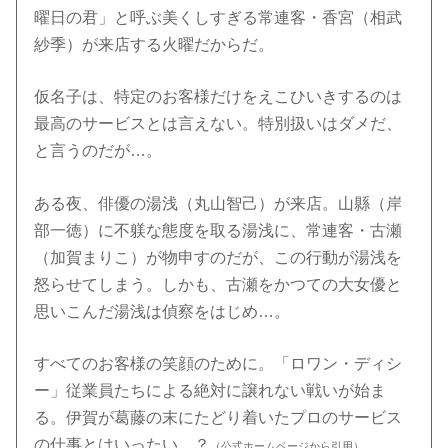
曜日の君」と呼ぶ美くしすぎる常連客・香宮（相武
紗季）が来店する火曜だからだ。
仮名子は、特定のお客様だけをえこひいきするのは
最高のサービスとは言えない。特別扱いはダメだ、
と言うのだが…。
ある夜、俳優の湯浅（丸山智己）が来店。山縣（岸
部一徳）に不躾な態度を取る湯浅に、常連客・古瀬
（加賀まりこ）が物申すのだが、この行動が湯浅を
怒らせてしまう。しかも、古瀬をかつての大女優と
思いこんだ湯浅は偵察をはじめ…。
すべてのお客様の笑顔のために。「ロワン・ディシ
ー」従業員たちによる絶対に譲れない戦いが始ま
る。伊賀が葛藤の末にたどり着いたプロのサービス
の仕事とはいったい…？
（公式ホームページから引用）