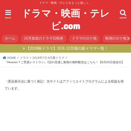
ドラマ・映画・テレビをもっと楽しく。
ドラマ・映画・テレ
menu
search
ビ.com
ホーム
10月放送のドラマ日程表
ドラマのロケ地
映画のロケ地
【2019秋ドラマ】10月-12月期の新ドラマ一覧！
HOME
ドラマ
2019年7月-9月夏ドラマ
『Heaven？ご苦楽レストラン』7話の見逃し動画の無料配信はこちら！【8月20日放送分】
〈景品表示法に基づく表記〉当サイトはアフィリエイトプログラムによる収益を得
ています。