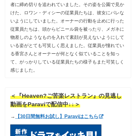
者に
締め切りを
追われて
いました
。
その
姿を
公園で
見か
けた
、
ロワン・ディシーの
従業員たちは
、
彼女に
バレな
い
ように
して
いました
。
オーナーの
行動を
止めに
行った
従業員たちは
、
頭から
ビニール袋を
被ったり
、
メガネに
物差しの
ような
ものを
入れて
素顔が
見えない
ように
して
いる
姿が
とても
可笑しく
思えました
。
従業員が
憧れて
い
る
香宮さんと
オーナーが
何となく
似て
いる
ことを
知っ
て
、
がっかり
して
いる
従業員たちの
様子も
また
可笑しく
感じました
。
＜『Heaven?ご苦楽レストラン』の見逃し
動画をParaviで配信中↓↓＞
→
【30日間無料お試し】Paraviはこちら