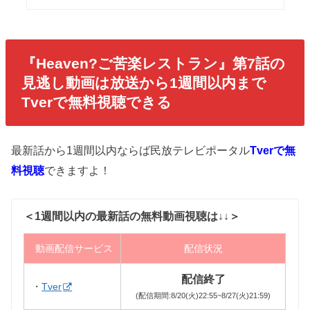
『Heaven?ご苦楽レストラン』第7話
の
見逃し動画は放送から1週間以内まで
Tverで無料視聴できる
最新話から1週間以内ならば民放テレビポータル
Tverで無
料視聴
できますよ！
＜1週間以内の最新話の無料動画視聴は↓↓＞
動画配信サービス
配信状況
配信終了
・
Tver
(配信期間:8/20(火)22:55~8/27(火)21:59)