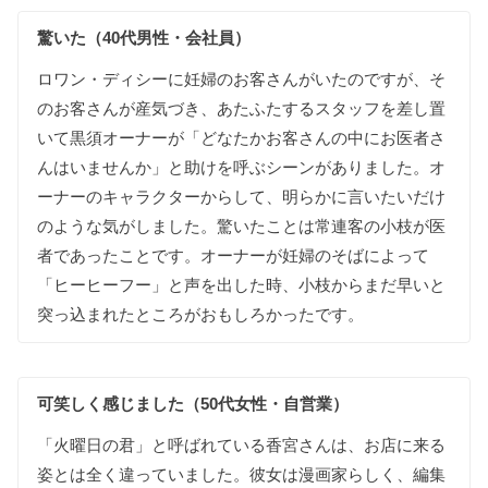
驚いた（40代男性・会社員）
ロワン・ディシーに
妊婦の
お客さんが
いた
のですが
、
そ
の
お客さんが
産気づき
、
あたふたする
スタッフを
差し置
いて
黒須オーナーが
「
どなたか
お客さんの
中に
お医者さ
んは
いませんか
」
と
助けを
呼ぶ
シーンが
ありました
。
オ
ーナーの
キャラクターから
して
、
明らかに
言いたいだけ
の
ような
気が
しました
。
驚いた
ことは
常連客の
小枝が
医
者であった
ことです
。
オーナーが
妊婦の
そばによって
「
ヒーヒーフー
」
と
声を
出した
時
、
小枝から
まだ
早いと
突っ込まれた
ところが
おもしろかったです
。
可笑しく
感じました（50代女性・自営業）
「
火曜日の
君
」
と
呼ばれて
いる
香宮さんは
、
お店に
来る
姿とは
全く
違って
いました
。
彼女は
漫画家らしく
、
編集