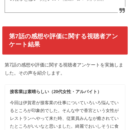
第7話の感想や評価に関する視聴者アン
ケート結果
第7話の感想や評価に関する視聴者アンケートを実施しま
した。その声を紹介します。
接客業は
素晴らしい（20代女性・アルバイト）
今回は
伊賀君が
接客業の
仕事について
いろいろ
悩んで
い
る
ところが
印象的でした
。
そんな
中で
香宮という
女性が
レストランへ
やって来た
時
、
従業員みんなが
癒されて
い
た
ところが
いいなと
思いました
。
綺麗で
おいしそうに
食