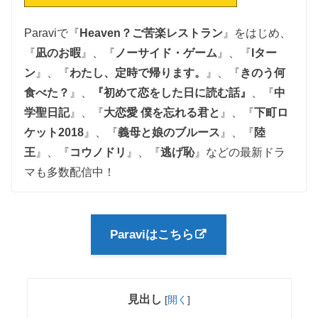
Paraviで『
Heaven？ご苦楽レストラン
』をはじめ、
『
凪のお暇
』、『
ノーサイド・ゲーム
』、『
Iター
ン
』、『
わたし、定時で帰ります。
』、
『
きのう何
食べた？
』、
『初めて恋をした日に読む話』
、『
中
学聖日記
』、『
大恋愛 僕を忘れる君と
』、
『
下町ロ
ケット2018
』、『
義母と娘のブルース
』、『
陸
王
』、『
コウノドリ
』、『
逃げ恥
』
などの最新ドラ
マも多数配信中！
Paraviはこちら
見出し
[
開く
]