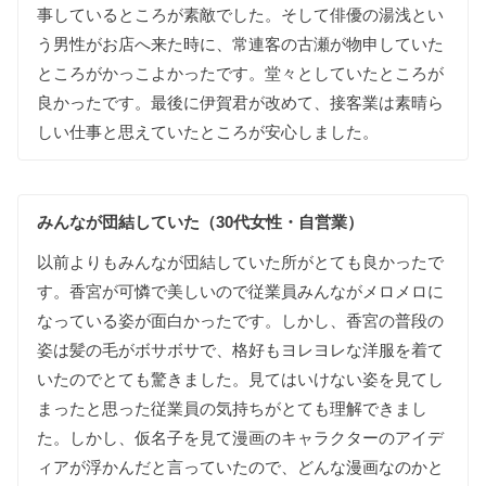
事して
いる
ところが
素敵でした
。
そして
俳優の
湯浅とい
う
男性が
お店へ
来た
時に
、
常連客の
古瀬が
物申して
いた
ところが
かっこよかったです
。
堂々と
して
いた
ところが
良かったです
。
最後に
伊賀君が
改めて
、
接客業は
素晴ら
しい
仕事と
思えて
いた
ところが
安心しました
。
みんなが
団結して
いた（30代女性・自営業）
以前よりも
みんなが
団結して
いた
所が
とても
良かったで
す
。
香宮が
可憐で
美しいので
従業員みんなが
メロメロに
なって
いる
姿が
面白かったです
。
しかし
、
香宮の
普段の
姿は
髪の毛が
ボサボサで
、
格好も
ヨレヨレな
洋服を
着て
いたので
とても
驚きました
。
見ては
いけない
姿を
見て
し
まったと
思った
従業員の
気持ちが
とても
理解できまし
た
。
しかし
、
仮名子を
見て
漫画の
キャラクターの
アイデ
ィアが
浮かんだと
言って
いたので
、
どんな
漫画な
のか
と