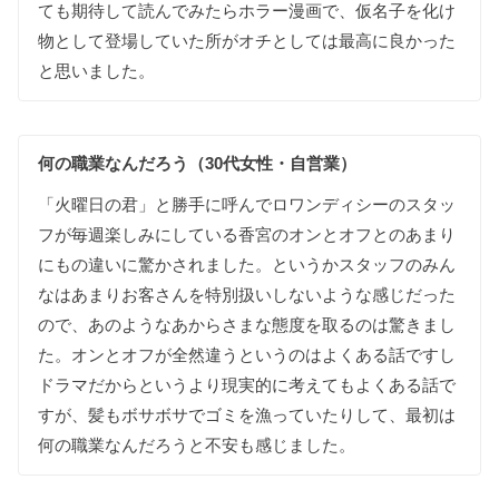
ても
期待して
読んで
みたら
ホラー漫画で
、
仮名子を
化け
物として
登場して
いた
所が
オチとしては
最高に
良かった
と
思いました
。
何の
職業な
んだろう（30代女性・自営業）
「
火曜日の
君
」
と
勝手に
呼んで
ロワンディシーの
スタッ
フが
毎週
楽しみに
して
いる
香宮の
オンと
オフとの
あまり
にもの
違いに
驚かされました
。
というか
スタッフの
みん
なは
あまり
お客さんを
特別扱いしない
ような
感じだった
ので
、
あの
ような
あからさまな
態度を
取る
のは
驚きまし
た
。
オンと
オフが
全然
違うという
のは
よく
ある
話ですし
ドラマだからと
いうより
現実的に
考えても
よく
ある
話で
すが
、
髪も
ボサボサで
ゴミを
漁って
いたり
して
、
最初は
何の
職業な
んだろうと
不安も
感じました
。