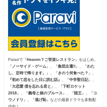
Paraviで『
Heaven？ご苦楽レストラン
』をはじめ、
『
ノーサイド・ゲーム
』、『
集団左遷!!
』、『
わた
し、定時で帰ります。
』、
『
きのう何食べた？
』、
『初めて恋をした日に読む話』
、『
中学聖日記
』、
『
大恋愛 僕を忘れる君と
』、
『
下町ロケット
2018
』、『
義母と娘のブルース
』、『
陸王
』、『
コ
ウノドリ
』、『
逃げ恥
』
などの最新ドラマも多数配
信中！