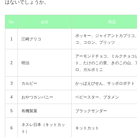
はないでしょうか。
No
会社
商品
ポッキー、ジャイアントカプリコ
1
江崎グリコ
コ、コロン、プリッツ
アーモンドチョコ、ミルクチョコ
2
明治
ト、たけのこの里、きのこの山、
ロ、ガルボミニ
3
カルビー
かっぱえびせん、サッポロポテト
4
おやつカンパニー
ベビースター、ブタメン
5
有機製菓
ブラックサンダー
ネスレ日本（キットカッ
6
キットカット
ト）