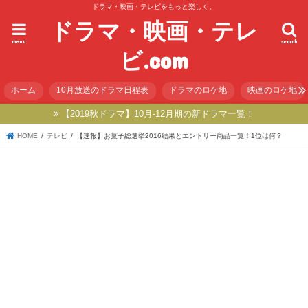
ドラマ・映画・テレビをもっと楽しく。
ドラマ・映画・テレ
menu
search
ビ.com
ホーム
10月放送のドラマ日程表
ドラマのロケ地
映画のロケ地
【2019秋ドラマ】10月-12月期の新ドラマ一覧！
HOME
テレビ
【速報】お菓子総選挙2016結果とエントリー商品一覧！1位は何？