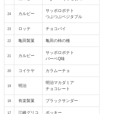
サッポロポテト
カルビー
24
つぶつぶベジタブル
ロッテ
チョコパイ
23
亀田製菓
亀田の柿の種
22
サッポロポテト
カルビー
21
バーベQ味
コイケヤ
カラムーチョ
20
明治マカダミア
明治
19
チョコレート
有楽製菓
ブラックサンダー
18
江崎グリコ
ポッキー
17