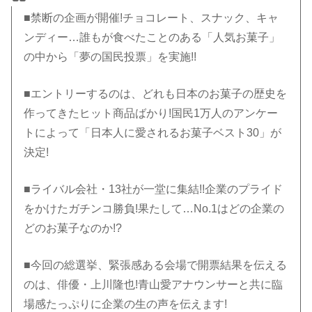
■禁断の企画が開催!チョコレート、スナック、キャ
ンディー…誰もが食べたことのある「人気お菓子」
の中から「夢の国民投票」を実施!!
■エントリーするのは、どれも日本のお菓子の歴史を
作ってきたヒット商品ばかり!国民1万人のアンケー
トによって「日本人に愛されるお菓子ベスト30」が
決定!
■ライバル会社・13社が一堂に集結!!企業のプライド
をかけたガチンコ勝負!果たして…No.1はどの企業の
どのお菓子なのか!?
■今回の総選挙、緊張感ある会場で開票結果を伝える
のは、俳優・上川隆也!青山愛アナウンサーと共に臨
場感たっぷりに企業の生の声を伝えます!