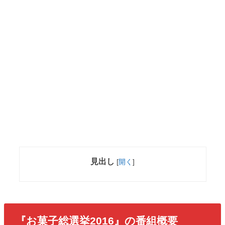
見出し
[
開く
]
『お菓子総選挙2016』の番組概要