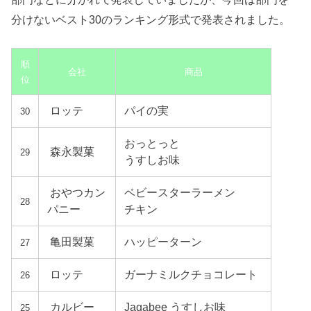
分けないベスト30のランキング形式で発表されました。
順
会社
商品
位
ロッテ
パイの実
30
おっとっと
森永製菓
29
うすしお味
おやつカン
ベビースターラーメン
28
パニー
チキン
亀田製菓
ハッピーターン
27
ロッテ
ガーナミルクチョコレート
26
カルビー
Jagabee うすしお味
25