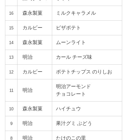
森永製菓
ミルクキャラメル
16
カルビー
ピザポテト
15
森永製菓
ムーンライト
14
明治
カール チーズ味
13
カルビー
ポテトチップス のりしお
12
明治アーモンド
明治
11
チョコレート
森永製菓
ハイチュウ
10
明治
果汁グミ ぶどう
9
明治
たけのこの里
8