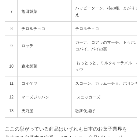
ハッピーターン、柿の種、まがり
7
亀田製菓
え
8
チロルチョコ
チロルチョコ
ガーナ、コアラのマーチ、トッポ
9
ロッテ
コパイ、パイの実
おっとっと、ミルクキャラメル、
10
森永製菓
ュウ
11
コイケヤ
スコーン、カラムーチョ、ポリン
12
マーズジャパン
スニッカーズ
13
天乃屋
歌舞伎揚げ
ここの挙がっている商品はいずれも日本のお菓子業界を