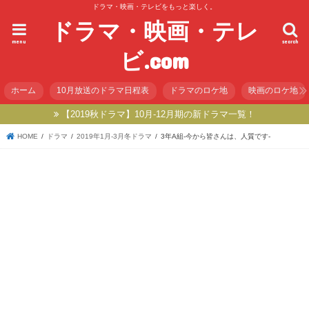
ドラマ・映画・テレビをもっと楽しく。
ドラマ・映画・テレ
menu
search
ビ.com
ホーム
10月放送のドラマ日程表
ドラマのロケ地
映画のロケ地
【2019秋ドラマ】10月-12月期の新ドラマ一覧！
HOME
ドラマ
2019年1月-3月冬ドラマ
3年A組-今から皆さんは、人質です-