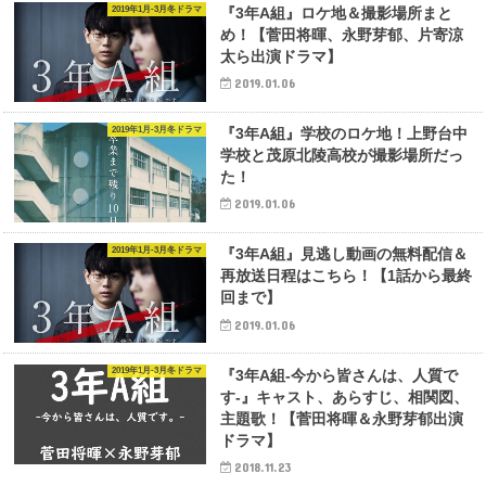
2019年1月-3月冬ドラマ
『3年A組』ロケ地＆撮影場所まと
め！【菅田将暉、永野芽郁、片寄涼
太ら出演ドラマ】
2019.01.06
2019年1月-3月冬ドラマ
『3年A組』学校のロケ地！上野台中
学校と茂原北陵高校が撮影場所だっ
た！
2019.01.06
2019年1月-3月冬ドラマ
『3年A組』見逃し動画の無料配信＆
再放送日程はこちら！【1話から最終
回まで】
2019.01.06
2019年1月-3月冬ドラマ
『3年A組-今から皆さんは、人質で
す-』キャスト、あらすじ、相関図、
主題歌！【菅田将暉＆永野芽郁出演
ドラマ】
2018.11.23