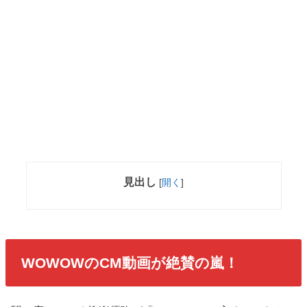
見出し
[
開く
]
WOWOWのCM動画が絶賛の嵐！