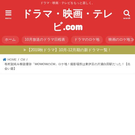
ドラマ・映画・テレビをもっと楽しく。
ドラマ・映画・テレ
menu
search
ビ.com
ホーム
10月放送のドラマ日程表
ドラマのロケ地
映画のロケ地
【2019秋ドラマ】10月-12月期の新ドラマ一覧！
HOME
CM
有村架純＆柳楽優弥「WOWOWのCM」ロケ地！撮影場所は東伊豆の片瀬白田駅だった！【出
会い篇】