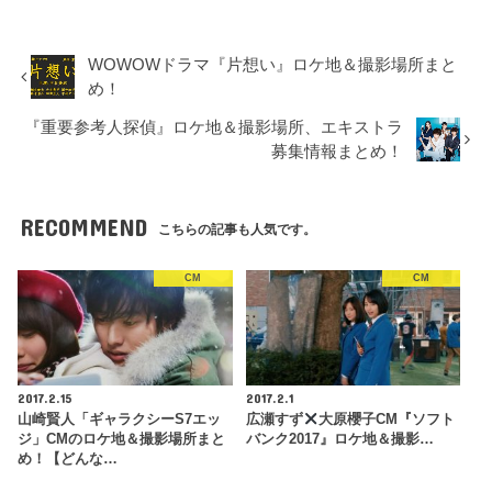
WOWOWドラマ『片想い』ロケ地＆撮影場所まと
め！
『重要参考人探偵』ロケ地＆撮影場所、エキストラ
募集情報まとめ！
RECOMMEND
こちらの記事も人気です。
CM
CM
2017.2.15
2017.2.1
山崎賢人「ギャラクシーS7エッ
広瀬すず
大原櫻子CM『ソフト
ジ」CMのロケ地＆撮影場所まと
バンク2017』ロケ地＆撮影…
め！【どんな…