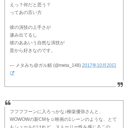
えっ？何だと思う？
ってあの言い方
彼の演技の上手さが
滲み出てるし
彼のああいう自然な演技が
昔から好きなのです。
— メタみち@ガル鯖 (@meta_148)
2017年10月20日
フフフフーンに入ろっかな♪柳楽優弥さんと、
WOWOWの新CMを☺︎映画の1シーンのような、とて
もシュールだけれど、ストーリー性を感じるこの