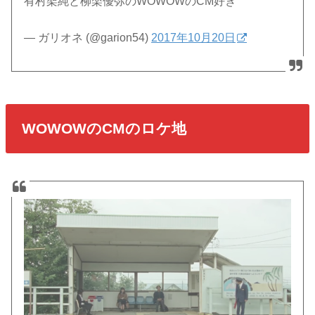
有村架純と柳楽優弥のWOWOWのCM好き
— ガリオネ (@garion54)
2017年10月20日
WOWOWのCMのロケ地