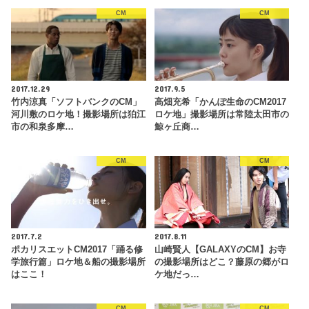
CM
CM
2017.12.29
2017.9.5
竹内涼真「ソフトバンクのCM」
高畑充希「かんぽ生命のCM2017
河川敷のロケ地！撮影場所は狛江
ロケ地」撮影場所は常陸太田市の
市の和泉多摩…
鯨ヶ丘商…
CM
CM
2017.7.2
2017.8.11
ポカリスエットCM2017「踊る修
山崎賢人【GALAXYのCM】お寺
学旅行篇」ロケ地＆船の撮影場所
の撮影場所はどこ？藤原の郷がロ
はここ！
ケ地だっ…
CM
CM