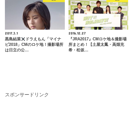
2017.3.1
2016.12.27
黒島結菜
ドラえもん「マイナ
『JRA2017』CMロケ地＆撮影場
ビ2018」CMのロケ地！撮影場所
所まとめ！【土屋太鳳・高畑充
は日立の公…
希・松坂…
スポンサードリンク