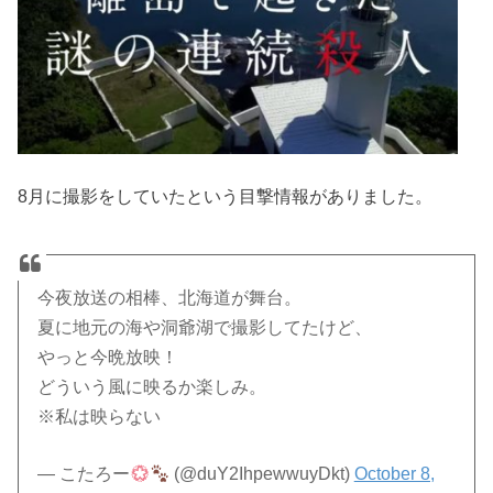
8月に撮影をしていたという目撃情報がありました。
今夜放送の相棒、北海道が舞台。
夏に地元の海や洞爺湖で撮影してたけど、
やっと今晩放映！
どういう風に映るか楽しみ。
※私は映らない
— こたろー
(@duY2IhpewwuyDkt)
October 8,