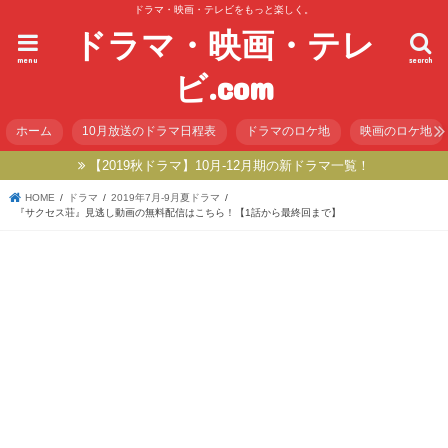
ドラマ・映画・テレビをもっと楽しく。
ドラマ・映画・テレ
menu
search
ビ.com
ホーム
10月放送のドラマ日程表
ドラマのロケ地
映画のロケ地
【2019秋ドラマ】10月-12月期の新ドラマ一覧！
HOME
ドラマ
2019年7月-9月夏ドラマ
『サクセス荘』見逃し動画の無料配信はこちら！【1話から最終回まで】