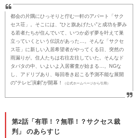
都会の片隅にひっそりと佇む一軒のアパート「サク
セス荘」。そこには、“ひと旗あげたい”と成功を夢み
る若者たちが住んでいて、いつか必ず夢を叶えて巣
立っていくという伝説があった…。そんな「サクセ
ス荘」に新しい入居希望者がやってくる日、突然の
雨漏りが。住人たちは右往左往していた。そんなド
タバタの中、いよいよ入居審査が始まる…。NGな
し、アドリブあり、毎回巻き起こる予測不能な展開
の“テレビ演劇”が開幕！
（公式ホームページから引用）
第2話「有罪！？無罪！？サクセス裁
判」 のあらすじ