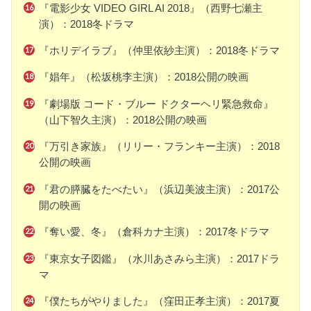
『電影少女 VIDEO GIRL AI 2018』（西野七瀬主
演）：2018冬ドラマ
『ホリデイラブ』（仲里依紗主演）：2018冬ドラマ
『娼年』（松坂桃李主演）：2018公開の映画
『劇場版 コード・ブルー ドクターヘリ緊急救命』
（山下智久主演）：2018公開の映画
『万引き家族』（リリー・フランキー主演）：2018
公開の映画
『君の膵臓をたべたい』（浜辺美波主演）：2017公
開の映画
『奪い愛、冬』（倉科カナ主演）：2017冬ドラマ
『東京女子図鑑』（水川あさみら主演）：2017ドラ
マ
『僕たちがやりました』（窪田正孝主演）：2017夏