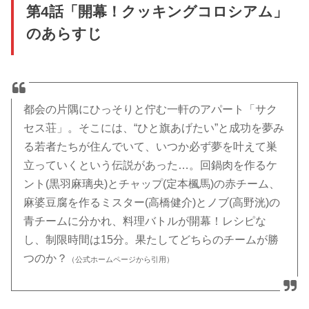
第4話「開幕！クッキングコロシアム」
のあらすじ
都会の片隅にひっそりと佇む一軒のアパート「サク
セス荘」。そこには、“ひと旗あげたい”と成功を夢み
る若者たちが住んでいて、いつか必ず夢を叶えて巣
立っていくという伝説があった…。回鍋肉を作るケ
ント(黒羽麻璃央)とチャップ(定本楓馬)の赤チーム、
麻婆豆腐を作るミスター(高橋健介)とノブ(高野洸)の
青チームに分かれ、料理バトルが開幕！レシピな
し、制限時間は15分。果たしてどちらのチームが勝
つのか？
（公式ホームページから引用）