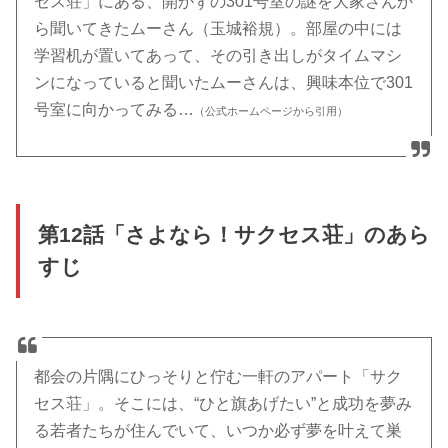
セス荘」にある、開かずの301号室の謎を大家さんか
ら聞いてきたムーさん（玉城裕規）。部屋の中には
学習机が置いてあって、その引き出しがタイムマシ
ンになっていると聞いたムーさんは、興味本位で301
号室に向かってみる…
（公式ホームページから引用）
第12話「さよなら！サクセス荘」のあら
すじ
都会の片隅にひっそりと佇む一軒のアパート「サク
セス荘」。そこには、“ひと旗あげたい”と成功を夢み
る若者たちが住んでいて、いつか必ず夢を叶えて巣