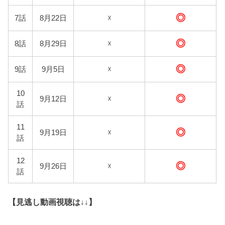
◎
7話
8月22日
☓
◎
8話
8月29日
☓
◎
9話
9月5日
☓
10
◎
9月12日
☓
話
11
◎
9月19日
☓
話
12
◎
9月26日
☓
話
【見逃し動画視聴は↓↓】