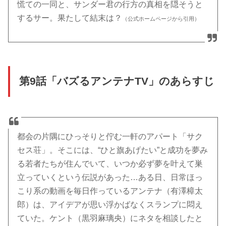
慌ての一同と、サンダー君の行方の真相を隠そうと
するサー。果たして結末は？
（公式ホームページから引用）
第9話「バズるアンテナTV」のあらすじ
都会の片隅にひっそりと佇む一軒のアパート「サク
セス荘」。そこには、“ひと旗あげたい”と成功を夢み
る若者たちが住んでいて、いつか必ず夢を叶えて巣
立っていくという伝説があった…ある日、日常ほっ
こり系の動画を毎日作っているアンテナ（有澤樟太
郎）は、アイデアが思い浮かばなくスランプに悶え
ていた。ケント（黒羽麻璃央）にネタを相談したと