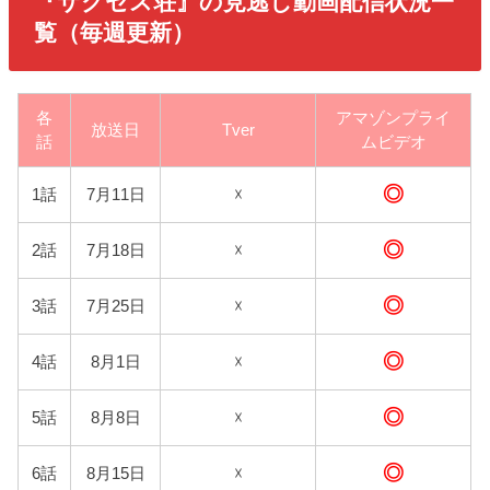
『サクセス荘
』の見逃し動画配信状況一
覧（毎週更新）
各
アマゾンプライ
放送日
Tver
話
ムビデオ
◎
1話
7月11日
☓
◎
2話
7月18日
☓
◎
3話
7月25日
☓
◎
4話
8月1日
☓
◎
5話
8月8日
☓
◎
6話
8月15日
☓