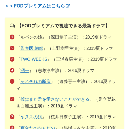
＞＞FODプレミアムはこちら
【FODプレミアムで視聴できる最新ドラマ】
『ルパンの娘』（深田恭子主演）：2019夏ドラマ
『
監察医 朝顔
』（上野樹里主演）：2019夏ドラマ
『
TWO WEEKS
』（三浦春馬主演）：2019夏ドラマ
『
潤一
』（志尊淳主演）：2019夏ドラマ
『
それぞれの断崖
』（遠藤憲一主演）：2019夏ドラ
マ
『
僕はまだ君を愛さないことができる
』（足立梨花
＆白洲迅主演）：2019夏ドラマ
『
ヤヌスの鏡
』（桜井日奈子主演）：2019夏ドラマ
『
百合だのかんだの
』（馬場ふみか主演）：2019夏