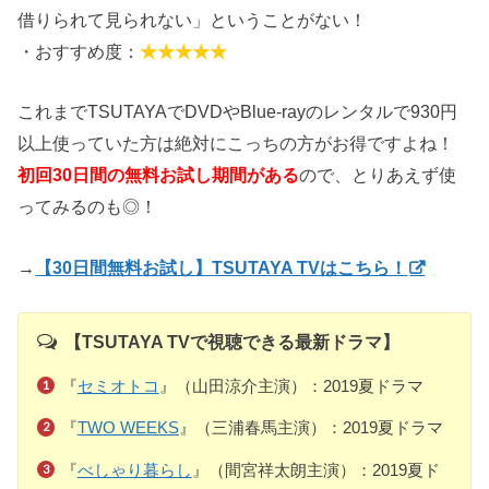
借りられて見られない」ということがない！
・おすすめ度：
★★★★★
これまでTSUTAYAでDVDやBlue-rayのレンタルで930円
以上使っていた方は絶対にこっちの方がお得ですよね！
初回30日間の無料お試し期間がある
ので、とりあえず使
ってみるのも◎！
→
【30日間無料お試し】TSUTAYA TVはこちら！
【TSUTAYA TVで視聴できる最新ドラマ】
『
セミオトコ
』（山田涼介主演）：2019夏ドラマ
『
TWO WEEKS
』（三浦春馬主演）：2019夏ドラマ
『
べしゃり暮らし
』（間宮祥太朗主演）：2019夏ド