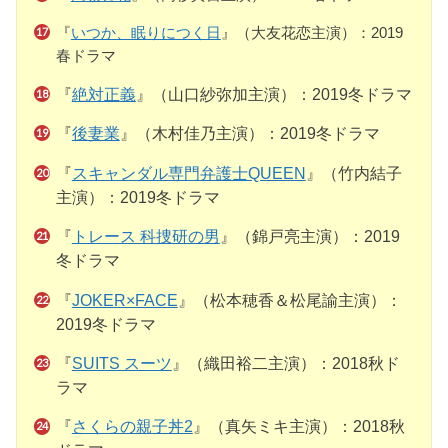
『
いつか、眠りにつく日
』（大友花恋主演）：2019
春ドラマ
『
絶対正義
』（山口紗弥加主演）：2019冬ドラマ
『
後妻業
』（木村佳乃主演）：2019冬ドラマ
『
スキャンダル専門弁護士QUEEN
』（竹内結子
主演）：2019冬ドラマ
『
トレース 科捜研の男
』（錦戸亮主演）：2019
冬ドラマ
『
JOKER×FACE
』（松本穂香＆松尾諭主演）：
2019冬ドラマ
『
SUITS スーツ
』（織田裕二主演）：2018秋ド
ラマ
『
さくらの親子丼2
』（真矢ミキ主演）：2018秋