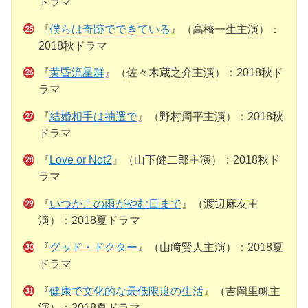
ドラマ
『
僕らは奇跡でできている
』（高橋一生主演）：
2018秋ドラマ
『
黄昏流星群
』（佐々木蔵之介主演）：2018秋ド
ラマ
『
結婚相手は抽選で
』（野村周平主演）：2018秋
ドラマ
『
Love or Not2
』（山下健二郎主演）：2018秋ド
ラマ
『
いつかこの雨がやむ日まで
』（渡辺麻友主
演）：2018夏ドラマ
『
グッド・ドクター
』（山﨑賢人主演）：2018夏
ドラマ
『
健康で文化的な最低限度の生活
』（吉岡里帆主
演）：2018夏ドラマ