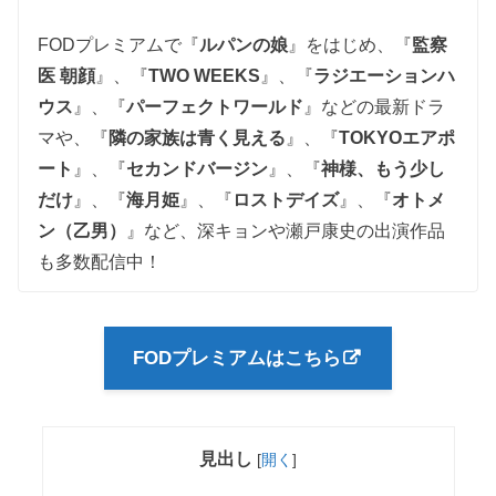
FODプレミアムで『
ルパンの娘
』をはじめ、『
監察
医 朝顔
』、『
TWO WEEKS
』、『
ラジエーションハ
ウス
』、『
パーフェクトワールド
』などの最新ドラ
マや、『
隣の家族は青く見える
』、『
TOKYOエアポ
ート
』、『
セカンドバージン
』、『
神様、もう少し
だけ
』、『
海月姫
』、『
ロストデイズ
』、『
オトメ
ン（乙男）
』など、深キョンや瀬戸康史の出演作品
も多数配信中！
FODプレミアムはこちら
見出し
[
開く
]