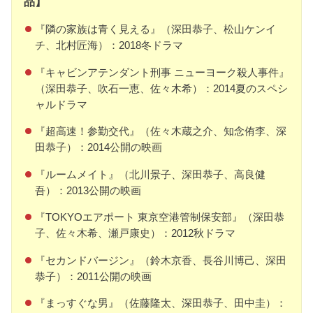
品】
『隣の家族は青く見える』（深田恭子、松山ケンイ
チ、北村匠海）：2018冬ドラマ
『キャビンアテンダント刑事 ニューヨーク殺人事件』
（深田恭子、吹石一恵、佐々木希）：2014夏のスペシ
ャルドラマ
『超高速！参勤交代』（佐々木蔵之介、知念侑李、深
田恭子）：2014公開の映画
『ルームメイト』（北川景子、深田恭子、高良健
吾）：2013公開の映画
『TOKYOエアポート 東京空港管制保安部』（深田恭
子、佐々木希、瀬戸康史）：2012秋ドラマ
『セカンドバージン』（鈴木京香、長谷川博己、深田
恭子）：2011公開の映画
『まっすぐな男』（佐藤隆太、深田恭子、田中圭）：