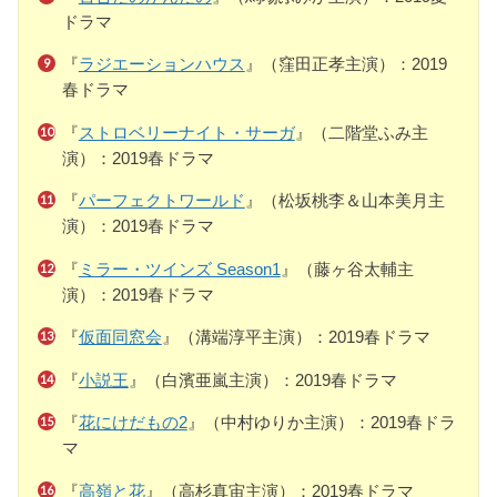
ドラマ
『
ラジエーションハウス
』（窪田正孝主演）：2019
春ドラマ
『
ストロベリーナイト・サーガ
』（二階堂ふみ主
演）：2019春ドラマ
『
パーフェクトワールド
』（松坂桃李＆山本美月主
演）：2019春ドラマ
『
ミラー・ツインズ Season1
』（藤ヶ谷太輔主
演）：2019春ドラマ
『
仮面同窓会
』（溝端淳平主演）：2019春ドラマ
『
小説王
』（白濱亜嵐主演）：2019春ドラマ
『
花にけだもの2
』（中村ゆりか主演）：2019春ドラ
マ
『
高嶺と花
』（高杉真宙主演）：2019春ドラマ