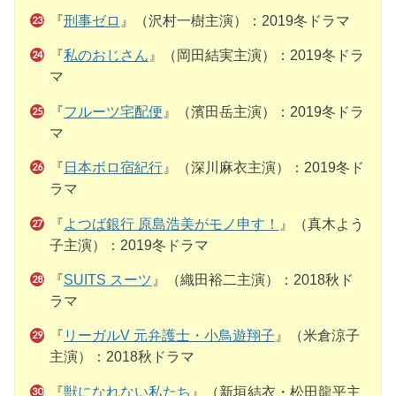
『
刑事ゼロ
』（沢村一樹主演）：2019冬ドラマ
『
私のおじさん
』（岡田結実主演）：2019冬ドラ
マ
『
フルーツ宅配便
』（濱田岳主演）：2019冬ドラ
マ
『
日本ボロ宿紀行
』（深川麻衣主演）：2019冬ド
ラマ
『
よつば銀行 原島浩美がモノ申す！
』（真木よう
子主演）：2019冬ドラマ
『
SUITS スーツ
』（織田裕二主演）：2018秋ド
ラマ
『
リーガルV 元弁護士・小鳥遊翔子
』（米倉涼子
主演）：2018秋ドラマ
『
獣になれない私たち
』（新垣結衣・松田龍平主