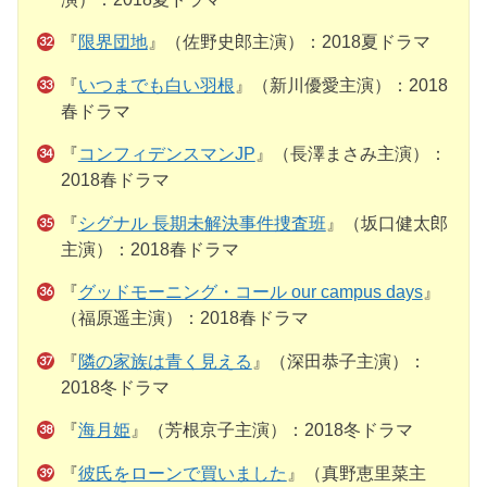
『
限界団地
』（佐野史郎主演）：2018夏ドラマ
『
いつまでも白い羽根
』（新川優愛主演）：2018
春ドラマ
『
コンフィデンスマンJP
』（長澤まさみ主演）：
2018春ドラマ
『
シグナル 長期未解決事件捜査班
』（坂口健太郎
主演）：2018春ドラマ
『
グッドモーニング・コール our campus days
』
（福原遥主演）：2018春ドラマ
『
隣の家族は青く見える
』（深田恭子主演）：
2018冬ドラマ
『
海月姫
』（芳根京子主演）：2018冬ドラマ
『
彼氏をローンで買いました
』（真野恵里菜主