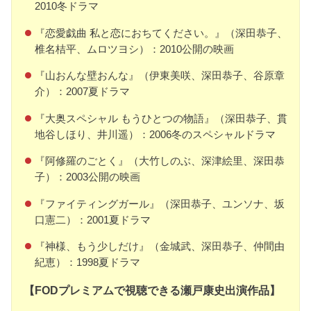
2010冬ドラマ
『恋愛戯曲 私と恋におちてください。』（深田恭子、
椎名桔平、ムロツヨシ）：2010公開の映画
『山おんな壁おんな』（伊東美咲、深田恭子、谷原章
介）：2007夏ドラマ
『大奥スペシャル もうひとつの物語』（深田恭子、貫
地谷しほり、井川遥）：2006冬のスペシャルドラマ
『阿修羅のごとく』（大竹しのぶ、深津絵里、深田恭
子）：2003公開の映画
『ファイティングガール』（深田恭子、ユンソナ、坂
口憲二）：2001夏ドラマ
『神様、もう少しだけ』（金城武、深田恭子、仲間由
紀恵）：1998夏ドラマ
【FODプレミアムで視聴できる瀬戸康史出演作品】