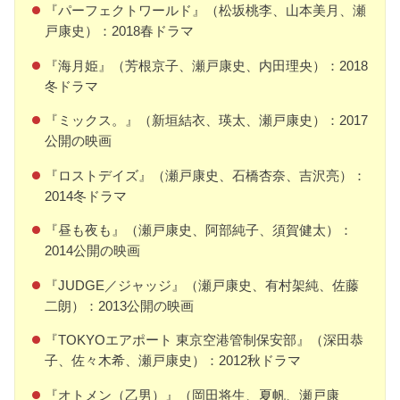
『パーフェクトワールド』（松坂桃李、山本美月、瀬
戸康史）：2018春ドラマ
『海月姫』（芳根京子、瀬戸康史、内田理央）：2018
冬ドラマ
『ミックス。』（新垣結衣、瑛太、瀬戸康史）：2017
公開の映画
『ロストデイズ』（瀬戸康史、石橋杏奈、吉沢亮）：
2014冬ドラマ
『昼も夜も』（瀬戸康史、阿部純子、須賀健太）：
2014公開の映画
『JUDGE／ジャッジ』（瀬戸康史、有村架純、佐藤
二朗）：2013公開の映画
『TOKYOエアポート 東京空港管制保安部』（深田恭
子、佐々木希、瀬戸康史）：2012秋ドラマ
『オトメン（乙男）』（岡田将生、夏帆、瀬戸康