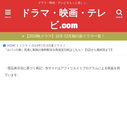
ドラマ・映画・テレビをもっと楽しく。
ドラマ・映画・テレ
menu
search
ビ.com
【2019秋ドラマ】10月-12月期の新ドラマ一覧！
HOME
ドラマ
2019年7月-9月夏ドラマ
『ルパンの娘』見逃し動画の無料配信＆再放送日程はこちら！【1話から最終回まで】
〈景品表示法に基づく表記〉当サイトはアフィリエイトプログラムによる収益を得
ています。