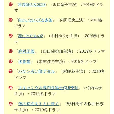
『
科捜研の女2019
』（沢口靖子主演）：2019春ドラ
マ
『
向かいのバズる家族
』（内田理央主演）：2019春
ドラマ
『
花にけだもの2
』（中村ゆりか主演）：2019春ドラ
マ
『
絶対正義
』（山口紗弥加主演）：2019冬ドラマ
『
後妻業
』（木村佳乃主演）：2019冬ドラマ
『
ハケン占い師アタル
』（杉咲花主演）：2019冬
ドラマ
『
スキャンダル専門弁護士QUEEN
』（竹内結子
主演）：2019冬ドラマ
『
僕の初恋をキミに捧ぐ
』（野村周平＆桜井日奈
子主演）：2019冬ドラマ