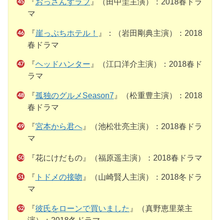
『
おっさんずラブ
』（田中圭主演）：2018春ドラ
マ
『
崖っぷちホテル！
』：（岩田剛典主演）：2018
春ドラマ
『
ヘッドハンター
』（江口洋介主演）：2018春ド
ラマ
『
孤独のグルメSeason7
』（松重豊主演）：2018
春ドラマ
『
宮本から君へ
』（池松壮亮主演）：2018春ドラ
マ
『花にけだもの』（福原遥主演）：2018春ドラマ
『
トドメの接吻
』（山崎賢人主演）：2018冬ドラ
マ
『
彼氏をローンで買いました
』（真野恵里菜主