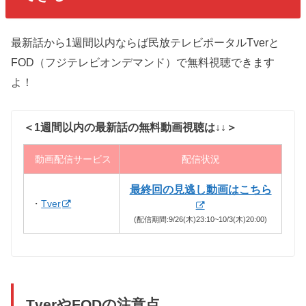
最新話から1週間以内ならば民放テレビポータルTverと
FOD（フジテレビオンデマンド）で無料視聴できます
よ！
＜1週間以内の最新話の無料動画視聴は↓↓＞
動画配信サービス
配信状況
最終回の見逃し動画はこちら
・
Tver
(配信期間:9/26(木)23:10~10/3(木)20:00)
TverやFODの注意点