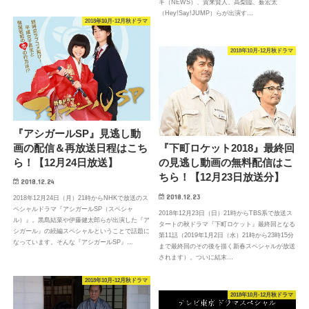
キ（NEWS）、賀来賢人、高梨臨、薮宏太
（Hey!Say!JUMP）らが出演す…
2018年10月-12月秋ドラマ
2018年10月-12月秋ドラマ
『アシガールSP』見逃し動
画の配信＆再放送日程はこち
『下町ロケット2018』最終回
ら！【12月24日放送】
の見逃し動画の無料配信はこ
ちら！【12月23日放送分】
2018.12.24
2018.12.23
2018年12月24日（月）21時からNHKで放送のス
ペシャルドラマ『アシガールSP（スペシャ
2018年12月23日（日）21時からTBS系で放送ス
ル）』。黒島結菜や伊藤健太郎らが出演した『ア
タートの秋ドラマ『下町ロケット』最終回となる
シガール』の続編スペシャルということで話題に
第11話（2019年1月2日（水）21時から23時15分
なっています。そんな『アシガールSP』…
まで最終回のその後を描く新春スペシャルが放送
されます）。ついに結末…
2018年10月-12月秋ドラマ
2018年10月-12月秋ドラマ