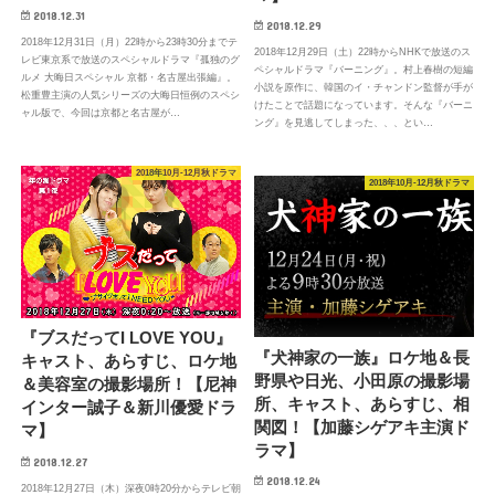
2018.12.31
2018.12.29
2018年12月31日（月）22時から23時30分までテ
2018年12月29日（土）22時からNHKで放送のス
レビ東京系で放送のスペシャルドラマ『孤独のグ
ペシャルドラマ『バーニング』。村上春樹の短編
ルメ 大晦日スペシャル 京都・名古屋出張編』。
小説を原作に、韓国のイ・チャンドン監督が手が
松重豊主演の人気シリーズの大晦日恒例のスペシ
けたことで話題になっています。そんな『バーニ
ャル版で、今回は京都と名古屋が…
ング』を見逃してしまった、、、とい…
2018年10月-12月秋ドラマ
2018年10月-12月秋ドラマ
『ブスだってI LOVE YOU』
『犬神家の一族』ロケ地＆長
キャスト、あらすじ、ロケ地
野県や日光、小田原の撮影場
＆美容室の撮影場所！【尼神
所、キャスト、あらすじ、相
インター誠子＆新川優愛ドラ
関図！【加藤シゲアキ主演ド
マ】
ラマ】
2018.12.27
2018.12.24
2018年12月27日（木）深夜0時20分からテレビ朝