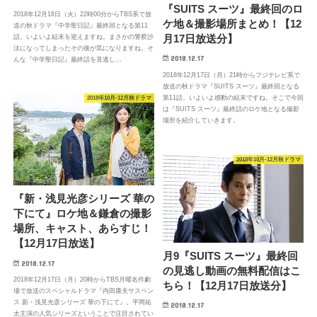
『SUITS スーツ』最終回のロ
2018年12月18日（火）22時00分からTBS系で放
ケ地＆撮影場所まとめ！【12
送の秋ドラマ『中学聖日記』最終回となる第11
月17日放送分】
話。いよいよ結末を迎えますね。まさかの警察沙
汰になってしまったその後が気になりますね。そ
2018.12.17
んな『中学聖日記』最終話を見逃し…
2018年12月17日（月）21時からフジテレビ系で
放送の秋ドラマ『SUITS スーツ』最終回となる
第11話。いよいよ感動の結末ですね。そこで今回
2018年10月-12月秋ドラマ
は『SUITS スーツ』最終話のロケ地となる撮影
場所を紹介していきます。
2018年10月-12月秋ドラマ
『新・浅見光彦シリーズ 華の
下にて』ロケ地＆鎌倉の撮影
場所、キャスト、あらすじ！
【12月17日放送】
月9『SUITS スーツ』最終回
2018.12.17
の見逃し動画の無料配信はこ
2018年12月17日（月）20時からTBS月曜名作劇
ちら！【12月17日放送分】
場で放送のスペシャルドラマ『内田康夫サスペン
ス 新・浅見光彦シリーズ 華の下にて』。平岡祐
2018.12.17
太主演の人気シリーズということで注目されてい