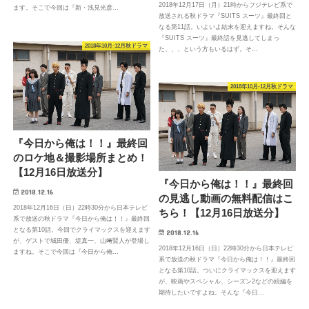
2018年12月17日（月）21時からフジテレビ系で
ます。そこで今回は『新・浅見光彦…
放送される秋ドラマ『SUITS スーツ』最終回と
なる第11話。いよいよ結末を迎えますね。そんな
『SUITS スーツ』最終話を見逃してしまっ
2018年10月-12月秋ドラマ
た、、、という方もいるはず。そ…
2018年10月-12月秋ドラマ
『今日から俺は！！』最終回
のロケ地＆撮影場所まとめ！
【12月16日放送分】
『今日から俺は！！』最終回
2018.12.16
の見逃し動画の無料配信はこ
2018年12月16日（日）22時30分から日本テレビ
ちら！【12月16日放送分】
系で放送の秋ドラマ『今日から俺は！！』最終回
となる第10話。今回でクライマックスを迎えます
2018.12.16
が、ゲストで城田優、堤真一、山﨑賢人が登場し
2018年12月16日（日）22時30分から日本テレビ
ますね。そこで今回は『今日から俺…
系で放送の秋ドラマ『今日から俺は！！』最終回
となる第10話。ついにクライマックスを迎えます
が、映画やスペシャル、シーズン2などの続編を
期待したいですよね。そんな『今日…