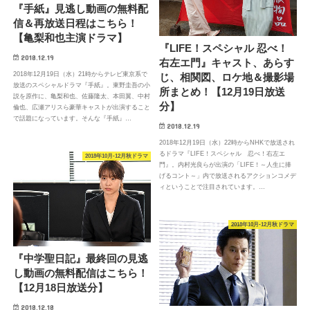
『手紙』見逃し動画の無料配
信＆再放送日程はこちら！
【亀梨和也主演ドラマ】
『LIFE！スペシャル 忍べ！
2018.12.19
右左エ門』キャスト、あらす
2018年12月19日（水）21時からテレビ東京系で
じ、相関図、ロケ地＆撮影場
放送のスペシャルドラマ『手紙』。東野圭吾の小
所まとめ！【12月19日放送
説を原作に、亀梨和也、佐藤隆太、本田翼、中村
分】
倫也、広瀬アリスら豪華キャストが出演すること
で話題になっています。そんな『手紙』…
2018.12.19
2018年12月19日（水）22時からNHKで放送され
るドラマ『LIFE！スペシャル 忍べ！右左エ
2018年10月-12月秋ドラマ
門』。内村光良らが出演の「LIFE！～人生に捧
げるコント～」内で放送されるアクションコメデ
ィということで注目されています。…
2018年10月-12月秋ドラマ
『中学聖日記』最終回の見逃
し動画の無料配信はこちら！
【12月18日放送分】
2018.12.18