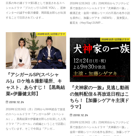
日系の年の瀬ドラマ第1夜として放送されるスペ
2018年12月24日（月）21時30分からフジテレビ
シャルドラマ『ブスだってI LOVE YOU』。尼神
系で放送のスペシャルドラマ『犬神家の一族』。
インターの誠子や新川優愛、岡田龍太郎らが出演
横溝正史・金田一耕助シリーズの不屈の名作小説
することで注目されています…
を原作に、加藤シゲアキ（NEWS）、賀来賢人、
薮宏太（Hey!Say!JUMP…
2018年10月-12月秋ドラマ
2018年10月-12月秋ドラマ
『アシガールSP(スペシャ
ル)』ロケ地＆撮影場所、キ
ャスト、あらすじ！【黒島結
『犬神家の一族』見逃し動画
菜×伊藤健太郎】
の無料配信＆再放送日程はこ
ちら！【加藤シゲアキ主演ド
2018.12.24
ラマ】
2018年12月24日（月）21時からNHK総合で放送
のスペシャルドラマ『アシガールSP（スペシャ
2018.12.24
ル）』。黒島結菜や伊藤健太郎らが出演した人気
2018年12月24日（月）21時30分からフジテレビ
ドラマ『アシガール』の続編ということで話題に
系で放送のスペシャルドラマ『犬神家の一族』。
なっています。そこで今回は『アシガ…
金田一耕助シリーズの名作を原作に、加藤シゲア