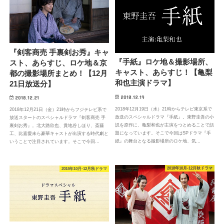
『剣客商売 手裏剣お秀』キャ
『手紙』ロケ地＆撮影場所、
スト、あらすじ、ロケ地＆京
キャスト、あらすじ！【亀梨
都の撮影場所まとめ！【12月
和也主演ドラマ】
21日放送分】
2018.12.19
2018.12.21
2018年12月19日（水）21時からテレビ東京系で
2018年12月21日（金）21時からフジテレビ系で
放送のスペシャルドラマ『手紙』。東野圭吾の小
放送スタートのスペシャルドラマ『剣客商売 手
説を原作に、亀梨和也が主演をつとめることで話
裏剣お秀』。北大路欣也、貫地谷しほり、斎藤
題になっています。そこで今回はSPドラマ『手
工、比嘉愛未ら豪華キャストが出演する時代劇と
紙』の舞台となる撮影場所のロケ地、気…
いうことで注目されています。そこで今回…
2018年10月-12月秋ドラマ
2018年10月-12月秋ドラマ