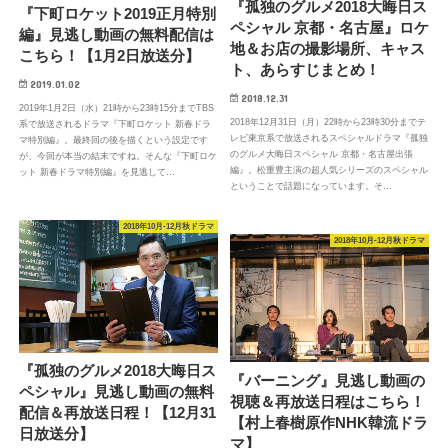
『孤独のグルメ2018大晦日ス
『下町ロケット2019正月特別
ペシャル 京都・名古屋』ロケ
編』見逃し動画の無料配信は
地＆お店の撮影場所、キャス
こちら！【1月2日放送分】
ト、あらすじまとめ！
2019.01.02
2018.12.31
2019年1月2日（水）21時から23時15分までTBS
2018年12月31日（月）22時から23時30分までテ
系で放送されるドラマ『下町ロケット 新春ドラ
レビ東京系で放送されるスペシャルドラマ『孤独
マ特別編』。最終回の後を描くという設定です
のグルメ大晦日スペシャル 京都・名古屋出張
が、今回が本当の結末ですね。そんな『下町ロケ
編』。松重豊主演の超人気シリーズのスペシャル
ット 新春ドラマ特別編』を見逃して…
ということで話題になっています。そ…
2018年10月-12月秋ドラマ
2018年10月-12月秋ドラマ
『孤独のグルメ2018大晦日ス
『バーニング』見逃し動画の
ペシャル』見逃し動画の無料
視聴＆再放送日程はこちら！
配信＆再放送日程！【12月31
【村上春樹原作NHK韓流ドラ
日放送分】
マ】