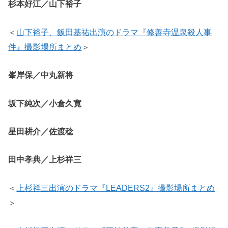
杉本好江／山下裕子
＜
山下裕子、飯田基祐出演のドラマ『修善寺温泉殺人事
件』撮影場所まとめ
＞
峯岸保／中丸新将
坂下純次／小倉久寛
星田耕介／佐渡稔
田中孝典／上杉祥三
＜
上杉祥三
出演のドラマ『LEADERS2』撮影場所まとめ
＞