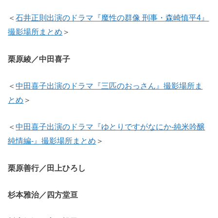
＜
石井正則出演のドラマ『魔性の群像 刑事・森崎慎平4』
撮影場所まとめ
＞
栗原綾／中田喜子
＜
中田喜子出演のドラマ『三匹のおっさん』撮影場所ま
とめ
＞
＜
中田喜子出演のドラマ『ゆとりですがなにか-純米吟醸
純情編-』撮影場所まとめ
＞
栗原善行／田上ひろし
杉本雅治／四方堂亘