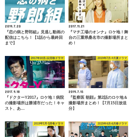
2019.7.20
2017.11.21
『恋の病と野郎組』見逃し動画の
『マチ工場のオンナ』ロケ地！舞
配信はこちら！【1話から最終回
台の三重県桑名市の撮影場所まと
まで】
め！
2017年10月-12月秋ドラマ
2019年7月-9月夏ドラマ
2017.9.18
2019.7.15
『ドクターY2017』ロケ地！病院
『監察医 朝顔』第2話のロケ地＆
の撮影場所は勝浦市だった！キャ
撮影場所まとめ！【7月15日放送
スト、あ…
分】
2019年1月-3月冬ドラマ
2019年4月-6月春ドラマ