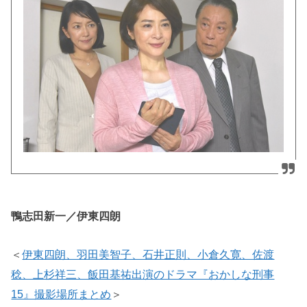
鴨志田新一／伊東四朗
＜
伊東四朗、羽田美智子、石井正則、小倉久寛、佐渡
稔、上杉祥三、飯田基祐出演のドラマ『おかしな刑事
15』撮影場所まとめ
＞