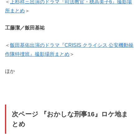
＜
上杉祥三出演のドラマ『司法教官・穂高美子6』撮影場
所まとめ
＞
工藤潔／飯田基祐
＜
飯田基佑出演のドラマ『CRISIS クライシス 公安機動操
作隊特捜班』撮影場所まとめ
＞
ほか
次ページ 『おかしな刑事16』ロケ地ま
とめ