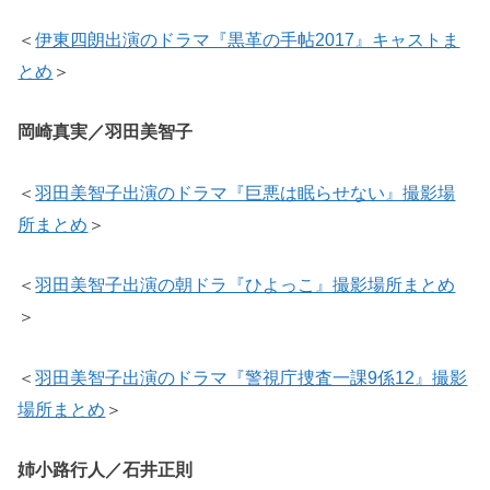
＜
伊東四朗出演のドラマ『黒革の手帖2017』キャストま
とめ
＞
岡崎真実／羽田美智子
＜
羽田美智子出演のドラマ『巨悪は眠らせない』撮影場
所まとめ
＞
＜
羽田美智子出演の朝ドラ『ひよっこ』撮影場所まとめ
＞
＜
羽田美智子出演のドラマ『警視庁捜査一課9係12』撮影
場所まとめ
＞
姉小路行人／石井正則