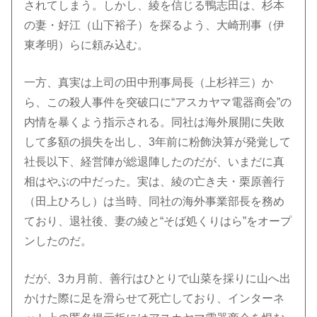
されてしまう。しかし、綾を信じる鴨志田は、杉本
の妻・好江（山下裕子）を探るよう、大崎刑事（伊
東孝明）らに頼み込む。
一方、真実は上司の田中刑事局長（上杉祥三）か
ら、この殺人事件を突破口に“アスカヤマ電器商会”の
内情を暴くよう指示される。同社は海外展開に失敗
して多額の損失を出し、3年前に粉飾決算が発覚して
社長以下、経営陣が総退陣したのだが、いまだに真
相はやぶの中だった。実は、綾の亡き夫・栗原善行
（田上ひろし）は当時、同社の海外事業部長を務め
ており、退社後、妻の綾と“そば処くりはら”をオープ
ンしたのだ。
だが、3カ月前、善行はひとりで山菜を採りに山へ出
かけた際に足を滑らせて死亡しており、インターネ