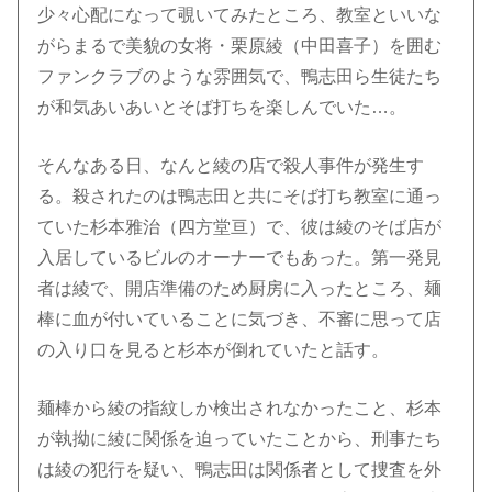
少々心配になって覗いてみたところ、教室といいな
がらまるで美貌の女将・栗原綾（中田喜子）を囲む
ファンクラブのような雰囲気で、鴨志田ら生徒たち
が和気あいあいとそば打ちを楽しんでいた…。
そんなある日、なんと綾の店で殺人事件が発生す
る。殺されたのは鴨志田と共にそば打ち教室に通っ
ていた杉本雅治（四方堂亘）で、彼は綾のそば店が
入居しているビルのオーナーでもあった。第一発見
者は綾で、開店準備のため厨房に入ったところ、麺
棒に血が付いていることに気づき、不審に思って店
の入り口を見ると杉本が倒れていたと話す。
麺棒から綾の指紋しか検出されなかったこと、杉本
が執拗に綾に関係を迫っていたことから、刑事たち
は綾の犯行を疑い、鴨志田は関係者として捜査を外