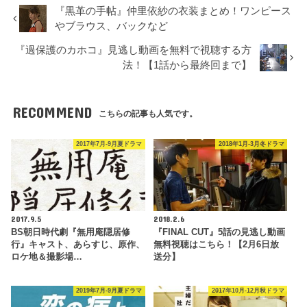
『黒革の手帖』仲里依紗の衣装まとめ！ワンピース
やブラウス、バックなど
『過保護のカホコ』見逃し動画を無料で視聴する方
法！【1話から最終回まで】
RECOMMEND
こちらの記事も人気です。
2017年7月-9月夏ドラマ
2018年1月-3月冬ドラマ
2017.9.5
2018.2.6
BS朝日時代劇『無用庵隠居修
『FINAL CUT』5話の見逃し動画
行』キャスト、あらすじ、原作、
無料視聴はこちら！【2月6日放
ロケ地＆撮影場…
送分】
2019年7月-9月夏ドラマ
2017年10月-12月秋ドラマ