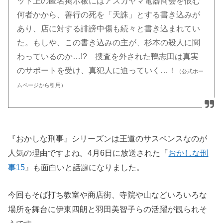
ット上の匿名掲示板にはアスカヤマ電器商会を恨む
何者かから、善行の死を「天誅」とする書き込みが
あり、店に対する誹謗中傷も続々と書き込まれてい
た。もしや、この書き込みの主が、杉本の殺人に関
わっているのか…!? 捜査を外された鴨志田は真実
のサポートを受け、真犯人に迫っていく…！
（公式ホー
ムページから引用）
『おかしな刑事』シリーズンは王道のサスペンスなのが
人気の理由ですよね。4月6日に放送された『
おかしな刑
事15
』も面白いと話題になりました。
今回もそば打ち教室や商店街、寺院や山などいろいろな
場所を舞台に伊東四朗と羽田美智子らの活躍が観られそ