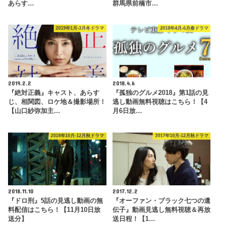
あらす…
群馬県前橋市…
2019年1月-3月冬ドラマ
2018年4月-6月春ドラマ
2019.2.2
2018.4.6
『絶対正義』キャスト、あらす
『孤独のグルメ2018』第1話の見
じ、相関図、ロケ地＆撮影場所！
逃し動画無料視聴はこちら！【4
【山口紗弥加主…
月6日放…
2018年10月-12月秋ドラマ
2017年10月-12月秋ドラマ
2018.11.10
2017.12.2
『ドロ刑』5話の見逃し動画の無
『オーファン・ブラック七つの遺
料配信はこちら！【11月10日放
伝子』動画見逃し無料視聴＆再放
送分】
送日程！【1…