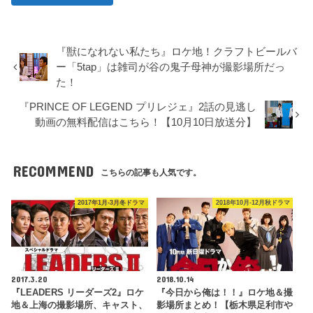
『獣になれない私たち』ロケ地！クラフトビールバ
ー「5tap」は雑司が谷の鬼子母神が撮影場所だっ
た！
『PRINCE OF LEGEND プリレジェ』2話の見逃し
動画の無料配信はこちら！【10月10日放送分】
RECOMMEND
こちらの記事も人気です。
2017年1月-3月冬ドラマ
2018年10月-12月秋ドラマ
2017.3.20
2018.10.14
『LEADERS リーダーズ2』ロケ
『今日から俺は！！』ロケ地＆撮
地＆上海の撮影場所、キャスト、
影場所まとめ！【栃木県足利市や