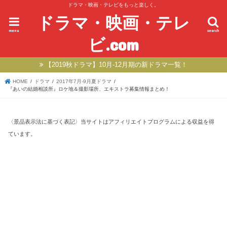
ドラマ・映画・テレビをもっと楽しく。
ドラマ・映画・テレ
menu
search
ビ.com
【2019秋ドラマ】10月-12月期の新ドラマ一覧！
HOME
ドラマ
2017年7月-9月夏ドラマ
『あいの結婚相談所』ロケ地＆撮影場所、エキストラ募集情報まとめ！
〈景品表示法に基づく表記〉当サイトはアフィリエイトプログラムによる収益を得
ています。