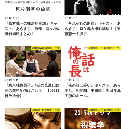
2017.9.28
2019.8.6
『森村誠一の棟居刑事10』キャ
『それぞれの断崖』キャスト、あ
スト、あらすじ、原作、ロケ地&
らすじ、ロケ地＆撮影場所！【遠
撮影場所まとめ！
藤憲一主演ド…
2019年4月-6月春ドラマ
2019年10月-12月秋ドラマ
2019.5.11
2019.7.29
『東京独身男子』4話の見逃し動
『俺の話は長い』キャスト、あら
画の無料配信はこちら！【5月11
すじ、相関図、主題歌！生田斗真
日放送分】
主演のホーム…
2018年7月-9月夏ドラマ
2019年10月-12月秋ドラマ