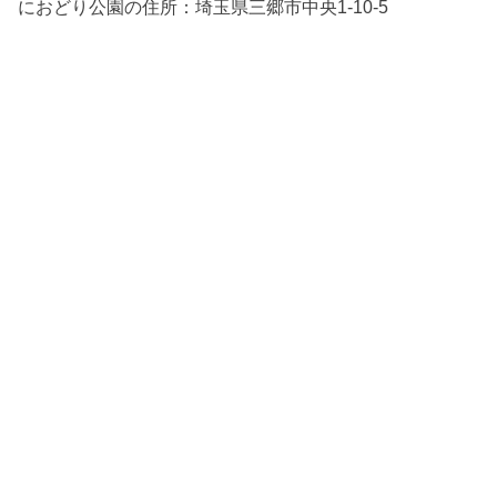
におどり公園の住所：
埼玉県三郷市中央1-10-5