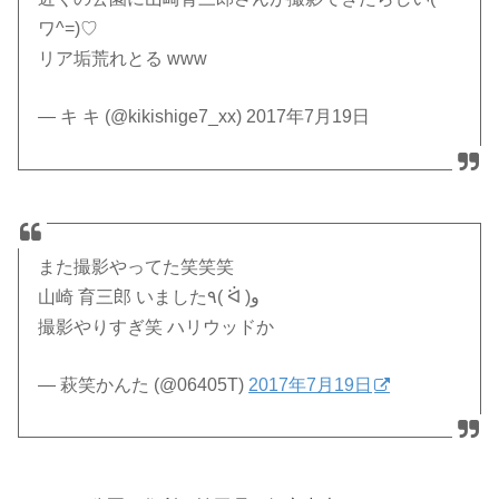
ワ^=)♡
リア垢荒れとる www
— キ キ (@kikishige7_xx) 2017年7月19日
また撮影やってた笑笑笑
山崎 育三郎 いました٩( ᐛ )و
撮影やりすぎ笑 ハリウッドか
— 萩笑かんた (@06405T)
2017年7月19日