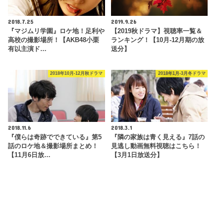
2018.7.25
2019.9.26
『マジムリ学園』ロケ地！足利や
【2019秋ドラマ】視聴率一覧＆
高校の撮影場所！【AKB48小栗
ランキング！【10月-12月期の放
有以主演ド…
送分】
2018年10月-12月秋ドラマ
2018年1月-3月冬ドラマ
2018.11.6
2018.3.1
『僕らは奇跡でできている』第5
『隣の家族は青く見える』7話の
話のロケ地＆撮影場所まとめ！
見逃し動画無料視聴はこちら！
【11月6日放…
【3月1日放送分】