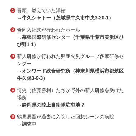
冒頭、燃えていた洋館
→
牛久シャトー（茨城県牛久市中央3-20-1）
合同入社式が行われたホール
→
幕張国際研修センター（
千葉県千葉市美浜区ひ
び野1-1）
新人研修が行われた興亜火災グループ多摩研修セ
ンター
→
オンワード総合研究所（
神奈川県横浜市都筑区
牛久保3-9-3）
博史（佐藤勝利）たちが野外の新人研修を受けた
場所
→
静岡県の陸上自衛隊駐屯地？
鶴見辰吾が過去に入院した回想シーンの病院
→
調査中