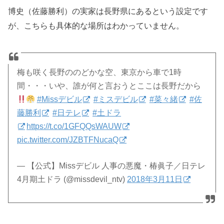
博史（佐藤勝利）の実家は長野県にあるという設定です
が、こちらも具体的な場所はわかっていません。
梅も咲く長野ののどかな空、東京から車で1時
間・・・いや、誰が何と言おうとここは長野だから
#Missデビル
#ミスデビル
#菜々緒
#佐
藤勝利
#日テレ
#土ドラ
https://t.co/1GFQQsWAUW
pic.twitter.com/JZBTFNucaQ
— 【公式】Missデビル 人事の悪魔・椿眞子／日テレ
4月期土ドラ (@missdevil_ntv)
2018年3月11日