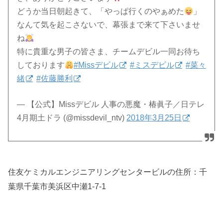
どうか当日朝起きて、「やっぱ行くのやぁめた
」
なんて気を起こさないで、幕張まで来て下さいませ
ね
特に貴重な男子の皆さま、チームデビル一同お待ち
しております
#Missデビル
#ミスデビル
#菜々
緒
#佐藤勝利
— 【公式】Missデビル 人事の悪魔・椿眞子／日テレ
4月期土ドラ (@missdevil_ntv)
2018年3月25日
住友ケミカルエンジニアリングセンタービルの住所：
千
葉県千葉市美浜区中瀬1-7-1