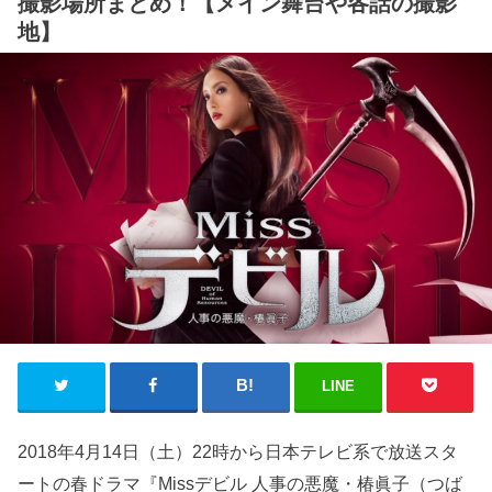
撮影場所まとめ！【メイン舞台や各話の撮影
地】
LINE
2018年4月14日（土）22時から日本テレビ系で放送スタ
ートの春ドラマ『Missデビル 人事の悪魔・椿眞子（つば