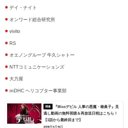
デイ・ナイト
オンワード総合研究所
vivito
RS
オエノングループ 牛久シャトー
NTTコミュニケーションズ
大力屋
㈱DHC ヘリコプター事業部
『Missデビル 人事の悪魔・椿眞子』見
逃し動画の無料視聴＆再放送日程はこちら！
【1話から最終回まで】
2018年4月14日