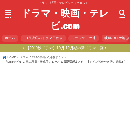
ドラマ・映画・テレビをもっと楽しく。
ドラマ・映画・テレ
menu
search
ビ.com
ホーム
10月放送のドラマ日程表
ドラマのロケ地
映画のロケ地
【2019秋ドラマ】10月-12月期の新ドラマ一覧！
HOME
ドラマ
2018年4月-6月春ドラマ
『Missデビル 人事の悪魔・椿眞子』ロケ地＆撮影場所まとめ！【メイン舞台や各話の撮影地】