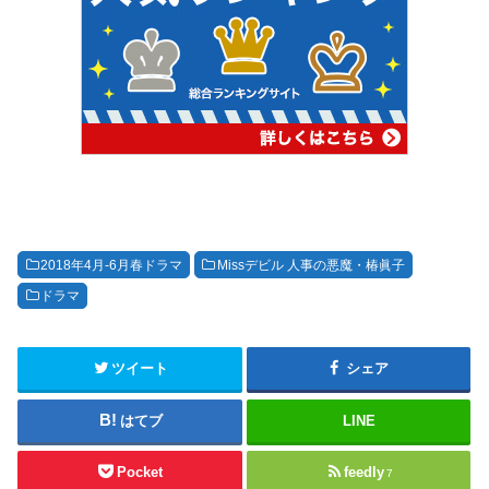
2018年4月-6月春ドラマ
Missデビル 人事の悪魔・椿眞子
ドラマ
ツイート
シェア
はてブ
LINE
Pocket
feedly
7