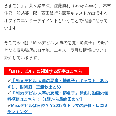
きまこ）』。菜々緒主演、佐藤勝利（Sexy Zone）、木村
佳乃、船越英一郎、西田敏行ら豪華キャストが出演する
オフィスエンターテイメントということで話題になって
います。
そこで今回は『Missデビル 人事の悪魔・椿眞子』の舞台
となる撮影場所のロケ地、エキストラ募集情報について
紹介していきます。
『Missデビル』に関連する記事はこちら↓↓
✓
『Missデビル 人事の悪魔・椿眞子』キャスト、あら
すじ、相関図、主題歌まとめ！
✓
『Missデビル 人事の悪魔・椿眞子』見逃し動画の無
料視聴はこちら！【1話から最終回まで】
✓
Missデビルは何位？？2018春ドラマの評価・口コミ
ランキング！