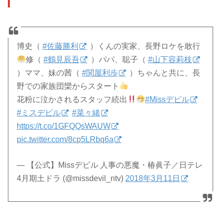
博史（
#佐藤勝利
）くんの実家、長野ロケを敢行
修（
#鶴見辰吾
）パパ、聡子（
#山下容莉枝
）ママ、妹の茜（
#関屋利歩
）ちゃんと共に、長
野での家族団欒からスタート
花粉に泣かされるスタッフ続出
#Missデビル
#ミスデビル
#菜々緒
https://t.co/1GFQQsWAUW
pic.twitter.com/8cp5LRbq6a
— 【公式】Missデビル 人事の悪魔・椿眞子／日テレ
4月期土ドラ (@missdevil_ntv)
2018年3月11日