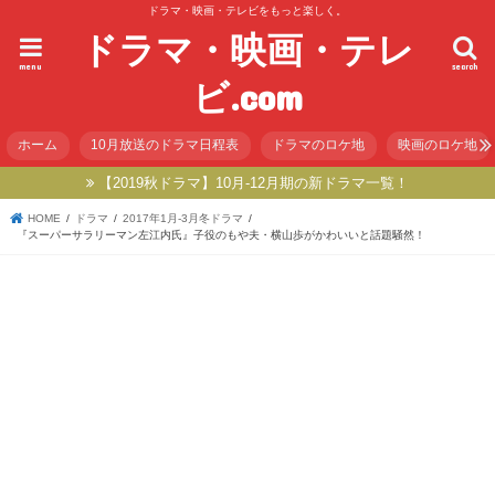
ドラマ・映画・テレビをもっと楽しく。
ドラマ・映画・テレ
menu
search
ビ.com
ホーム
10月放送のドラマ日程表
ドラマのロケ地
映画のロケ地
【2019秋ドラマ】10月-12月期の新ドラマ一覧！
HOME
ドラマ
2017年1月-3月冬ドラマ
『スーパーサラリーマン左江内氏』子役のもや夫・横山歩がかわいいと話題騒然！