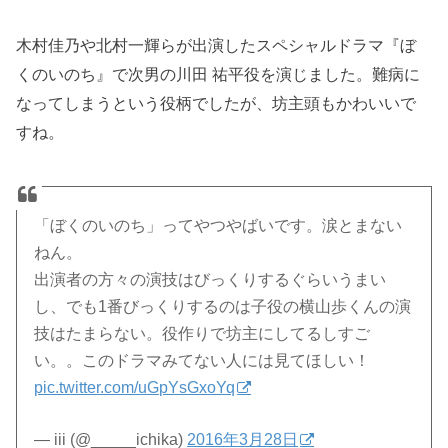
木村佳乃や北村一輝らが出演したスペシャルドラマ『ぼ
くのいのち』で次男の川田 祐平役を演じました。難病に
なってしまうという役柄でしたが、坊主頭もかわいいで
すね。
「ぼくのいのち」ってやつやばいです。涙とまない
ねん。
出演者の方々の演技はびっくりするぐらいうまい
し、でも1番びっくりするのは子役の横山歩くんの演
技はたまらない。役作りで坊主にしてるしすご
い。。このドラマみてない人には見てほしい！
pic.twitter.com/uGpYsGxoYq
— iii (@_____ichika)
2016年3月28日