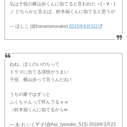
弘は子役の横山歩くんに似てると言われたヽ(・∀・)
ノ どちらかと言えば、鈴木福くんに似てると思うが
— ほしこ (@hanamarunako)
2015年8月5日
ねね、ぼくのいのちって
ドラマに出てる演技がうまい
子役、横山歩って言うんだね！
うちの家ではずっと
ふくちゃんって呼んでるｗｗ
（鈴木福くんに似てるからw
— あ お い ( ‘∀’ )/ (@Aoi_ryosuke_515) 2016年3月23