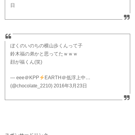
日
ぼくのいのちの横山歩くんって子
鈴木福の弟かと思ってたｗｗｗ
顔が福くん(笑)
— eee＠KPP
EARTH＠低浮上中…
(@chocolate_2210) 2016年3月23日
スポンサードリンク