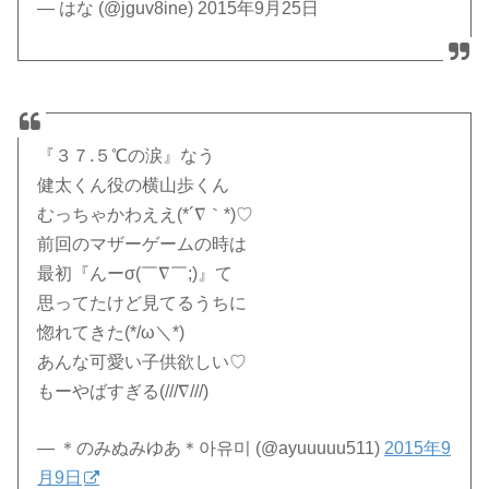
— はな (@jguv8ine) 2015年9月25日
『３７.５℃の涙』なう
健太くん役の横山歩くん
むっちゃかわええ(*´∇｀*)♡
前回のマザーゲームの時は
最初『んーσ(￣∇￣;)』て
思ってたけど見てるうちに
惚れてきた(*/ω＼*)
あんな可愛い子供欲しい♡
もーやばすぎる(///∇///)
— ＊のみぬみゆあ＊아유미 (@ayuuuuu511)
2015年9
月9日