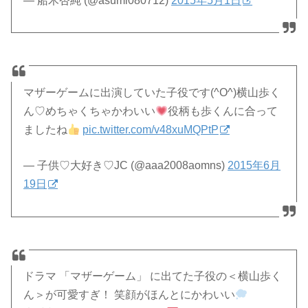
— 船木杏純 (@asumi080712)
2015年5月1日
マザーゲームに出演していた子役です(^O^)横山歩く
ん♡めちゃくちゃかわいい
役柄も歩くんに合って
ましたね
pic.twitter.com/v48xuMQPtP
— 子供♡大好き♡JC (@aaa2008aomns)
2015年6月
19日
ドラマ 「マザーゲーム」 に出てた子役の＜横山歩く
ん＞が可愛すぎ！ 笑顔がほんとにかわいい