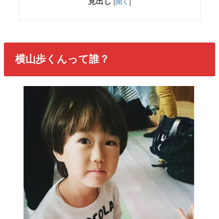
見出し
[
開く
]
横山歩くんって誰？