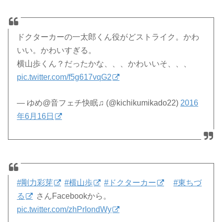
ドクターカーの一太郎くん役がどストライク。かわ
いい。かわいすぎる。
横山歩くん？だったかな、、、かわいいそ、、、
pic.twitter.com/f5g617vqG2
— ゆめ@音フェチ快眠♫ (@kichikumikado22)
2016
年6月16日
#剛力彩芽
#横山歩
#ドクターカー
#東ちづ
る
さんFacebookから。
pic.twitter.com/zhPrIondWy