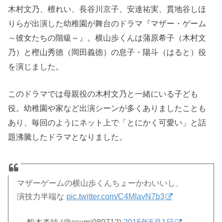
木村文乃、檀れい、長谷川京子、安達祐実、貫地谷しほ
りらが出演した幼稚園が舞台のドラマ『マザー・ゲーム
～彼女たちの階級～』。横山歩くんは蒲原希子（木村文
乃）と樫山秀徳（岡田義徳）の息子・陽斗（はると）役
を演じました。
このドラマでは母親役の木村文乃と一緒にいる子ども
役。幼稚園や家など出演シーンが多くありましたことも
あり、毎回のようにネット上で「とにかく可愛い」と話
題沸騰したドラマとなりました。
マザーゲームの横山歩くんちょーかわいいし、
演技力半端な
pic.twitter.com/C4MIavN7b3