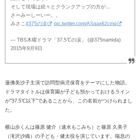
そして現場は続々とクランクアップの方が…
さーみーしーいー。。
みさこ
#375の涙
pic.twitter.com/ASqax62cmq
— TBS木曜ドラマ「37.5℃の涙」 (@375namida)
2015年9月9日
蓮佛美沙子主演で訪問型病児保育をテーマにした物語。
ドラマタイトルは保育園が子ども預かっておけるライン
が”37.5℃以下”であることから、この名前がつけられまし
た。
横山歩くんは篠原 健介（速水もこみち）と篠原 久美子
（滝沢沙織）の子ども・健太役を演じています。喘息の