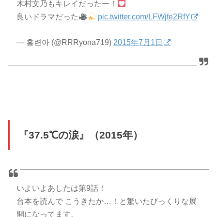
木村文乃もキレイだったー！
良いドラマだった
pic.twitter.com/LFWjfe2RfY
— 홍련아 (@RRRyona719)
2015年7月1日
『37.5℃の涙』（2015年）
いよいよあしたは第9話！
台本を読んで こうきたか…！と驚いたびっくりな展
開になってます。