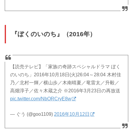
『ぼくのいのち』（2016年）
【読売テレビ】「家族の奇跡スペシャルドラマ ぼく
のいのち」2016年10月18日(火)26:04～28:04 木村佳
乃／北村一輝／横山歩／木南晴夏／竜雷太／升毅／
高畑淳子／佐々木蔵之介 ※2016年3月23日の再放送
pic.twitter.com/NbORCryE8w
— ぐう (@goo1109)
2016年10月12日