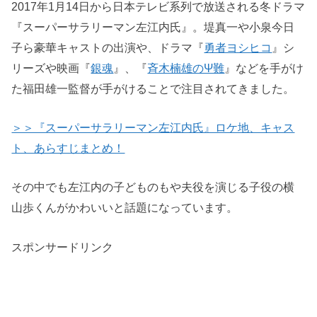
2017年1月14日から日本テレビ系列で放送される冬ドラマ
『スーパーサラリーマン左江内氏』。堤真一や小泉今日
子ら豪華キャストの出演や、ドラマ『
勇者ヨシヒコ
』シ
リーズや映画『
銀魂
』、『
斉木楠雄のΨ難
』などを手がけ
た福田雄一監督が手がけることで注目されてきました。
＞＞『スーパーサラリーマン左江内氏』ロケ地、キャス
ト、あらすじまとめ！
その中でも左江内の子どものもや夫役を演じる子役の横
山歩くんがかわいいと話題になっています。
スポンサードリンク