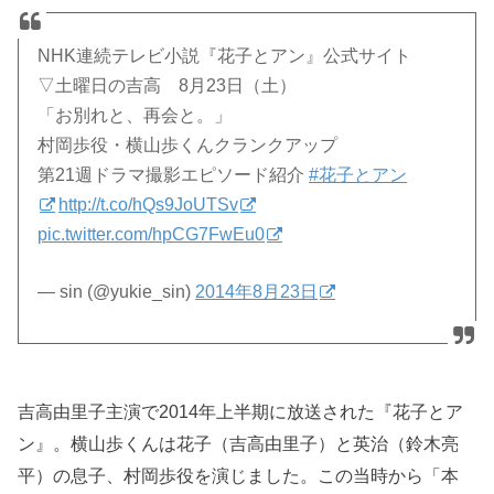
NHK連続テレビ小説『花子とアン』公式サイト
▽土曜日の吉高 8月23日（土）
「お別れと、再会と。」
村岡歩役・横山歩くんクランクアップ
第21週ドラマ撮影エピソード紹介
#花子とアン
http://t.co/hQs9JoUTSv
pic.twitter.com/hpCG7FwEu0
— sin (@yukie_sin)
2014年8月23日
吉高由里子主演で2014年上半期に放送された『花子とア
ン』。横山歩くんは花子（吉高由里子）と英治（鈴木亮
平）の息子、村岡歩役を演じました。
この当時から「本