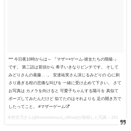
*** 今日夜10時からは～ 『マザー•ゲーム-彼女たちの階級-』
です。 第二話は冒頭から 希子いきなりピンチです。 そして
みどりさんの葛藤… .。 安達祐実さん演じるみどりの 心に刺
さり過ぎる程の悲痛な叫びを 一緒に受け止めて下さい。 さて
お写真は カメラを向けると 可愛子ちゃんする陽斗を 真似て
ポーズしてみたんだけど 似てたのはそれよりも 足の開き方で
したってこと。 #マザーゲーム
木村文乃さん(@fuminokimura_official)が投稿した写真 –
2015 4月 20 10:13午後 PDT