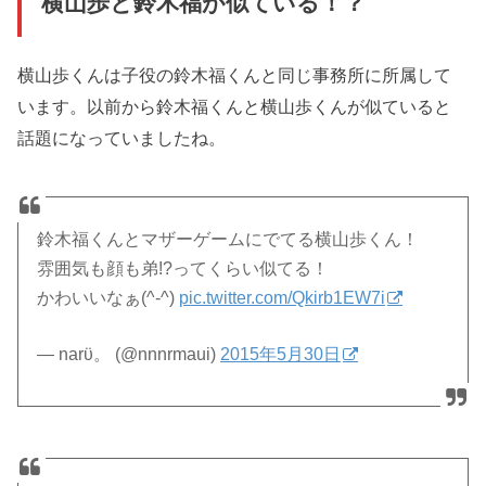
横山歩と鈴木福が似ている！？
横山歩くんは子役の鈴木福くんと同じ事務所に所属して
います。以前から鈴木福くんと横山歩くんが似ていると
話題になっていましたね。
鈴木福くんとマザーゲームにでてる横山歩くん！
雰囲気も顔も弟!?ってくらい似てる！
かわいいなぁ(^-^)
pic.twitter.com/Qkirb1EW7i
— narϋ。 (@nnnrmaui)
2015年5月30日