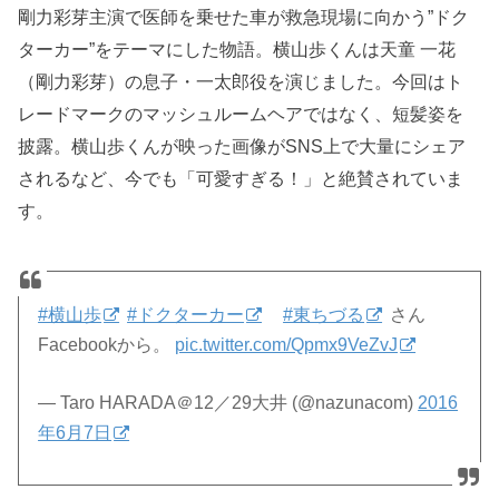
剛力彩芽主演で医師を乗せた車が救急現場に向かう”ドク
ターカー”をテーマにした物語。横山歩くんは天童 一花
（剛力彩芽）の息子・一太郎役を演じました。今回はト
レードマークのマッシュルームヘアではなく、短髪姿を
披露。横山歩くんが映った画像がSNS上で大量にシェア
されるなど、今でも「可愛すぎる！」と絶賛されていま
す。
#横山歩
#ドクターカー
#東ちづる
さん
Facebookから。
pic.twitter.com/Qpmx9VeZvJ
— Taro HARADA＠12／29大井 (@nazunacom)
2016
年6月7日