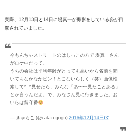
実際、12月13日と14日に堤真一が撮影をしている姿が目
撃されていました。
今もんぢゃストリートのはしっこの方で 堤真一さん
がロケ中だって。
うちの会社は平均年齢がとっても高いから名前を聞
いてもなかなかピン！とこないらしく（笑）画像検
索して^_^見せたら、みんな『あ〜〜見たことある』
とか言うんだよ。で、みなさん見に行きました。お
いらは留守番
— きゃらこ (@calacogogo)
2016年12月14日