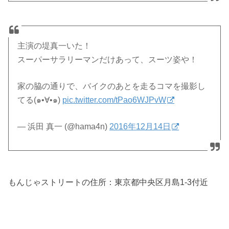
主演の堤真一いた！
スーパーサラリーマンだけあって、スーツ姿や！
家の脇の通りで、バイクのあとを走るコマを撮影し
てる(๑•∀•๑)
pic.twitter.com/tPao6WJPvW
— 浜田 真一 (@hama4n)
2016年12月14日
もんじゃストリートの住所：
東京都中央区月島1-3付近