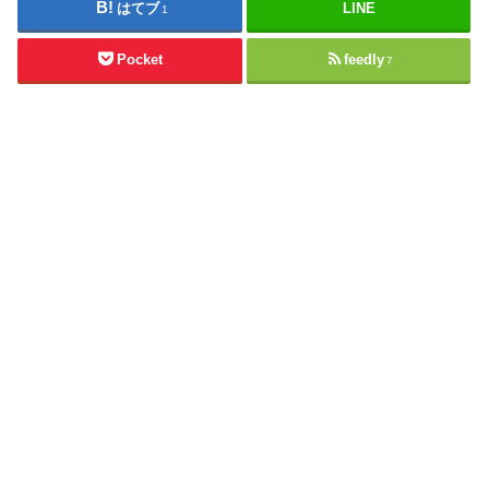
はてブ
LINE
1
Pocket
feedly
7