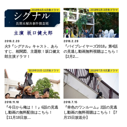
2018年4月-6月春ドラマ
2018年1月-3月冬ドラマ
2018.2.20
2018.2.28
火9『シグナル』キャスト、あら
『バイプレイヤーズ2018』第4話
すじ、相関図、主題歌！坂口健太
の見逃し動画無料視聴はこちら！
郎主演ドラマ！
【2月2…
2018年10月-12月秋ドラマ
2018年7月-9月夏ドラマ
2018.11.18
2018.7.15
『今日から俺は！！』6話の見逃
『幸色のワンルーム』2話の見逃
し動画の無料配信はこちら！
し動画の無料視聴はこちら！【7
【11月18日放…
月15日放送分】