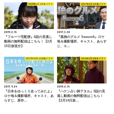
2019年1月-3月冬ドラマ
2017年4月-6月春ドラマ
2019.2.15
2017.3.30
『フルーツ宅配便』6話の見逃し
『孤独のグルメ Season6』ロケ
動画の無料配信はこちら！【2月
地＆撮影場所、キャスト、あらす
15日放送分】
じ、エ…
2017年10月-12月秋ドラマ
2019年1月-3月冬ドラマ
2017.9.24
2019.2.14
『日本をゆっくり走ってみたよ』
『ハケン占い師アタル』5話の見
ロケ地＆撮影場所、キャスト、あ
逃し動画の無料配信はこちら！
らすじ、原作…
【2月14日放…