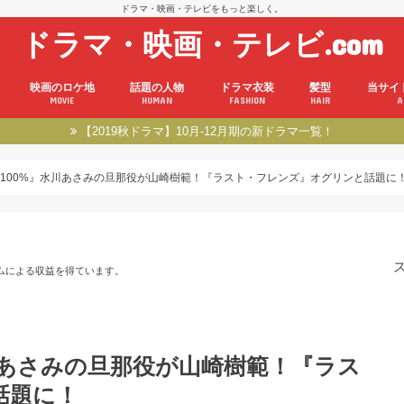
ドラマ・映画・テレビをもっと楽しく。
ドラマ・映画・テレビ.com
映画のロケ地
話題の人物
ドラマ衣装
髪型
当サイ
MOVIE
HUMAN
FASHION
HAIR
A
【2019秋ドラマ】10月-12月期の新ドラマ一覧！
100%』水川あさみの旦那役が山崎樹範！『ラスト・フレンズ』オグリンと話題に
ムによる収益を得ています。
川あさみの旦那役が山崎樹範！『ラス
話題に！