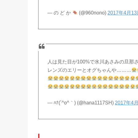
— の ど か
(@960nono)
2017年4月1
人は見た目が100%で水川あさみの旦那
レンズのエリーとオグちゃんや………
— ﾊﾅ(´^o^｀) (@hana1117SH)
2017年4