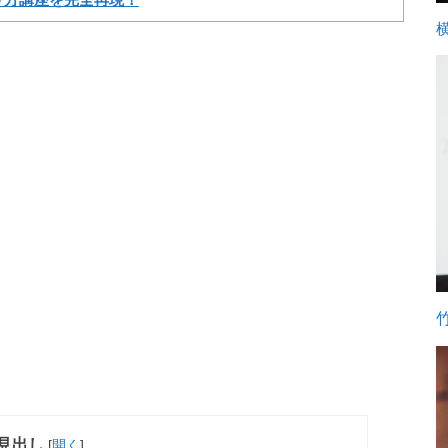
り方講座を完全再現！
見出し
[
開く
]