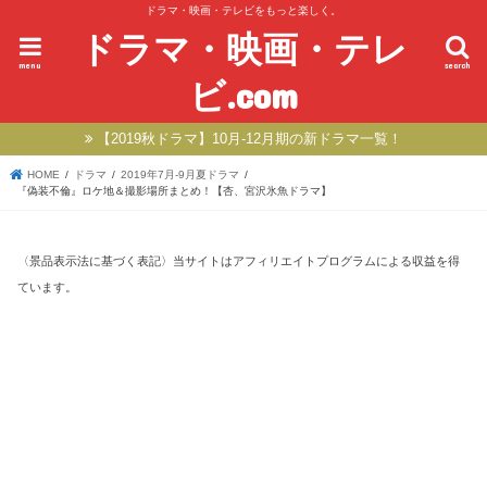
ドラマ・映画・テレビをもっと楽しく。
ドラマ・映画・テレ
menu
search
ビ.com
【2019秋ドラマ】10月-12月期の新ドラマ一覧！
HOME
ドラマ
2019年7月-9月夏ドラマ
『偽装不倫』ロケ地＆撮影場所まとめ！【杏、宮沢氷魚ドラマ】
〈景品表示法に基づく表記〉当サイトはアフィリエイトプログラムによる収益を得
ています。