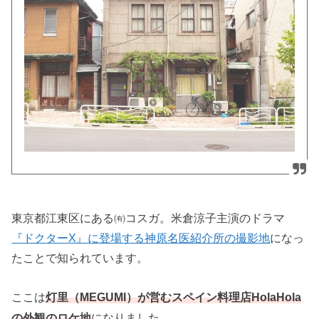
東京都江東区にある㈲コスガ。米倉涼子主演のドラマ
『ドクターX』に登場する神原名医紹介所の撮影地
になっ
たことで知られています。
ここは
灯里（MEGUMI）が営むスペイン料理店HolaHola
になりました。
の外観のロケ地