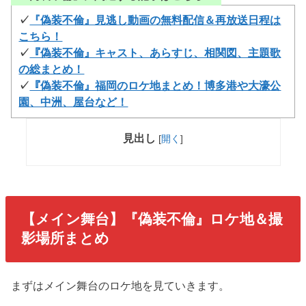
✓
『偽装不倫』見逃し動画の無料配信＆再放送日程は
こちら！
✓
『偽装不倫』キャスト、あらすじ、相関図、主題歌
の総まとめ！
✓
『偽装不倫』福岡のロケ地まとめ！博多港や大濠公
園、中洲、屋台など！
見出し
[
開く
]
【メイン舞台】『偽装不倫』ロケ地＆撮
影場所まとめ
まずはメイン舞台のロケ地を見ていきます。