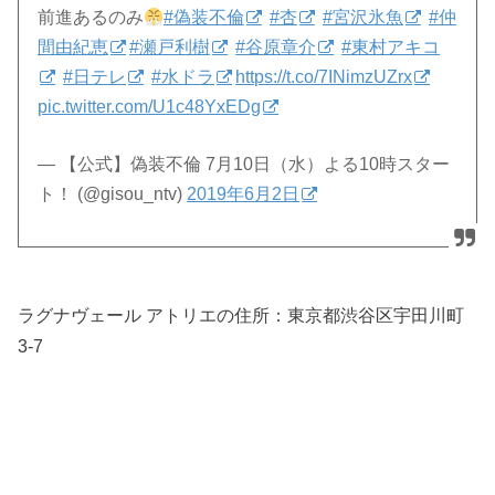
前進あるのみ
#偽装不倫
#杏
#宮沢氷魚
#仲
間由紀恵
#瀬戸利樹
#谷原章介
#東村アキコ
#日テレ
#水ドラ
https://t.co/7INimzUZrx
pic.twitter.com/U1c48YxEDg
— 【公式】偽装不倫 7月10日（水）よる10時スター
ト！ (@gisou_ntv)
2019年6月2日
ラグナヴェール アトリエの住所：
東京都渋谷区宇田川町
3-7