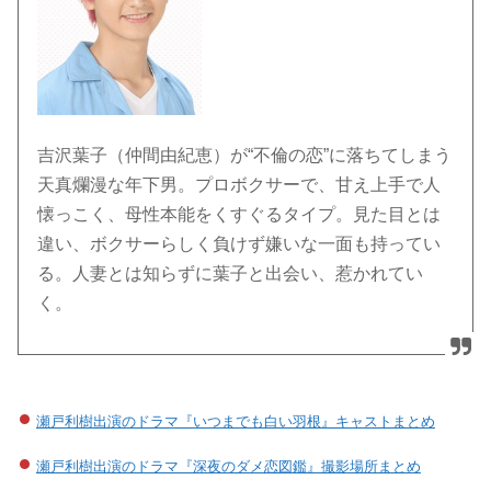
吉沢葉子（仲間由紀恵）が“不倫の恋”に落ちてしまう
天真爛漫な年下男。プロボクサーで、甘え上手で人
懐っこく、母性本能をくすぐるタイプ。見た目とは
違い、ボクサーらしく負けず嫌いな一面も持ってい
る。人妻とは知らずに葉子と出会い、惹かれてい
く。
瀬戸利樹出演のドラマ『いつまでも白い羽根』キャストまとめ
瀬戸利樹出演のドラマ『深夜のダメ恋図鑑』撮影場所まとめ