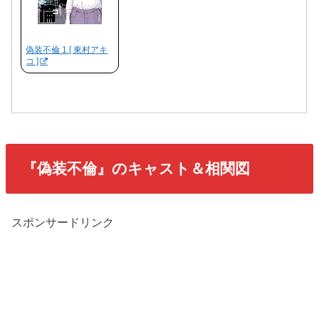
偽装不倫 1 [ 東村アキ
コ ]
『偽装不倫』のキャスト＆相関図
スポンサードリンク