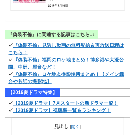
2019年7月10日
『偽装不倫』に関連する記事はこちら↓↓
✓
『偽装不倫』見逃し動画の無料配信＆再放送日程は
こちら！
✓
『偽装不倫』福岡のロケ地まとめ！博多港や大濠公
園、中洲、屋台など！
✓
『偽装不倫』ロケ地＆撮影場所まとめ！【メイン舞
台や各話の撮影地】
【2019夏ドラマ特集】
✓
【2019夏ドラマ】7月スタートの新ドラマ一覧！
✓
【2019夏ドラマ】視聴率一覧＆ランキング！
見出し
[
開く
]