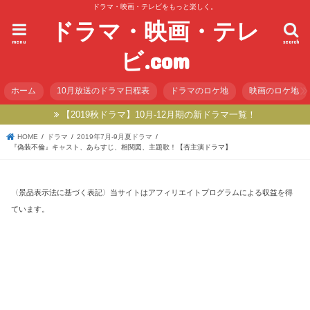
ドラマ・映画・テレビをもっと楽しく。
ドラマ・映画・テレ
menu
search
ビ.com
ホーム
10月放送のドラマ日程表
ドラマのロケ地
映画のロケ地
【2019秋ドラマ】10月-12月期の新ドラマ一覧！
HOME
ドラマ
2019年7月-9月夏ドラマ
『偽装不倫』キャスト、あらすじ、相関図、主題歌！【杏主演ドラマ】
〈景品表示法に基づく表記〉当サイトはアフィリエイトプログラムによる収益を得
ています。