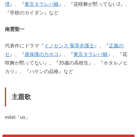
僕
』、『
東京タラレバ娘
』、『花咲舞が黙ってない2』、
『学校のカイダン』など
南雲聖一
代表作にドラマ『
イノセンス 冤罪弁護士
』、『
正義の
セ
』、『
過保護のカホコ
』、『
東京タラレバ娘
』、『花
咲舞が黙ってない』、『35歳の高校生』、『ホタルノヒ
カリ』、『ハケンの品格』など
主題歌
milet「us」