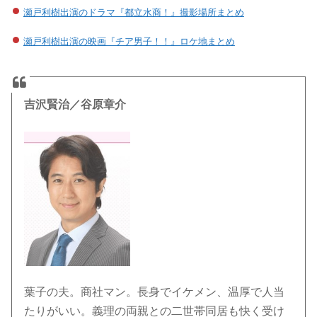
瀬戸利樹出演のドラマ『都立水商！』撮影場所まとめ
瀬戸利樹出演の映画『チア男子！！』ロケ地まとめ
吉沢賢治／谷原章介
葉子の夫。商社マン。長身でイケメン、温厚で人当
たりがいい。義理の両親との二世帯同居も快く受け