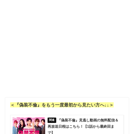
＜『偽装不倫』をもう一度最初から見たい方へ↓↓＞
『偽装不倫』見逃し動画の無料配信＆
再放送日程はこちら！【1話から最終回ま
で】