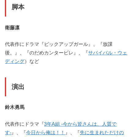
脚本
衛藤凛
代表作にドラマ『ピックアップガール』、『放課
後。』、『のだめカンタービレ』、『
サバイバル・ウェ
ディング
）など
演出
鈴木勇馬
代表作にドラマ『
3年A組 -今から皆さんは、人質で
す-
』、『
今日から俺は！！
』、『
先に生まれただけの