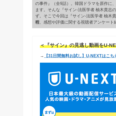
の事件』（全9話）。韓国ドラマを原作に
ます。そんな『サイン-法医学者 柚木貴志
ず。そこで今回は『サイン-法医学者 柚木
程
、感想や評価に関する視聴者アンケート
＜『サイン』の見逃し動画をU-NE
→
【31日間無料お試し】U-NEXTはこち