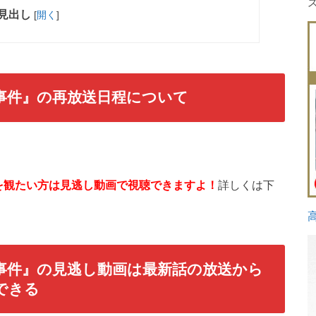
見出し
[
開く
]
事件
』の再放送日程について
を観たい方は見逃し動画で視聴できますよ！
詳しくは下
事件』
の見逃し動画は最新話の放送から
できる