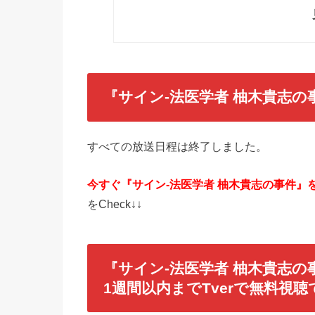
『サイン-法医学者 柚木貴志の
すべての放送日程は終了しました。
今すぐ『
サイン-法医学者 柚木貴志の事件
』
をCheck↓↓
『サイン-法医学者 柚木貴志の
1週間以内までTverで無料視聴