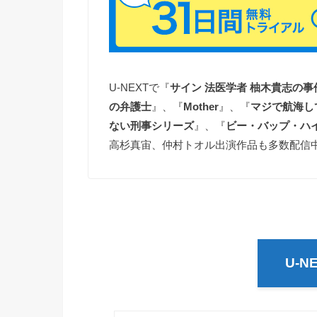
U-NEXTで『
サイン 法医学者 柚木貴志の事
の弁護士
』、『
Mother
』、『
マジで航海し
ない刑事シリーズ
』、『
ビー・バップ・ハ
高杉真宙、仲村トオル出演作品も多数配信
U-N