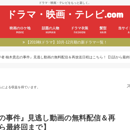
ドラマ・映画・テレビをもっと楽しく。
ドラマ・映画・テレビ.com
映画のロケ地
話題の人物
ドラマ衣装
髪型
当サイ
MOVIE
HUMAN
FASHION
HAIR
A
【2019秋ドラマ】10月-12月期の新ドラマ一覧！
学者 柚木貴志の事件』見逃し動画の無料配信＆再放送日程はこちら！【1話から最終
ムによる収益を得ています。
志の事件』見逃し動画の無料配信＆再
ら最終回まで】