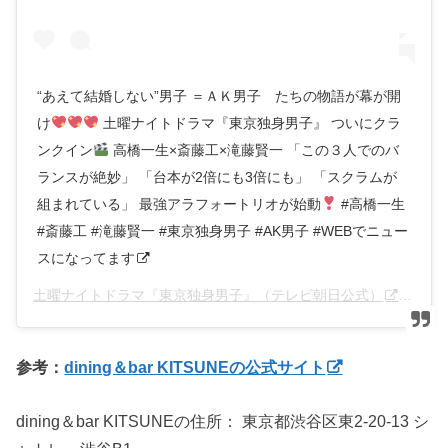
“あえて結婚しない”男子 ＝ＡＫ男子 たちの物語が幕が開
け
土曜ナイトドラマ『東京独身男子』 ついにクラ
ンクイン
高橋一生×斎藤工×滝藤賢一 「この３人でのバ
ランスが絶妙」 「台本が2倍にも3倍にも」 「スクラムが
組まれている」 最強アラフォートリオが始動
#高橋一生
#斎藤工 #滝藤賢一 #東京独身男子 #AK男子 #WEBでニュー
スになってます
土曜ナイトドラマ『東京独身男子』（テレビ朝日公式）
さん(@
参考：
dining＆bar KITSUNEの公式サイト
dining＆bar KITSUNEの住所：
東京都渋谷区東2-20-13 シ