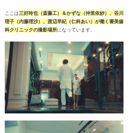
ここは
三好玲也（斎藤工）＆かずな（仲里依紗）、谷川
理子（内藤理沙）、渡辺早紀（仁科あい）が働く審美歯
科クリニックの撮影場所
になっています。