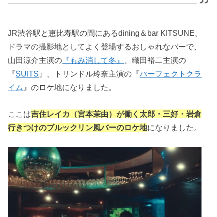
JR渋谷駅と恵比寿駅の間にあるdining＆bar KITSUNE。
ドラマの撮影地としてよく登場するおしゃれなバーで、
山田涼介主演の
『もみ消して冬』
、織田裕二主演の
『
SUITS
』、トリンドル玲奈主演の『
パーフェクトクラ
イム
』のロケ地になりました。
ここは
吉住レイカ（宮本茉由）が働く太郎・三好・岩倉
行きつけのブルックリン風バーのロケ地
になりました。