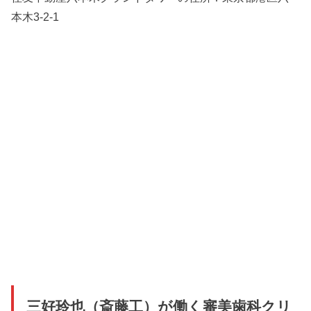
本木3-2-1
三好玲也（斎藤工）が働く審美歯科クリ