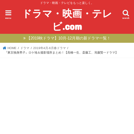
ドラマ・映画・テレビをもっと楽しく。
ドラマ・映画・テレ
menu
search
ビ.com
【2019秋ドラマ】10月-12月期の新ドラマ一覧！
HOME
ドラマ
2019年4月-6月春ドラマ
『東京独身男子』ロケ地＆撮影場所まとめ！【高橋一生、斎藤工、滝藤賢一ドラマ】