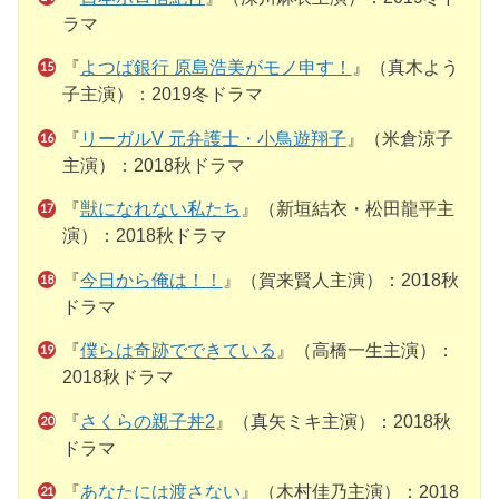
ラマ
『
よつば銀行 原島浩美がモノ申す！
』（真木よう
子主演）：2019冬ドラマ
『
リーガルV 元弁護士・小鳥遊翔子
』（米倉涼子
主演）：2018秋ドラマ
『
獣になれない私たち
』（新垣結衣・松田龍平主
演）：2018秋ドラマ
『
今日から俺は！！
』（賀来賢人主演）：2018秋
ドラマ
『
僕らは奇跡でできている
』（高橋一生主演）：
2018秋ドラマ
『
さくらの親子丼2
』（真矢ミキ主演）：2018秋
ドラマ
『
あなたには渡さない
』（木村佳乃主演）：2018