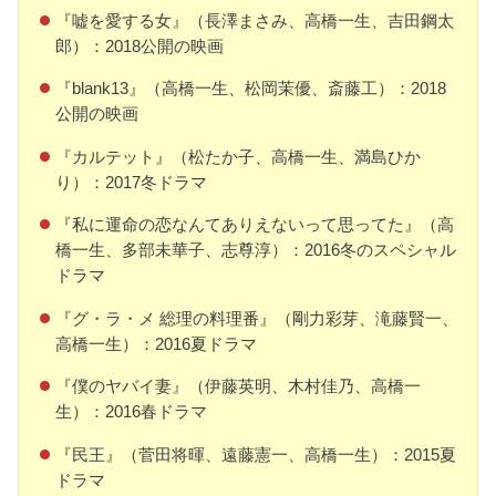
『嘘を愛する女』（長澤まさみ、高橋一生、吉田鋼太
郎）：2018公開の映画
『blank13』（高橋一生、松岡茉優、斎藤工）：2018
公開の映画
『カルテット』（松たか子、高橋一生、満島ひか
り）：2017冬ドラマ
『私に運命の恋なんてありえないって思ってた』（高
橋一生、多部未華子、志尊淳）：2016冬のスペシャル
ドラマ
『グ・ラ・メ 総理の料理番』（剛力彩芽、滝藤賢一、
高橋一生）：2016夏ドラマ
『僕のヤバイ妻』（伊藤英明、木村佳乃、高橋一
生）：2016春ドラマ
『民王』（菅田将暉、遠藤憲一、高橋一生）：2015夏
ドラマ