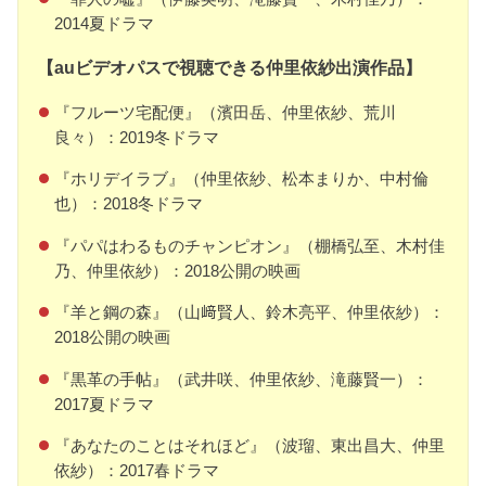
2014夏ドラマ
【auビデオパスで視聴できる仲里依紗出演作品】
『フルーツ宅配便』（濱田岳、仲里依紗、荒川
良々）：2019冬ドラマ
『ホリデイラブ』（仲里依紗、松本まりか、中村倫
也）：2018冬ドラマ
『パパはわるものチャンピオン』（棚橋弘至、木村佳
乃、仲里依紗）：2018公開の映画
『羊と鋼の森』（山﨑賢人、鈴木亮平、仲里依紗）：
2018公開の映画
『黒革の手帖』（武井咲、仲里依紗、滝藤賢一）：
2017夏ドラマ
『あなたのことはそれほど』（波瑠、東出昌大、仲里
依紗）：2017春ドラマ