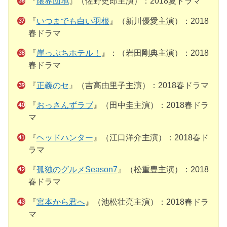
『
限界団地
』（佐野史郎主演）：2018夏ドラマ
『
いつまでも白い羽根
』（新川優愛主演）：2018
春ドラマ
『
崖っぷちホテル！
』：（岩田剛典主演）：2018
春ドラマ
『
正義のセ
』（吉高由里子主演）：2018春ドラマ
『
おっさんずラブ
』（田中圭主演）：2018春ドラ
マ
『
ヘッドハンター
』（江口洋介主演）：2018春ド
ラマ
『
孤独のグルメSeason7
』（松重豊主演）：2018
春ドラマ
『
宮本から君へ
』（池松壮亮主演）：2018春ドラ
マ