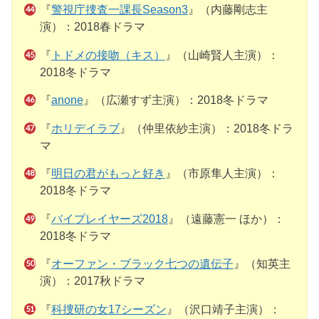
『
警視庁捜査一課長Season3
』（内藤剛志主
演）：2018春ドラマ
『
トドメの接吻（キス）
』（山崎賢人主演）：
2018冬ドラマ
『
anone
』（広瀬すず主演）：2018冬ドラマ
『
ホリデイラブ
』（仲里依紗主演）：2018冬ドラ
マ
『
明日の君がもっと好き
』（市原隼人主演）：
2018冬ドラマ
『
バイプレイヤーズ2018
』（遠藤憲一 ほか）：
2018冬ドラマ
『
オーファン・ブラック七つの遺伝子
』（知英主
演）：2017秋ドラマ
『
科捜研の女17シーズン
』（沢口靖子主演）：