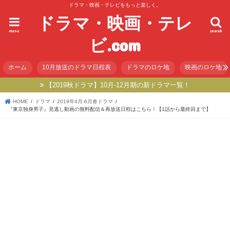
ドラマ・映画・テレビをもっと楽しく。
ドラマ・映画・テレ
menu
search
ビ.com
ホーム
10月放送のドラマ日程表
ドラマのロケ地
映画のロケ地
【2019秋ドラマ】10月-12月期の新ドラマ一覧！
HOME
ドラマ
2019年4月-6月春ドラマ
『東京独身男子』見逃し動画の無料配信＆再放送日程はこちら！【1話から最終回まで】