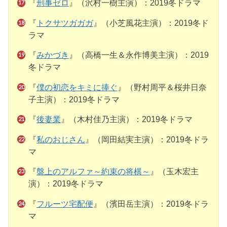
『
刑事ゼロ
』（沢村一樹主演）：2019冬ドラマ
『
トクサツガガガ
』（小芝風花主演）：2019冬ド
ラマ
『
みかづき
』（高橋一生＆永作博美主演）：2019
冬ドラマ
『
僕の初恋をキミに捧ぐ
』（野村周平＆桜井日奈
子主演）：2019冬ドラマ
『
後妻業
』（木村佳乃主演）：2019冬ドラマ
『
私のおじさん
』（岡田結実主演）：2019冬ドラ
マ
『
盤上のアルファ～約束の将棋～
』（玉木宏主
演）：2019冬ドラマ
『
フルーツ宅配便
』（濱田岳主演）：2019冬ドラ
マ