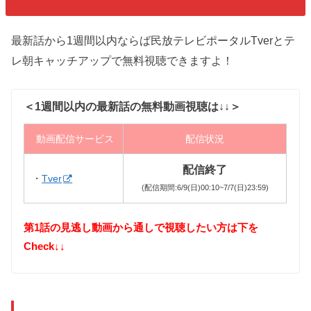
最新話から1週間以内ならば民放テレビポータルTverとテ
レ朝キャッチアップで無料視聴できますよ！
＜1週間以内の最新話の無料動画視聴は↓↓＞
動画配信サービス
配信状況
配信終了
・
Tver
(配信期間:6/9(日)00:10~7/7(日)23:59)
第1話の見逃し動画から通しで視聴したい方は下を
Check↓↓