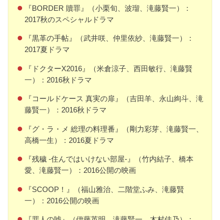
『BORDER 贖罪』（小栗旬、波瑠、滝藤賢一）：
2017秋のスペシャルドラマ
『黒革の手帖』（武井咲、仲里依紗、滝藤賢一）：
2017夏ドラマ
『ドクターX2016』（米倉涼子、西田敏行、滝藤賢
一）：2016秋ドラマ
『コールドケース 真実の扉』（吉田羊、永山絢斗、滝
藤賢一）：2016秋ドラマ
『グ・ラ・メ 総理の料理番』（剛力彩芽、滝藤賢一、
高橋一生）：2016夏ドラマ
『残穢 -住んではいけない部屋-』（竹内結子、橋本
愛、滝藤賢一）：2016公開の映画
『SCOOP！』（福山雅治、二階堂ふみ、滝藤賢
一）：2016公開の映画
『罪人の嘘』（伊藤英明、滝藤賢一、木村佳乃）：