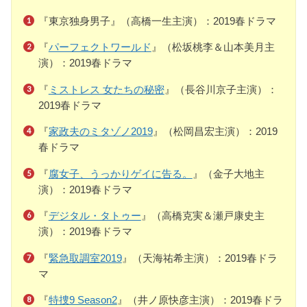
『東京独身男子』（高橋一生主演）：2019春ドラマ
『
パーフェクトワールド
』（松坂桃李＆山本美月主
演）：2019春ドラマ
『
ミストレス 女たちの秘密
』（長谷川京子主演）：
2019春ドラマ
『
家政夫のミタゾノ2019
』（松岡昌宏主演）：2019
春ドラマ
『
腐女子、うっかりゲイに告る。
』（金子大地主
演）：2019春ドラマ
『
デジタル・タトゥー
』（高橋克実＆瀬戸康史主
演）：2019春ドラマ
『
緊急取調室2019
』（天海祐希主演）：2019春ドラ
マ
『
特捜9 Season2
』（井ノ原快彦主演）：2019春ドラ