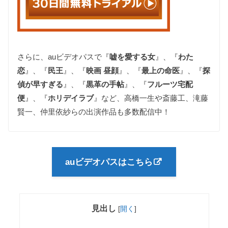
さらに、auビデオパスで『
嘘を愛する女
』、『
わた
恋
』、『
民王
』、『
映画 昼顔
』、『
最上の命医
』、『
探
偵が早すぎる
』、『
黒革の手帖
』、『
フルーツ宅配
便
』、『
ホリデイラブ
』など、高橋一生や斎藤工、滝藤
賢一、仲里依紗らの出演作品も多数配信中！
auビデオパスはこちら
見出し
[
開く
]