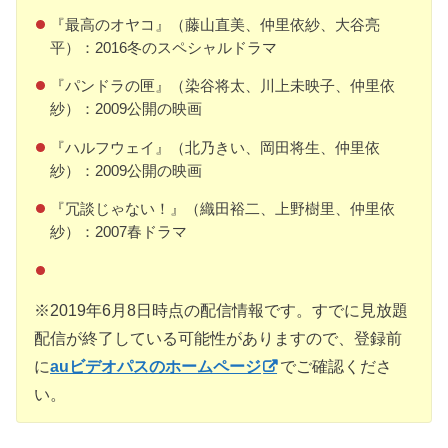
『最高のオヤコ』（藤山直美、仲里依紗、大谷亮
平）：2016冬のスペシャルドラマ
『パンドラの匣』（染谷将太、川上未映子、仲里依
紗）：2009公開の映画
『ハルフウェイ』（北乃きい、岡田将生、仲里依
紗）：2009公開の映画
『冗談じゃない！』（織田裕二、上野樹里、仲里依
紗）：2007春ドラマ
※2019年6月8日時点の配信情報です。すでに見放題
配信が終了している可能性がありますので、登録前
に
auビデオパスのホームページ
でご確認くださ
い。