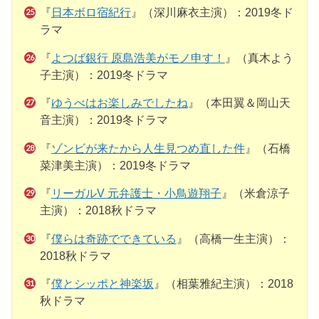
『
日本ボロ宿紀行
』（深川麻衣主演）：2019冬ド
ラマ
『
よつば銀行 原島浩美がモノ申す！
』（真木よう
子主演）：2019冬ドラマ
『
ゆうべはお楽しみでしたね
』（本田翼＆岡山天
音主演）：2019冬ドラマ
『
ゾンビが来たから人生見つめ直した件
』（石橋
菜津美主演）：2019冬ドラマ
『
リーガルV 元弁護士・小鳥遊翔子
』（米倉涼子
主演）：2018秋ドラマ
『
僕らは奇跡でできている
』（高橋一生主演）：
2018秋ドラマ
『
僕とシッポと神楽坂
』（相葉雅紀主演）：2018
秋ドラマ