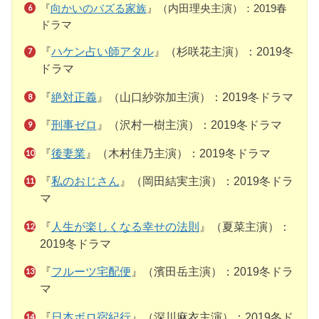
『
向かいのバズる家族
』（内田理央主演）：2019春
ドラマ
『
ハケン占い師アタル
』（杉咲花主演）：2019冬
ドラマ
『
絶対正義
』（山口紗弥加主演）：2019冬ドラマ
『
刑事ゼロ
』（沢村一樹主演）：2019冬ドラマ
『
後妻業
』（木村佳乃主演）：2019冬ドラマ
『
私のおじさん
』（岡田結実主演）：2019冬ドラ
マ
『
人生が楽しくなる幸せの法則
』（夏菜主演）：
2019冬ドラマ
『
フルーツ宅配便
』（濱田岳主演）：2019冬ドラ
マ
『
日本ボロ宿紀行
』（深川麻衣主演）：2019冬ド