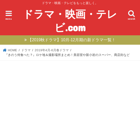
ドラマ・映画・テレビをもっと楽しく。
ドラマ・映画・テレ
menu
search
ビ.com
【2019秋ドラマ】10月-12月期の新ドラマ一覧！
HOME
ドラマ
2019年4月-6月春ドラマ
『きのう何食べた？』ロケ地＆撮影場所まとめ！美容室や新小岩のスーパー、商店街など