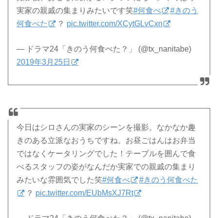
実家の親戚の集まりみたいです笑
#何食べ
#きのう
何食べた
？
pic.twitter.com/XCytGLvCxn
— ドラマ24「きのう何食べた？」 (@tx_nanitabe)
2019年3月25日
今日はシロさんの実家のシーンを撮影。なかなか趣
きのある立派なおうちですね。お昼ごはんはお弁当
ではなくケータリングでした！テーブルを囲んで食
べるスタッフの姿がなんだか実家での親戚の集まり
みたいな雰囲気でした笑
#何食べ
#きのう何食べた
？
pic.twitter.com/EUbMsXJ7Rt