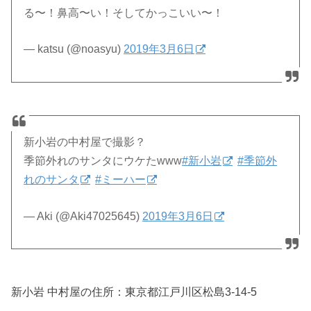
る〜！鼻高〜い！そしてかっこいい〜！
— katsu (@noasyu)
2019年3月6日
新小岩の中村屋で撮影？
季節外れのサンタにウケたwww
#新小岩
#季節外
れのサンタ
#ミーハー
— Aki (@Aki47025645)
2019年3月6日
新小岩 中村屋の住所：
東京都江戸川区松島3-14-5