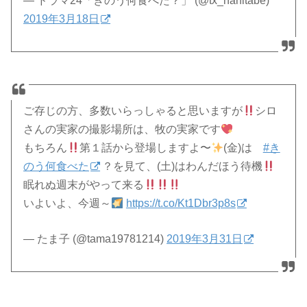
— ドラマ24「きのう何食べた？」 (@tx_nanitabe)
2019年3月18日
ご存じの方、多数いらっしゃると思いますが
シロ
さんの実家の撮影場所は、牧の実家です
もちろん
第１話から登場しますよ〜
(金)は
#き
のう何食べた
？を見て、(土)はわんだほう待機
眠れぬ週末がやって来る
いよいよ、今週～
https://t.co/Kt1Dbr3p8s
— たま子 (@tama19781214)
2019年3月31日