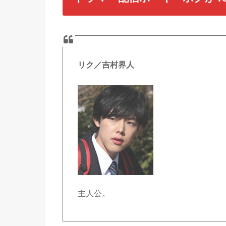
リク／吉村界人
主人公。