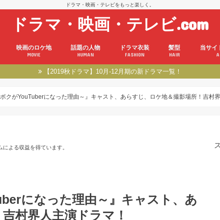
ドラマ・映画・テレビをもっと楽しく。
ドラマ・映画・テレビ.com
映画のロケ地
話題の人物
ドラマ衣装
髪型
当サイ
MOVIE
HUMAN
FASHION
HAIR
A
【2019秋ドラマ】10月-12月期の新ドラマ一覧！
ボクがYouTuberになった理由～』キャスト、あらすじ、ロケ地＆撮影場所！吉村
ムによる収益を得ています。
uberになった理由～』キャスト、あ
！吉村界人主演ドラマ！