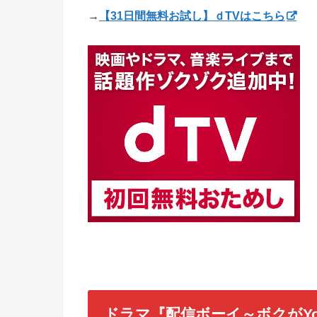
→
【31日間無料お試し】ｄTVはこちら
ドラマ『配信ボーイ～ボクがYo