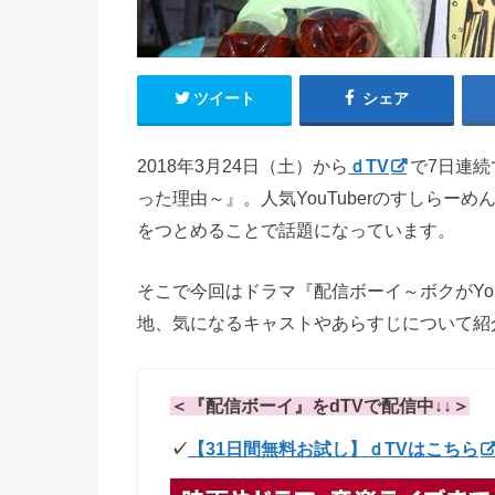
ツイート
シェア
2018年3月24日（土）から
ｄTV
で7日連続
った理由～』。人気YouTuberのすしらー
をつとめることで話題になっています。
そこで今回はドラマ『配信ボーイ～ボクがYo
地、気になるキャストやあらすじについて紹
＜『配信ボーイ』をdTVで配信中↓↓＞
✓
【31日間無料お試し】ｄTVはこちら