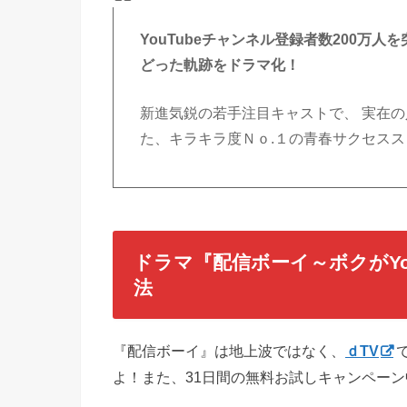
YouTubeチャンネル登録者数200万人を
どった軌跡をドラマ化！
新進気鋭の若手注目キャストで、 実在の人
た、キラキラ度Ｎｏ.１の青春サクセス
ドラマ『配信ボーイ～ボクがYo
法
『配信ボーイ』は地上波ではなく、
ｄTV
よ！また、31日間の無料お試しキャンペーン