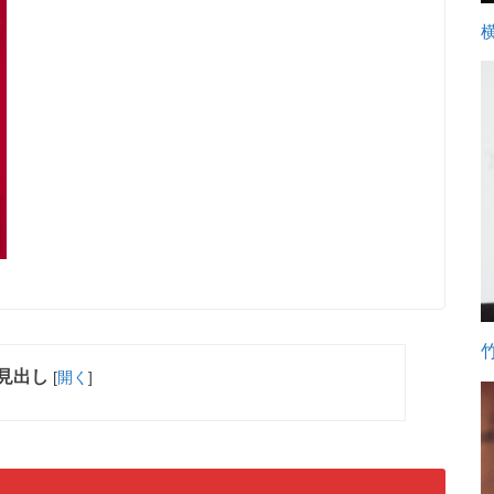
見出し
[
開く
]