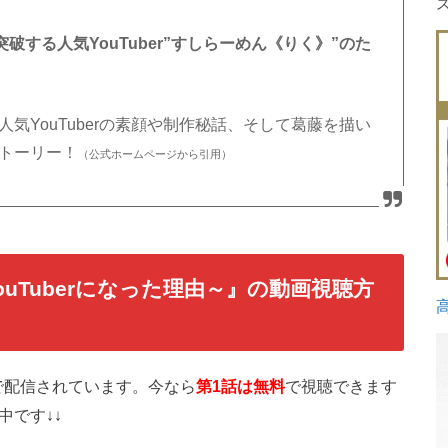
突破する人気YouTuber”すしらーめん《りく》”のた
気YouTuberの素顔や制作秘話、そして葛藤を描い
ストーリー！
（公式ホームページから引用）
uTuberになった理由～』の動画視聴方
で配信されています。今なら
第1話は無料
で視聴できます
中です↓↓