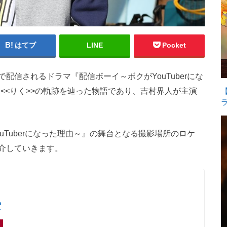
はてブ
LINE
Pocket
で配信されるドラマ『配信ボーイ～ボクがYouTuberにな
めん<<りく>>の軌跡を辿った物語であり、吉村界人が主演
uTuberになった理由～』の舞台となる撮影場所のロケ
介していきます。