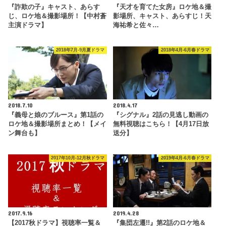
『詐欺の子』キャスト、あらす
『天才を育てた女房』ロケ地＆撮
じ、ロケ地＆撮影場所！【中村蒼
影場所、キャスト、あらすじ！天
主演ドラマ】
海祐希と佐々…
2018年7月-9月夏ドラマ
2018年4月-6月春ドラマ
2018.7.10
2018.4.17
『義母と娘のブルース』第1話の
『シグナル』2話の見逃し動画の
ロケ地＆撮影場所まとめ！【メイ
無料視聴はこちら！【4月17日放
ン舞台も】
送分】
2017年10月-12月秋ドラマ
2019年4月-6月春ドラマ
2017.9.16
2019.4.28
【2017秋ドラマ】視聴率一覧＆
『集団左遷!!』第2話のロケ地＆