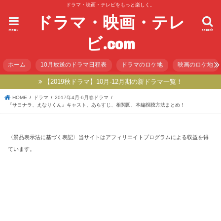
ドラマ・映画・テレビをもっと楽しく。
ドラマ・映画・テレ
menu
search
ビ.com
ホーム
10月放送のドラマ日程表
ドラマのロケ地
映画のロケ地
【2019秋ドラマ】10月-12月期の新ドラマ一覧！
HOME
ドラマ
2017年4月-6月春ドラマ
『サヨナラ、えなりくん』キャスト、あらすじ、相関図、本編視聴方法まとめ！
〈景品表示法に基づく表記〉当サイトはアフィリエイトプログラムによる収益を得
ています。