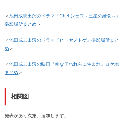
＜
池田成志出演のドラマ『Chef シェフ～三星の給食～』
撮影場所まとめ
＞
＜
池田成志出演のドラマ『ヒトヤノトゲ』撮影場所まと
め
＞
＜
池田成志出演の映画『幼な子われらに生まれ』ロケ地
まとめ
＞
相関図
発表があり次第、追加します。