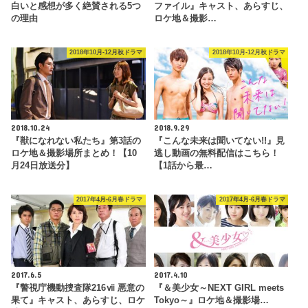
白いと感想が多く絶賛される5つ
ファイル』キャスト、あらすじ、
の理由
ロケ地＆撮影…
2018年10月-12月秋ドラマ
2018年10月-12月秋ドラマ
2018.10.24
2018.9.29
『獣になれない私たち』第3話の
『こんな未来は聞いてない!!』見
ロケ地＆撮影場所まとめ！【10
逃し動画の無料配信はこちら！
月24日放送分】
【1話から最…
2017年4月-6月春ドラマ
2017年4月-6月春ドラマ
2017.6.5
2017.4.10
『警視庁機動捜査隊216ⅶ 悪意の
『＆美少女～NEXT GIRL meets
果て』キャスト、あらすじ、ロケ
Tokyo～』ロケ地＆撮影場…