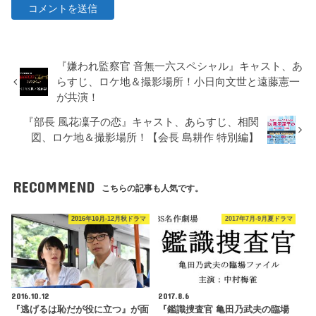
『嫌われ監察官 音無一六スペシャル』キャスト、あ
らすじ、ロケ地＆撮影場所！小日向文世と遠藤憲一
が共演！
『部長 風花凜子の恋』キャスト、あらすじ、相関
図、ロケ地＆撮影場所！【会長 島耕作 特別編】
RECOMMEND
こちらの記事も人気です。
2016年10月-12月秋ドラマ
2017年7月-9月夏ドラマ
2016.10.12
2017.8.6
『逃げるは恥だが役に立つ』が面
『鑑識捜査官 亀田乃武夫の臨場