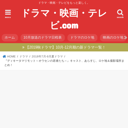
ドラマ・映画・テレビをもっと楽しく。
ドラマ・映画・テレ
menu
search
ビ.com
ホーム
10月放送のドラマ日程表
ドラマのロケ地
映画のロケ地
【2019秋ドラマ】10月-12月期の新ドラマ一覧！
HOME
ドラマ
2018年7月-9月夏ドラマ
『ディキータマリモット～オウセンの若者たち～』キャスト、あらすじ、ロケ地＆撮影場所ま
とめ！