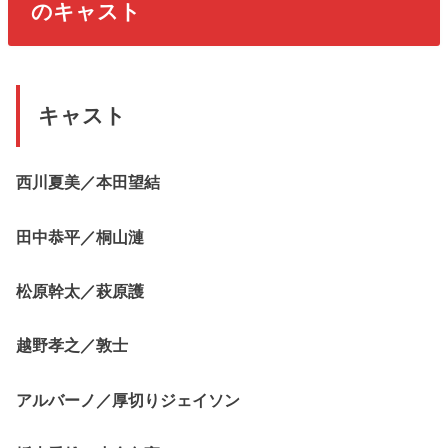
のキャスト
キャスト
西川夏美／本田望結
田中恭平／桐山漣
松原幹太／萩原護
越野孝之／敦士
アルバーノ／厚切りジェイソン