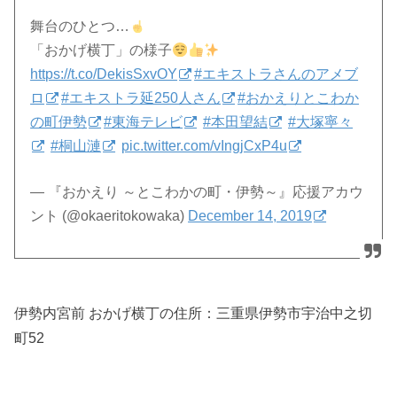
舞台のひとつ…
「おかげ横丁」の様子
https://t.co/DekisSxvOY
#エキストラさんのアメブ
ロ
#エキストラ延250人さん
#おかえりとこわか
の町伊勢
#東海テレビ
#本田望結
#大塚寧々
#桐山漣
pic.twitter.com/vIngjCxP4u
— 『おかえり ～とこわかの町・伊勢～』応援アカウ
ント (@okaeritokowaka)
December 14, 2019
伊勢内宮前 おかげ横丁の住所：
三重県伊勢市宇治中之切
町52