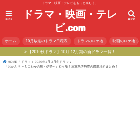
ドラマ・映画・テレビをもっと楽しく。
ドラマ・映画・テレ
menu
search
ビ.com
ホーム
10月放送のドラマ日程表
ドラマのロケ地
映画のロケ地
【2019秋ドラマ】10月-12月期の新ドラマ一覧！
HOME
ドラマ
2020年1月-3月冬ドラマ
『おかえり ～とこわかの町・伊勢～』ロケ地！三重県伊勢市の撮影場所まとめ！