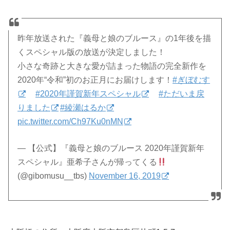
昨年放送された『義母と娘のブルース』の1年後を描
くスペシャル版の放送が決定しました！
小さな奇跡と大きな愛が詰まった物語の完全新作を
2020年“令和”初のお正月にお届けします！
#ぎぼむす
#2020年謹賀新年スペシャル
#ただいま戻
りました
#綾瀬はるか
pic.twitter.com/Ch97Ku0nMN
— 【公式】『義母と娘のブルース 2020年謹賀新年
スペシャル』亜希子さんが帰ってくる
(@gibomusu__tbs)
November 16, 2019