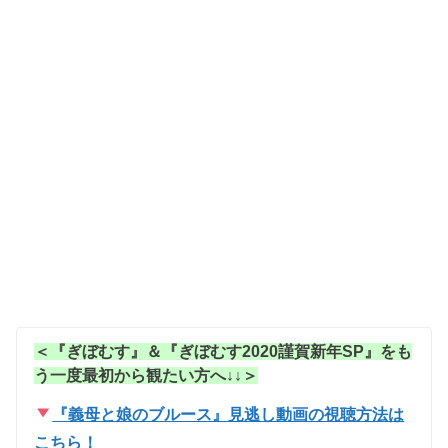
＜『ぎぼむす』＆『ぎぼむす2020謹賀新年SP』をも
う一度最初から観たい方へ↓↓＞
『義母と娘のブルース』見逃し動画の視聴方法は
こちら！