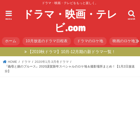
ドラマ・映画・テレビをもっと楽しく。
ドラマ・映画・テレ
menu
search
ビ.com
ホーム
10月放送のドラマ日程表
ドラマのロケ地
映画のロケ地
【2019秋ドラマ】10月-12月期の新ドラマ一覧！
HOME
ドラマ
2020年1月-3月冬ドラマ
『義母と娘のブルース』2020謹賀新年スペシャルのロケ地＆撮影場所まとめ！【1月2日放送
分】