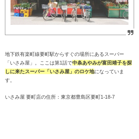
地下鉄有楽町線要町駅からすぐの場所にあるスーパー
「いさみ屋」。ここは第1話で
中条あやみが
富田靖子を探
しに
来たスーパー「いさみ屋」のロケ地
になっていま
す。
いさみ屋 要町店の住所：
東京都豊島区要町1-18-7