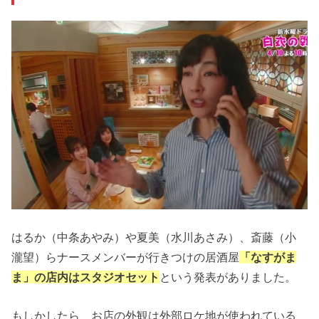
はるか（中条あやみ）や
夏美（水川あさみ）、斎藤（小
瀧望）らナースメンバーが行きつけの居酒屋
「なすがま
ま」の店内はスタジオセット
という発表がありました。
もしかしたら、お店の外観は外部ロケ地が使われている