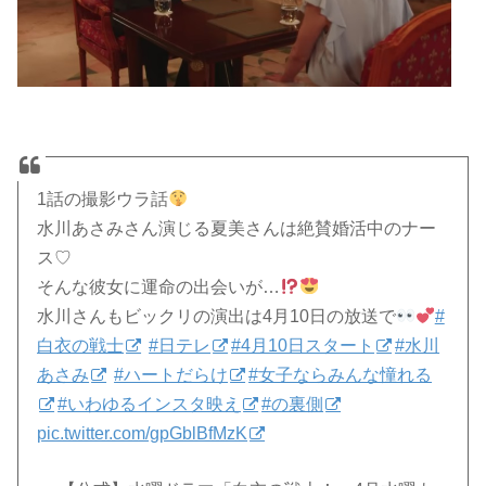
1話の撮影ウラ話
水川あさみさん演じる夏美さんは絶賛婚活中のナー
ス♡
そんな彼女に運命の出会いが…
水川さんもビックリの演出は4月10日の放送で
#
白衣の戦士
#日テレ
#4月10日スタート
#水川
あさみ
#ハートだらけ
#女子ならみんな憧れる
#いわゆるインスタ映え
#の裏側
pic.twitter.com/gpGblBfMzK