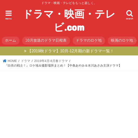
ドラマ・映画・テレビをもっと楽しく。
ドラマ・映画・テレ
menu
search
ビ.com
ホーム
10月放送のドラマ日程表
ドラマのロケ地
映画のロケ地
【2019秋ドラマ】10月-12月期の新ドラマ一覧！
HOME
ドラマ
2019年4月-6月春ドラマ
『白衣の戦士！』ロケ地＆撮影場所まとめ！【中条あやみ＆水川あさみ主演ドラマ】