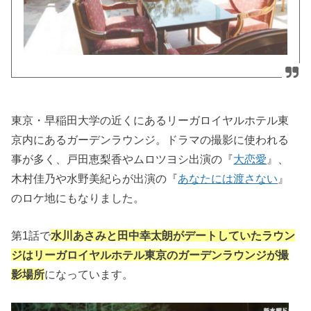
東京・早稲田大学の近くにあるリーガロイヤルホテル東
京内にあるガーデンラウンジ。ドラマの撮影に使われる
事が多く、戸田恵梨香やムロツヨシ出演の『
大恋愛
』、
木村佳乃や水野美紀らが出演の『
あなたには渡さない
』
のロケ地にもなりました。
第1話で
水川あさみと田中幸太朗がデートしていたラウン
ジはリーガロイヤルホテル東京のガーデンラウンジが撮
影場所
になっています。