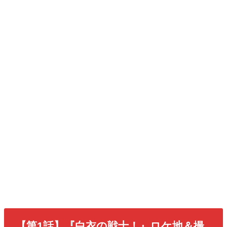
【第1話】『白衣の戦士！』ロケ地＆撮