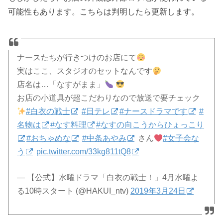
可能性もあります。こちらは判明したら更新します。
ナースたちが行きつけのお店にて
実はここ、スタジオのセットなんです
店名は…「なすがまま」
お店の小道具が超こだわりなので放送で要チェック
#白衣の戦士
#日テレ
#ナースドラマです
#
名物は
#なす料理
#なすの向こうからひょっこり
#おちゃめな
#中条あやみ
さん
#女子会な
う
pic.twitter.com/33kg811tQ8
— 【公式】水曜ドラマ「白衣の戦士！」4月水曜よ
る10時スタート (@HAKUI_ntv)
2019年3月24日