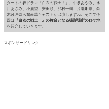
タートの春ドラマ『白衣の戦士！』。中条あやみ、水
川あさみ、小瀧望、安田顕、沢村一樹、片瀬那奈、鈴
木紗理奈ら超豪華キャストが出演しますね。そこで今
回は
『白衣の戦士！』の舞台となる撮影場所のロケ地
を紹介していきます。
スポンサードリンク