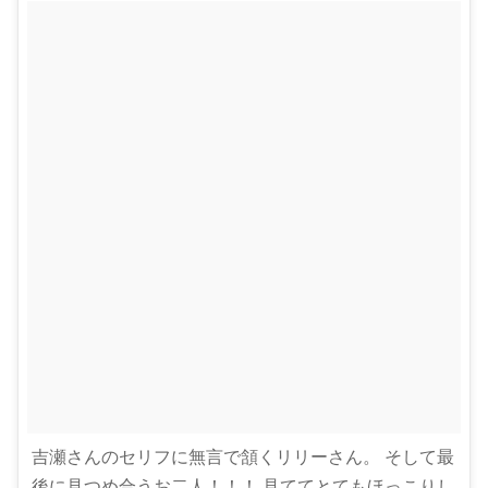
吉瀬さんのセリフに無言で頷くリリーさん。 そして最
後に見つめ合うお二人！！！ 見ててとてもほっこりし