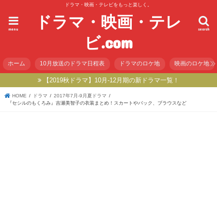
ドラマ・映画・テレビをもっと楽しく。
ドラマ・映画・テレ
menu
search
ビ.com
ホーム
10月放送のドラマ日程表
ドラマのロケ地
映画のロケ地
【2019秋ドラマ】10月-12月期の新ドラマ一覧！
HOME
ドラマ
2017年7月-9月夏ドラマ
『セシルのもくろみ』吉瀬美智子の衣装まとめ！スカートやバック、ブラウスなど