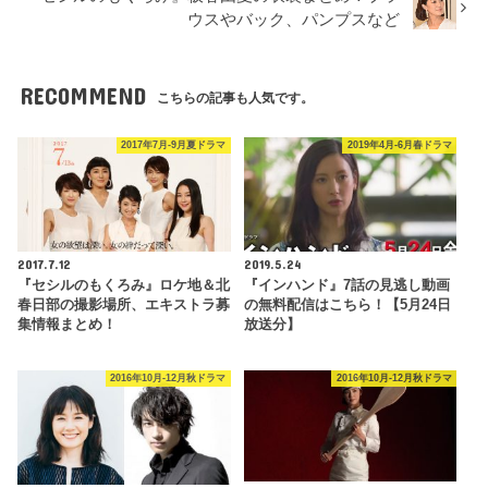
ウスやバック、パンプスなど
RECOMMEND
こちらの記事も人気です。
2017年7月-9月夏ドラマ
2019年4月-6月春ドラマ
2017.7.12
2019.5.24
『セシルのもくろみ』ロケ地＆北
『インハンド』7話の見逃し動画
春日部の撮影場所、エキストラ募
の無料配信はこちら！【5月24日
集情報まとめ！
放送分】
2016年10月-12月秋ドラマ
2016年10月-12月秋ドラマ