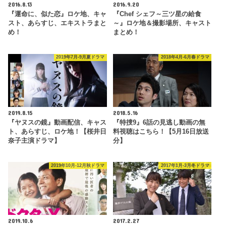
2016.8.13
2016.9.20
『運命に、似た恋』ロケ地、キャ
『Chef シェフ～三ツ星の給食
スト、あらすじ、エキストラまと
～』ロケ地＆撮影場所、キャスト
め！
まとめ！
2019年7月-9月夏ドラマ
2018年4月-6月春ドラマ
2019.8.15
2018.5.16
『ヤヌスの鏡』動画配信、キャス
『特捜9』6話の見逃し動画の無
ト、あらすじ、ロケ地！【桜井日
料視聴はこちら！【5月16日放送
奈子主演ドラマ】
分】
2019年10月-12月秋ドラマ
2017年1月-3月冬ドラマ
2019.10.6
2017.2.27