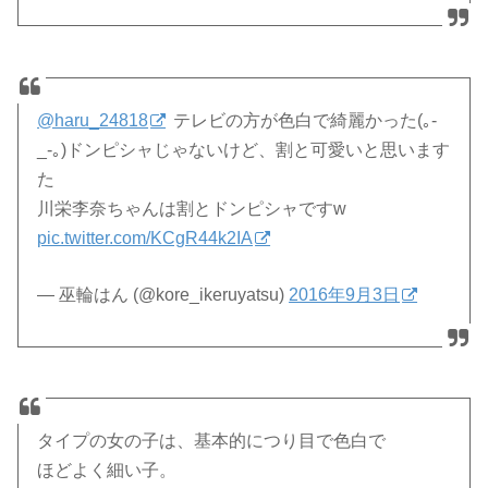
@haru_24818
テレビの方が色白で綺麗かった(｡-
_-｡)ドンピシャじゃないけど、割と可愛いと思います
た
川栄李奈ちゃんは割とドンピシャですw
pic.twitter.com/KCgR44k2IA
— 巫輪はん (@kore_ikeruyatsu)
2016年9月3日
タイプの女の子は、基本的につり目で色白で
ほどよく細い子。