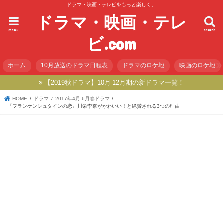
ドラマ・映画・テレビをもっと楽しく。
ドラマ・映画・テレ
menu
search
ビ.com
ホーム
10月放送のドラマ日程表
ドラマのロケ地
映画のロケ地
【2019秋ドラマ】10月-12月期の新ドラマ一覧！
HOME
ドラマ
2017年4月-6月春ドラマ
『フランケンシュタインの恋』川栄李奈がかわいい！と絶賛される3つの理由