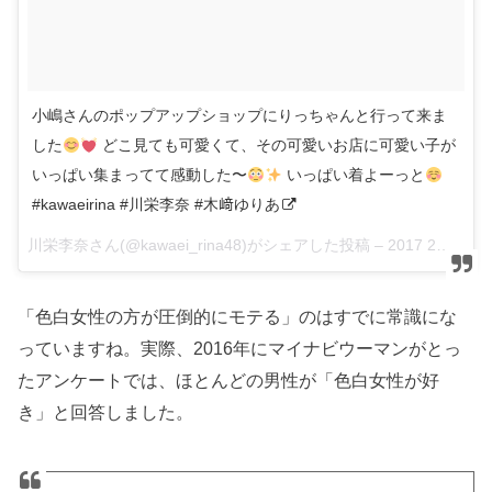
小嶋さんのポップアップショップにりっちゃんと行って来ま
した
どこ見ても可愛くて、その可愛いお店に可愛い子が
いっぱい集まってて感動した〜
いっぱい着よーっと
#kawaeirina #川栄李奈 #木﨑ゆりあ
川栄李奈さん(@kawaei_rina48)がシェアした投稿 –
2017 2月 11 2:13午前 PST
「色白女性の方が圧倒的にモテる」のはすでに常識にな
っていますね。実際、2016年にマイナビウーマンがとっ
たアンケートでは、ほとんどの男性が「色白女性が好
き」と回答しました。