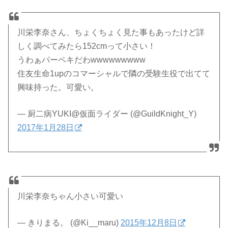
川栄李奈さん、ちょくちょく見た事もあったけど詳
しく調べてみたら152cmって小さい！
うわぁパーペキだわwwwwwwwww
住友生命1upのコマーシャルで隣の受験生役で出てて
興味持った。可愛い。
— 厨二病YUKI@仮面ライダー (@GuildKnight_Y)
2017年1月28日
川栄李奈ちゃん小さい可愛い
— きりまる。 (@Ki__maru)
2015年12月8日