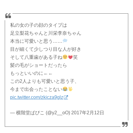
私の女の子の顔のタイプは
足立梨花ちゃんと川栄李奈ちゃん
本当に可愛いと思う……
目が細くて少しつり目な人が好き
そして八重歯がある子ね
笑
髪の毛がショートだったら
もっといいのに←←
この2人よりも可愛いと思う子、
今まで出会ったことない
pic.twitter.com/zkicza9glz
— 横階堂ぱぴこ (@y2__oO) 2017年2月12日