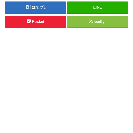
はてブ
LINE
1
Pocket
feedly
7