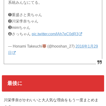
系統みんなにてる。
❶重盛さと美ちゃん
❷川栄李奈ちゃん
❸mimちゃん
❹さっちゃん
pic.twitter.com/lAh7eC0dR3
— Honami Takeuchi
(@hooshan_27)
2016年1月29
日
最後に
川栄李奈がかわいいと大人気な理由をもう一度まとめま