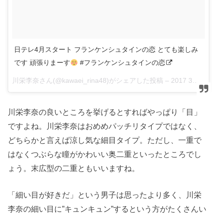
日テレ4月スタート フランケンシュタインの恋 とても楽しみ
です 頑張りまーす
#フランケンシュタインの恋
川栄李奈さん(@kawaei_rina48)がシェアした投稿 –
2017 3月 3 12:38午前 PST
川栄李奈の良いところを挙げるとすればやっぱり「目」
ですよね。川栄李奈はおめめパッチリタイプではなく、
どちらかと言えば涼し気な細目タイプ。ただし、一重で
はなくつぶらな瞳がかわいい奥二重といったところでし
ょう。末広型の二重ともいいますね。
「細い目が好きだ」という男子は思ったより多く、川栄
李奈の細い目に”キュンキュン”するという方がたくさんい