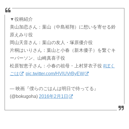
▼役柄紹介
美山加恋さん：葉山（中島裕翔）に想いを寄せる鈴
原えみり役
岡山天音さん：葉山の友人・塚原優介役
片桐はいりさん：葉山と小春（新木優子）を繋ぐキ
ーパーソン、山崎真喜子役
松原智恵子さん：小春の祖母・上村芽衣子役
#ぼく
ごは
pic.twitter.com/HVlUVrByEW
— 映画『僕らのごはんは明日で待ってる』
(@bokugoha)
2016年2月1日