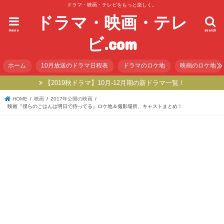
ドラマ・映画・テレビをもっと楽しく。
ドラマ・映画・テレ
menu
search
ビ.com
ホーム
10月放送のドラマ日程表
ドラマのロケ地
映画のロケ地
【2019秋ドラマ】10月-12月期の新ドラマ一覧！
HOME
映画
2017年公開の映画
映画『僕らのごはんは明日で待ってる』ロケ地＆撮影場所、キャストまとめ！