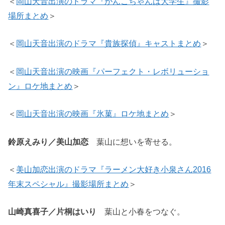
＜
岡山天音出演のドラマ『がんこちゃんは大学生』撮影
場所まとめ
＞
＜
岡山天音出演のドラマ『貴族探偵』キャストまとめ
＞
＜
岡山天音出演の映画『パーフェクト・レボリューショ
ン』ロケ地まとめ
＞
＜
岡山天音出演の映画『氷菓』ロケ地まとめ
＞
鈴原えみり／美山加恋
葉山に想いを寄せる。
＜
美山加恋出演のドラマ『ラーメン大好き小泉さん2016
年末スペシャル』撮影場所まとめ
＞
山崎真喜子／片桐はいり
葉山と小春をつなぐ。