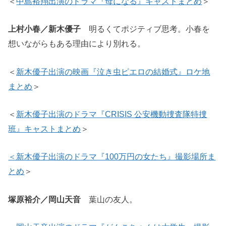
＜
中島裕翔出演のドラマ『母になる』キャストまとめ
＞
上村小春／新木優子
明るくてポジティブ思考。小春を
想いながらもある理由により別れる。
＜
新木優子出演の映画『泣き虫ピエロの結婚式』ロケ地
まとめ
＞
＜
新木優子出演のドラマ『CRISIS 公安機動捜査隊特捜
班』キャストまとめ
＞
＜新木優子出演のドラマ『100万円の女たち』撮影場所ま
とめ
＞
塚原裕介／岡山天音
葉山の友人。