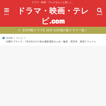
ドラマ・映画・テレビをもっと楽しく。
ドラマ・映画・テレ
menu
search
ビ.com
【2019秋ドラマ】10月-12月期の新ドラマ一覧！
HOME
テレビ
「火曜サプライズ」7月4日のロケ地＆撮影場所まとめ！亀有、高円寺、原宿ラフォーレ