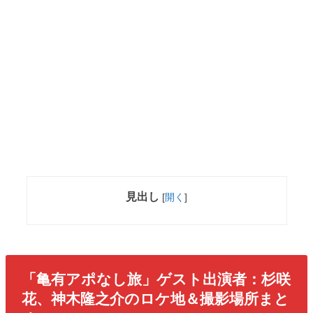
見出し
[
開く
]
「亀有アポなし旅」ゲスト出演者：杉咲
花、神木隆之介のロケ地＆撮影場所まと