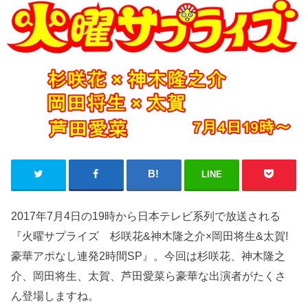
LINE
2017年7月4日の19時から日本テレビ系列で放送される
『火曜サプライズ 杉咲花&神木隆之介×岡田将生&太賀!
豪華アポなし連発2時間SP』。今回は杉咲花、神木隆之
介、岡田将生、太賀、芦田愛菜ら豪華な出演者がたくさ
ん登場しますね。