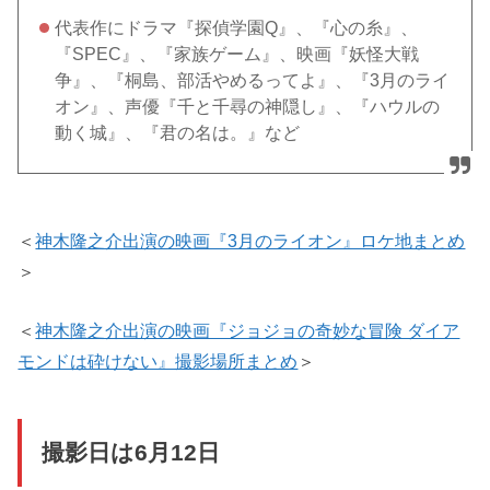
代表作にドラマ『探偵学園Q』、『心の糸』、
『SPEC』、『家族ゲーム』、映画『妖怪大戦
争』、『桐島、部活やめるってよ』、『3月のライ
オン』、声優『千と千尋の神隠し』、『ハウルの
動く城』、『君の名は。』など
＜
神木隆之介出演の映画『3月のライオン』ロケ地まとめ
＞
＜
神木隆之介出演の映画『ジョジョの奇妙な冒険 ダイア
モンドは砕けない』撮影場所まとめ
＞
撮影日は6月12日