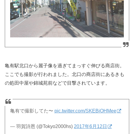
亀有駅北口から麗子像を過ぎてまっすぐ伸びる商店街。
ここでも撮影が行われました。北口の商店街にあるきも
の処田中屋や錦城苑前などで目撃されています。
亀有で撮影してた〜
pic.twitter.com/SKEBiOHMee
— 羽賀詩恩 (@Tokyo2000hs)
2017年6月12日