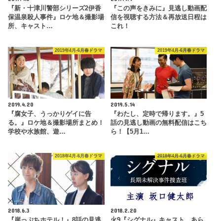
『新・十津川警部シリーズ2伊香
『この声をきみに』見逃し動画配
保温泉殺人事件』ロケ地＆撮影場
信を視聴する方法＆再放送日程は
所、キャスト…
これ！
2019年4月-6月春ドラマ
2019年4月-6月春ドラマ
2019.4.20
2019.5.14
『腐女子、うっかりゲイに告
『わたし、定時で帰ります。』5
る。』ロケ地＆撮影場所まとめ！
話の見逃し動画の無料配信はこち
学校や水族館、遊…
ら！【5月1…
2018年4月-6月春ドラマ
2018年4月-6月春ドラマ
2018.6.3
2018.2.20
『崖っぷちホテル！』8話の見逃
火9『シグナル』キャスト、あら