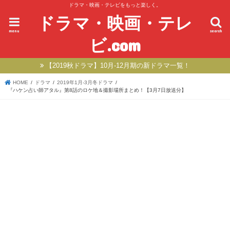
ドラマ・映画・テレビをもっと楽しく。
ドラマ・映画・テレ
menu
search
ビ.com
【2019秋ドラマ】10月-12月期の新ドラマ一覧！
HOME
ドラマ
2019年1月-3月冬ドラマ
『ハケン占い師アタル』第8話のロケ地＆撮影場所まとめ！【3月7日放送分】