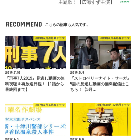
主題歌！【広瀬すず主演】
RECOMMEND
こちらの記事も人気です。
2019年7月-9月夏ドラマ
2019年4月-6月春ドラマ
2019.7.10
2019.5.9
『刑事7人2019』見逃し動画の無
『ストロベリーナイト・サーガ』
料視聴＆再放送日程！【1話から
5話の見逃し動画の無料配信はこ
最終回まで】
ちら！【5月…
2017年4月-6月春ドラマ
2017年10月-12月秋ドラマ
2017.4.3
2017.9.9