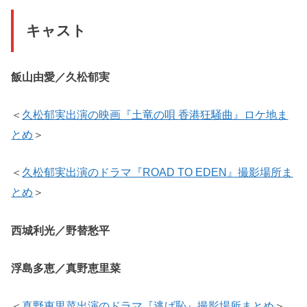
キャスト
飯山由愛／久松郁実
＜
久松郁実出演の映画『土竜の唄 香港狂騒曲』ロケ地ま
とめ
＞
＜
久松郁実出演のドラマ『ROAD TO EDEN』撮影場所ま
とめ
＞
西城利光／野替愁平
浮島多恵／真野恵里菜
＜
真野恵里菜出演のドラマ『逃げ恥』撮影場所まとめ
＞