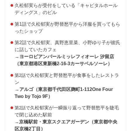
久松郁実らが受付をしている「キャピタルホール
ディングス」のビル
第1話で久松郁実が野替愁平から洋服を買ってもら
ったショップ
第2話で久松郁実、真野恵里菜、小野ゆり子が彼氏
に話していたカフェ
→
ヨーロピアンバールミッレフィオーレ 汐留店
（
東京都港区東新橋2-16-3カーサベルソーレ）
第2話で
久松郁実と野替愁平が食事をしたレストラ
ン
→
アルゴ（
東京都千代田区麹町1-112One Four
Two by Tojo 9F）
第2話で
久松郁実が一瞬振り返って野替愁平を睫毛
で閉じ込めた駅前
→
京橋駅前・東京スクエアガーデン（東京都中央
区京橋2丁目）