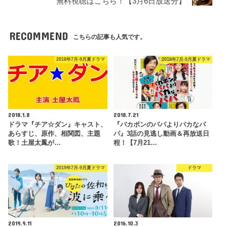
無料視聴はこちら！【3月6日放送分】
RECOMMEND
こちらの記事も人気です。
2018年7月-9月夏ドラマ
2018年7月-9月夏ドラマ
2018.1.8
2018.7.21
ドラマ『チア☆ダン』キャスト、
『バカボンのパパよりバカなパ
あらすじ、原作、相関図、主題
パ』3話の見逃し動画＆再放送日
歌！土屋太鳳が…
程！【7月21…
2019年7月-9月夏ドラマ
ドラマ
2019.9.11
2016.10.3