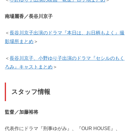
南場麗香／長谷川京子
＜
長谷川京子出演のドラマ『本日は、お日柄もよく』撮
影場所まとめ
＞
＜
長谷川京子、小野ゆり子出演のドラマ『セシルのもく
ろみ』キャストまとめ
＞
スタッフ情報
監督／加藤裕将
代表作にドラマ『刑事ゆがみ』、『OUR HOUSE』、