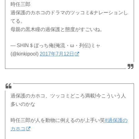
時任三郎
過保護のカホコのドラマのツッコミ&ナレーションし
てる。
母親の黒木瞳の過保護と態度がすごいね。
— SHIN＄ぼっち俺(俺流・ω・列伝)ミャ
(@kinkipool)
2017年7月12日
過保護のカホコ、ツッコミどころ満載!今こういう人
多いのかな
時任三郎が人を動物に例えるのが上手い笑
#過保護の
カホコ