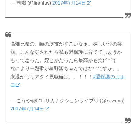
— 朝陽 (@lirahluv)
2017年7月14日
高畑充希の、瞳の演技がすごいなぁ。嬉しい時の笑
顔、こんな顔されたら私も過保護に育ててしまうか
もって思った。姪とかだったら最高かも笑(*´꒳`*)
なにより主題歌が星野源ちゃんではないですか。。
来週からリアタイ視聴確定。。！！！
#過保護のカホ
コ
— こうや@6/11サカナクションライブ♡ (@kowuya)
2017年7月14日