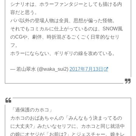
シナリオは、ホラーファンタジーとしても描ける内
容だと思う。
パパ以外の登場人物は全員、思想が偏った怪物。
それでもコミカルに仕上がっているのは、SNOW風
のCGや、劇伴、時折混ざるごくごく日常的なセリ
フ。
ホラーにならない、ギリギリの線を攻めている。
— 若山翠水 (@waka_sui2)
2017年7月13日
「過保護のカホコ」
カホコのおばあちゃんの「みんなもう決まってるの
に大丈夫?」みたいなセリフに、カホコと同じ就活中
の娘にオヤジが「お前は?」とジェスチャー。娘キレ