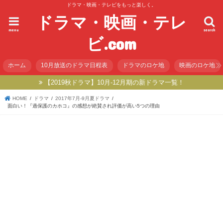
ドラマ・映画・テレビをもっと楽しく。
ドラマ・映画・テレ
menu
search
ビ.com
ホーム
10月放送のドラマ日程表
ドラマのロケ地
映画のロケ地
【2019秋ドラマ】10月-12月期の新ドラマ一覧！
HOME
ドラマ
2017年7月-9月夏ドラマ
面白い！『過保護のカホコ』の感想が絶賛され評価が高い5つの理由