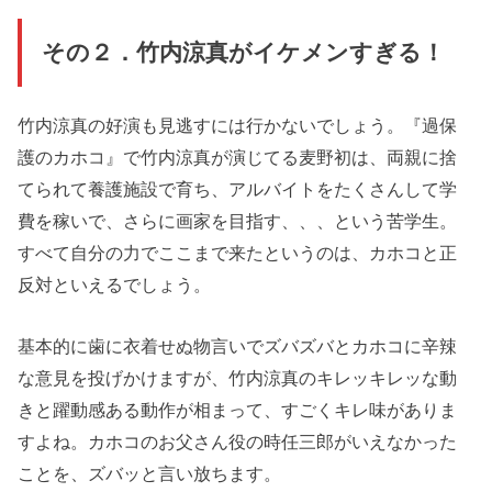
その２．竹内涼真がイケメンすぎる！
竹内涼真の好演も見逃すには行かないでしょう。『過保
護のカホコ』で竹内涼真が演じてる麦野初は、両親に捨
てられて養護施設で育ち、アルバイトをたくさんして学
費を稼いで、さらに画家を目指す、、、という苦学生。
すべて自分の力でここまで来たというのは、カホコと正
反対といえるでしょう。
基本的に歯に衣着せぬ物言いでズバズバとカホコに辛辣
な意見を投げかけますが、竹内涼真のキレッキレッな動
きと躍動感ある動作が相まって、すごくキレ味がありま
すよね。カホコのお父さん役の時任三郎がいえなかった
ことを、ズバッと言い放ちます。