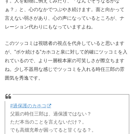
す。人を動物に例えてみたり、「なんでそうなるかな
ぁ？」と、心のなかでつぶやき続けます。面と向かって
言えない弱さがあり、心の声になっているところが、ナ
レーション代わりにもなっていますよね。
このツッコミは視聴者の視点を代弁していると思います
が、”ボケ続ける”カホコと泉に対して的確にツッコミを入
れているので、より一層根本家の可笑しさが際立ちます
ね。少し不器用な感じでツッコミを入れる時任三郎の雰
囲気を秀逸です。
#過保護のカホコ
父親の時任三郎は、過保護ではない？
ただ本当のことを言えないだけ？。
でも高畑充希が困ってると甘くなる？。