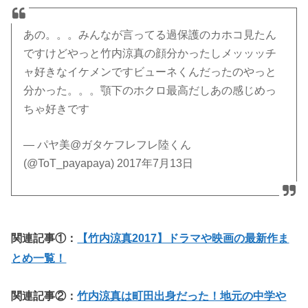
あの。。。みんなが言ってる過保護のカホコ見たん
ですけどやっと竹内涼真の顔分かったしメッッッチ
ャ好きなイケメンですビューネくんだったのやっと
分かった。。。顎下のホクロ最高だしあの感じめっ
ちゃ好きです
— パヤ美@ガタケフレフレ陸くん
(@ToT_payapaya) 2017年7月13日
関連記事①：
【竹内涼真2017】ドラマや映画の最新作ま
とめ一覧！
関連記事②：
竹内涼真は町田出身だった！地元の中学や