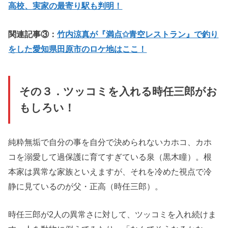
高校、実家の最寄り駅も判明！
関連記事③：
竹内涼真が『満点✩青空レストラン』で釣り
をした愛知県田原市のロケ地はここ！
その３．ツッコミを入れる時任三郎がお
もしろい！
純粋無垢で自分の事を自分で決められないカホコ、カホ
コを溺愛して過保護に育てすぎている泉（黒木瞳）。根
本家は異常な家族といえますが、それを冷めた視点で冷
静に見ているのが父・正高（時任三郎）。
時任三郎が2人の異常さに対して、ツッコミを入れ続けま