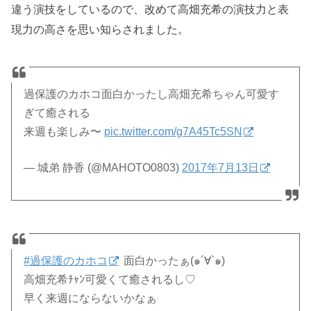
違う演技をしているので、改めて高畑充希の演技力と表
現力の高さを思い知らされました。
過保護のカホコ面白かったし高畑充希ちゃん可愛す
ぎて癒される
来週も楽しみ〜
pic.twitter.com/g7A45Tc5SN
— 城弟 静香 (@MAHOTO0803)
2017年7月13日
#過保護のカホコ
面白かったぁ(๑´∀`๑)
高畑充希ﾁｬﾝ可愛くて癒されるし♡
早く来週にならないかなぁ