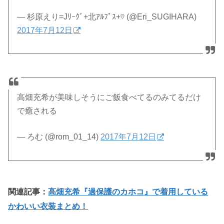
— 杉原えり=Jﾘｰｸﾞ+北ｱﾙﾌﾟｽ+♡ (@Eri_SUGIHARA)
2017年7月12日
高畑充希が美味しそうにご飯食べてるのみてるだけ
で癒される
— ろむ (@rom_01_14)
2017年7月12日
関連記事：
高畑充希『過保護のカホコ』で着用している
かわいい衣装まとめ！