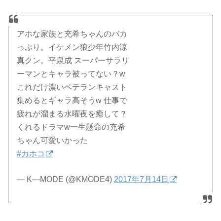
アホな家族と充希ちゃんのバカ
っぷり。イケメン狼少年竹内涼
真クン。平泉成 スーパーサラリ
ーマンとキャラ被ってない？w
これだけ濃いベテランキャスト
集めるとギャラ高そうw 仕事で
疲れが溜まる水曜夜を癒して？
くれるドラマw一生懸命の充希
ちゃん可愛いかった
#カホコ
— K―MODE (@KMODE4)
2017年7月14日