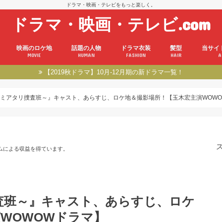
ドラマ・映画・テレビをもっと楽しく。
ドラマ・映画・テレビ.com
映画のロケ地
話題の人物
ドラマ衣装
髪型
当サイ
MOVIE
HUMAN
FASHION
HAIR
A
【2019秋ドラマ】10月-12月期の新ドラマ一覧！
ミアタリ捜査班～』キャスト、あらすじ、ロケ地＆撮影場所！【玉木宏主演WOWO
ムによる収益を得ています。
査班～』キャスト、あらすじ、ロケ
WOWOWドラマ】