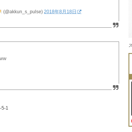
(@akkun_s_pulse)
2018年8月18日
ww
5-1