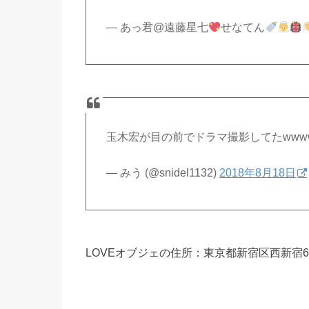
— あっ君@遠藤星七
せなてん
玉木宏が目の前でドラマ撮影してたwww
— みう (@snidel1132)
2018年8月18日
LOVEオブジェの住所：
東京都新宿区西新宿6-