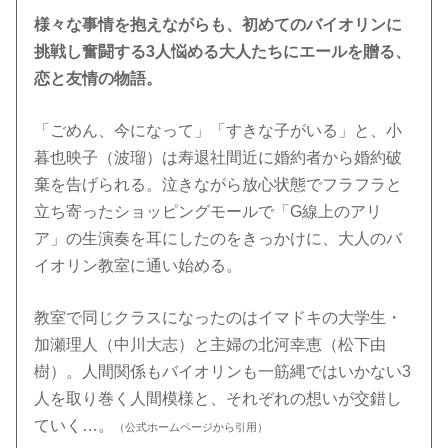
様々な事情を抱えながらも、初めてのバイオリンに
挑戦し奮闘する3人悩める大人たちにエールを贈る、
恋と友情の物語。
「ごめん、今になって」「すきな子がいる」と、小
暮也映子（波瑠）は寿退社間近に婚約者から婚約破
棄を告げられる。泣きながら放心状態でフラフラと
立ち寄ったショッピングモールで「G線上のアリ
ア」の生演奏を耳にしたのをきっかけに、大人のバ
イオリン教室に通い始める。
教室で同じクラスになったのはイマドキの大学生・
加瀬理人（中川大志）と主婦の北河幸恵（松下由
樹）。人間関係もバイオリンも一筋縄ではいかない3
人を取り巻く人間模様と、それぞれの想いが交錯し
ていく…。
（公式ホームページから引用）