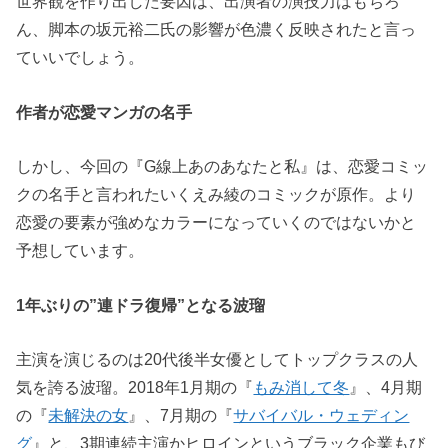
世界観を作り出した要因は、出演者の演技力はもちろ
ん、脚本の坂元裕二氏の影響が色濃く反映されたと言っ
ていいでしょう。
作者が恋愛マンガの名手
しかし、今回の『G線上あのあなたと私』は、恋愛コミッ
クの名手と言われたいくえみ綾のコミックが原作。より
恋愛の要素が強めなカラーになっていくのではないかと
予想しています。
1年ぶりの”連ドラ復帰”となる波瑠
主演を演じるのは20代後半女優としてトップクラスの人
気を誇る波瑠。2018年1月期の『
もみ消して冬
』、4月期
の『
未解決の女
』、7月期の『
サバイバル・ウェディン
グ
』と、3期連続主演かヒロインというブラック企業もび