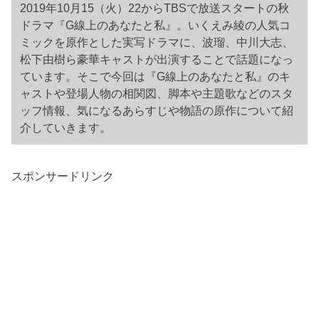
2019年10月15（火）22からTBSで放送スタートの秋
ドラマ『G線上のあなたと私』。いくえみ綾の人気コ
ミックを原作とした実写ドラマに、波瑠、中川大志、
松下由樹ら豪華キャストが出演することで話題になっ
ています。そこで今回は『G線上のあなたと私』のキ
ャストや登場人物の相関図、脚本や主題歌などのスタ
ッフ情報、気になるあらすじや物語の原作について紹
介していきます。
スポンサードリンク