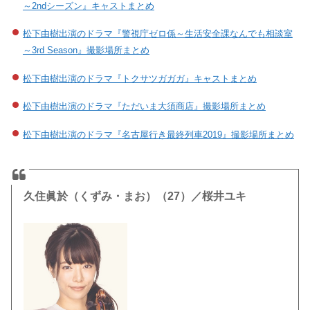
～2ndシーズン』キャストまとめ
松下由樹出演のドラマ『警視庁ゼロ係～生活安全課なんでも相談室
～3rd Season』撮影場所まとめ
松下由樹出演のドラマ『トクサツガガガ』キャストまとめ
松下由樹出演のドラマ『ただいま大須商店』撮影場所まとめ
松下由樹出演のドラマ『名古屋行き最終列車2019』撮影場所まとめ
久住眞於（くずみ・まお）（27）／桜井ユキ