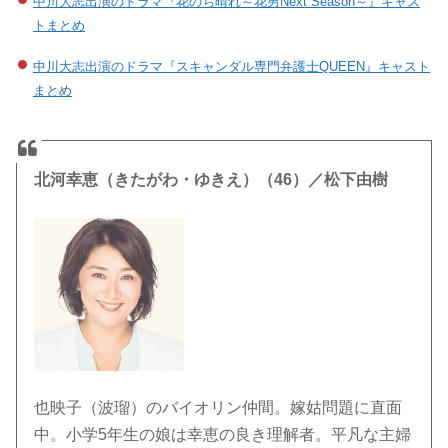
中川大志出演のドラマ『花のち晴れ～花男Next Season～』キャス
トまとめ
中川大志出演のドラマ『スキャンダル専門弁護士QUEEN』キャスト
まとめ
北河幸恵（きたがわ・ゆきえ）（46）／松下由樹
也映子（波瑠）のバイオリン仲間。嫁姑問題に直面
中。小学5年生の娘は幸恵の良き理解者。平凡な主婦