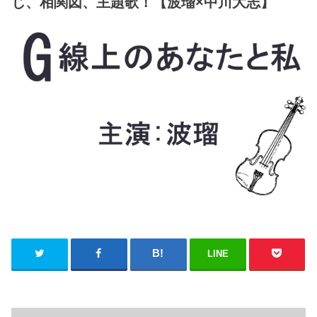
じ、相関図、主題歌！【波瑠×中川大志】
LINE