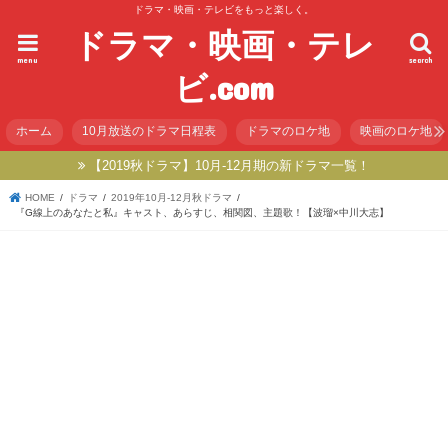
ドラマ・映画・テレビをもっと楽しく。
ドラマ・映画・テレ
menu
search
ビ.com
ホーム
10月放送のドラマ日程表
ドラマのロケ地
映画のロケ地
【2019秋ドラマ】10月-12月期の新ドラマ一覧！
HOME
ドラマ
2019年10月-12月秋ドラマ
『G線上のあなたと私』キャスト、あらすじ、相関図、主題歌！【波瑠×中川大志】