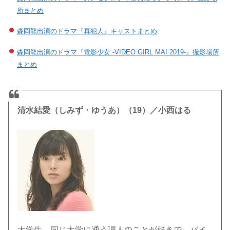
所まとめ
森岡龍出演のドラマ『真犯人』キャストまとめ
森岡龍出演のドラマ『電影少女 -VIDEO GIRL MAI 2019-』撮影場所
まとめ
清水結愛（しみず・ゆうあ）（19）／小西はる
大学生。同じ大学に通う理人のことが好きで、バイ