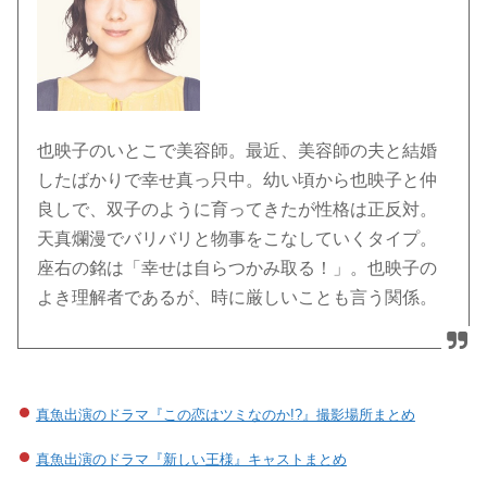
也映子のいとこで美容師。最近、美容師の夫と結婚
したばかりで幸せ真っ只中。幼い頃から也映子と仲
良しで、双子のように育ってきたが性格は正反対。
天真爛漫でバリバリと物事をこなしていくタイプ。
座右の銘は「幸せは自らつかみ取る！」。也映子の
よき理解者であるが、時に厳しいことも言う関係。
真魚出演のドラマ『この恋はツミなのか!?』撮影場所まとめ
真魚出演のドラマ『新しい王様』キャストまとめ