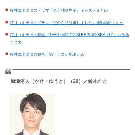
桜井ユキ出演のドラマ『東京独身男子』キャストまとめ
桜井ユキ出演のドラマ『だから私は推しました』撮影場所まとめ
桜井ユキ出演の映画『THE LIMIT OF SLEEPING BEAUTY』ロケ地
まとめ
桜井ユキ出演の映画『娼年』ロケ地まとめ
加瀬侑人（かせ・ゆうと）（29）／鈴木伸之