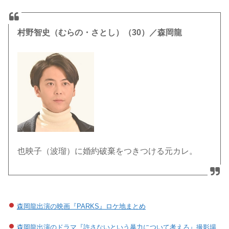
村野智史（むらの・さとし）（30）／森岡龍
也映子（波瑠）に婚約破棄をつきつける元カレ。
森岡龍出演の映画『PARKS』ロケ地まとめ
森岡龍出演のドラマ『許さないという暴力について考えろ』撮影場