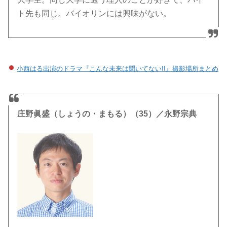
ト先も同じ。バイオリンには興味がない。
小西はる出演のドラマ『こんな未来は聞いてない!!』撮影場所まとめ
庄野眞盛（しょうの・まもる）（35）／永野宗典