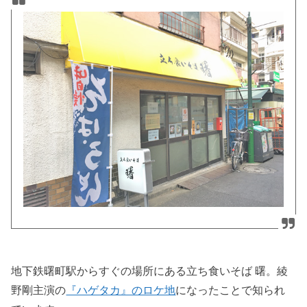
地下鉄曙町駅からすぐの場所にある立ち食いそば 曙。綾
野剛主演の
『ハゲタカ』のロケ地
になったことで知られ