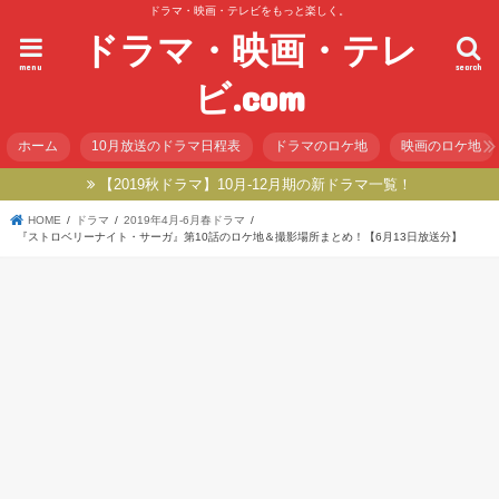
ドラマ・映画・テレビをもっと楽しく。
ドラマ・映画・テレ
menu
search
ビ.com
ホーム
10月放送のドラマ日程表
ドラマのロケ地
映画のロケ地
【2019秋ドラマ】10月-12月期の新ドラマ一覧！
HOME
ドラマ
2019年4月-6月春ドラマ
『ストロベリーナイト・サーガ』第10話のロケ地＆撮影場所まとめ！【6月13日放送分】