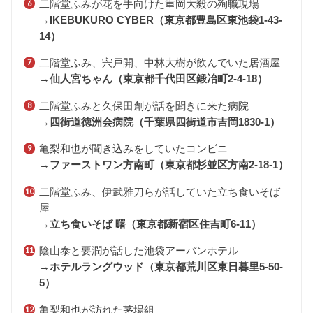
二階堂ふみが花を手向けた重岡大毅の殉職現場
→
IKEBUKURO CYBER（
東京都豊島区東池袋1-43-
14）
二階堂ふみ、宍戸開、中林大樹が飲んでいた居酒屋
→
仙人宮ちゃん（東京都千代田区鍛冶町2-4-18）
二階堂ふみと久保田創が話を聞きに来た病院
→
四街道徳洲会病院（千葉県四街道市吉岡1830-1）
亀梨和也が聞き込みをしていたコンビニ
→
ファーストワン方南町（
東京都杉並区方南2-18-1）
二階堂ふみ、伊武雅刀らが話していた立ち食いそば
屋
→
立ち食いそば 曙（
東京都新宿区住吉町6-11）
陰山泰と要潤が話した池袋アーバンホテル
→
ホテルラングウッド（
東京都荒川区東日暮里5-50-
5）
亀梨和也が訪れた茅場組