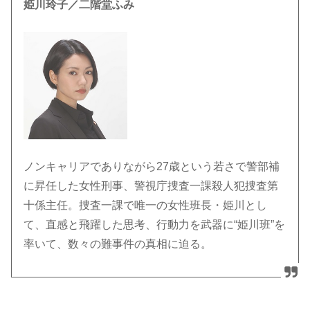
姫川玲子／二階堂ふみ
ノンキャリアでありながら27歳という若さで警部補
に昇任した女性刑事、警視庁捜査一課殺人犯捜査第
十係主任。捜査一課で唯一の女性班長・姫川とし
て、直感と飛躍した思考、行動力を武器に“姫川班”を
率いて、数々の難事件の真相に迫る。