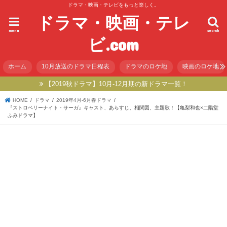
ドラマ・映画・テレビをもっと楽しく。
ドラマ・映画・テレ
menu
search
ビ.com
ホーム
10月放送のドラマ日程表
ドラマのロケ地
映画のロケ地
【2019秋ドラマ】10月-12月期の新ドラマ一覧！
HOME
ドラマ
2019年4月-6月春ドラマ
『ストロベリーナイト・サーガ』キャスト、あらすじ、相関図、主題歌！【亀梨和也×二階堂
ふみドラマ】