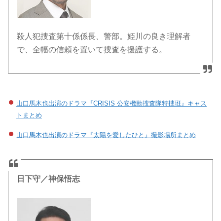
殺人犯捜査第十係係長、警部。姫川の良き理解者
で、全幅の信頼を置いて捜査を援護する。
山口馬木也出演のドラマ『CRISIS 公安機動捜査隊特捜班』キャス
トまとめ
山口馬木也出演のドラマ『太陽を愛したひと』撮影場所まとめ
日下守／神保悟志