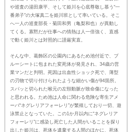
や巡査の湯田康平、そして姫川を心底尊敬し慕う“一
番弟子”の大塚真二を姫川班として率いている。そこ
へ一人の巡査部長・菊田和男（亀梨和也）が異動し
てくる。寡黙だが仕事への情熱は人一倍強く、直感
で動く姫川とは対照的に謹厳実直。
そんな中、葛飾区の公園内にあるため池付近で、ブ
ルーシートに包まれた変死体が発見され、34歳の営
業マンだと判明。死因は出血性ショック死で、薄型
の刃物で切り付けられたような細かい傷が94箇所。
スパッと切られた喉元の左頸動脈が致命傷になった
と思われる。ため池は人命に関わる危険な寄生アメ
ーバ“ネグレリアフォーレリ”が繁殖しており一切、遊
泳禁止となっていた。この1か月以内に“ネグレリア
フォーレリ”に感染し死亡した人間がいることを探り
出した姫川は、死体を遺棄する人間のほかに、死体