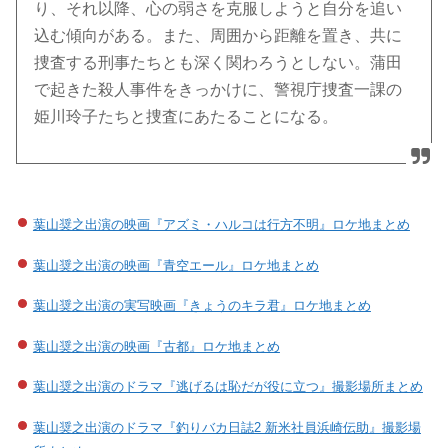
り、それ以降、心の弱さを克服しようと自分を追い
込む傾向がある。また、周囲から距離を置き、共に
捜査する刑事たちとも深く関わろうとしない。蒲田
で起きた殺人事件をきっかけに、警視庁捜査一課の
姫川玲子たちと捜査にあたることになる。
葉山奨之出演の映画『アズミ・ハルコは行方不明』ロケ地まとめ
葉山奨之出演の映画『青空エール』ロケ地まとめ
葉山奨之出演の実写映画『きょうのキラ君』ロケ地まとめ
葉山奨之出演の映画『古都』ロケ地まとめ
葉山奨之出演のドラマ『逃げるは恥だが役に立つ』撮影場所まとめ
葉山奨之出演のドラマ『釣りバカ日誌2 新米社員浜崎伝助』撮影場