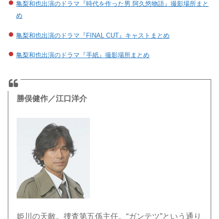
亀梨和也出演のドラマ『時代を作った男 阿久悠物語』撮影場所まと
め
亀梨和也出演のドラマ『FINAL CUT』キャストまとめ
亀梨和也出演のドラマ『手紙』撮影場所まとめ
勝俣健作／江口洋介
姫川の天敵。捜査第五係主任。“ガンテツ”という通り