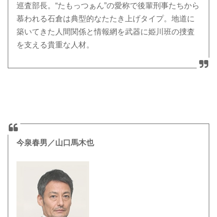
巡査部長。“たもっつぁん”の愛称で後輩刑事たちから
慕われる石倉は典型的なたたき上げタイプ。地道に
築いてきた人間関係と情報網を武器に姫川班の捜査
を支える貴重な人材。
今泉春男／山口馬木也