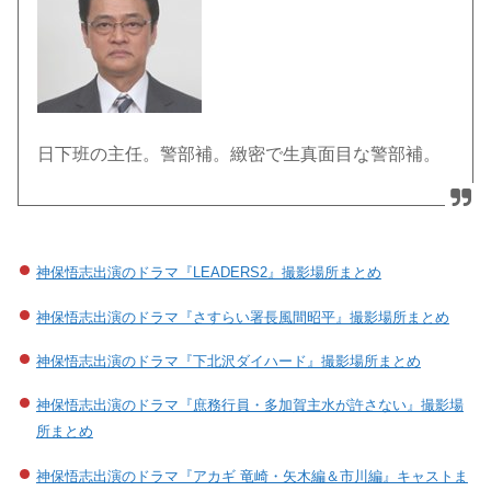
日下班の主任。警部補。緻密で生真面目な警部補。
神保悟志出演のドラマ『LEADERS2』撮影場所まとめ
神保悟志出演のドラマ『さすらい署長風間昭平』撮影場所まとめ
神保悟志出演のドラマ『下北沢ダイハード』撮影場所まとめ
神保悟志出演のドラマ『庶務行員・多加賀主水が許さない』撮影場
所まとめ
神保悟志出演のドラマ『アカギ 竜崎・矢木編＆市川編』キャストま