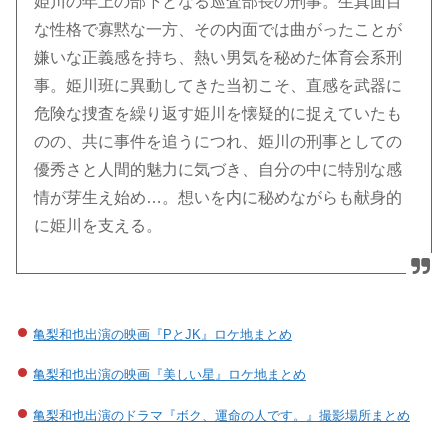
姫川の年上の部下となる巡査部長の刑事。生真面目
な性格で寡黙な一方、その内面では曲がったことが
嫌いな正義感を持ち、熱い男気を秘めた体育会系刑
事。姫川班に異動してきた当初こそ、直感を武器に
危険な捜査を繰り返す姫川を懐疑的に捉えていたも
のの、共に事件を追うにつれ、姫川の刑事としての
優秀さと人間的魅力に気づき、自分の中に特別な感
情が芽生え始め…。想いを内に秘めながらも献身的
に姫川を支える。
亀梨和也出演の映画『PとJK』ロケ地まとめ
亀梨和也出演の映画『美しい星』ロケ地まとめ
亀梨和也出演のドラマ『ボク、運命の人です。』撮影場所まとめ